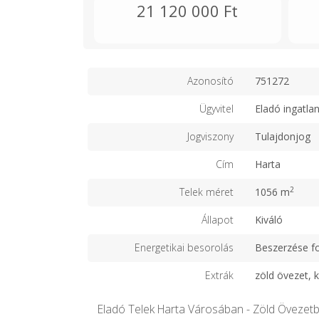
21 120 000 Ft
Azonosító
751272
Ügyvitel
Eladó ingatla
Jogviszony
Tulajdonjog
Cím
Harta
2
Telek méret
1056 m
Állapot
Kiváló
Energetikai besorolás
Beszerzése f
Extrák
zöld övezet, k
Eladó Telek Harta Városában - Zöld Övezetb