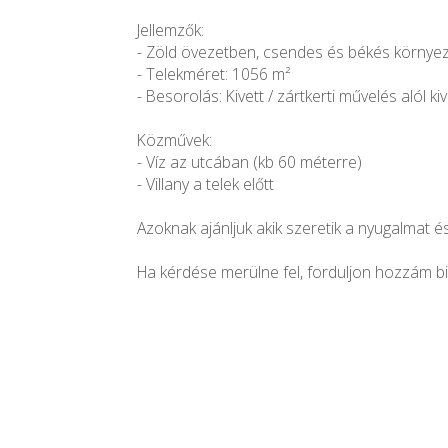
Jellemzők:
- Zöld övezetben, csendes és békés környez
- Telekméret: 1056 m²
- Besorolás: Kivett / zártkerti művelés alól kiv
Közművek:
- Víz az utcában (kb 60 méterre)
- Villany a telek előtt
Azoknak ajánljuk akik szeretik a nyugalmat é
Ha kérdése merülne fel, forduljon hozzám b