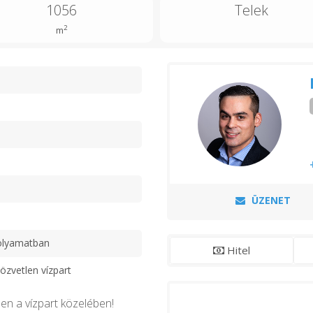
1056
Telek
2
m
n
ÜZENET
olyamatban
Hitel
özvetlen vízpart
en a vízpart közelében!