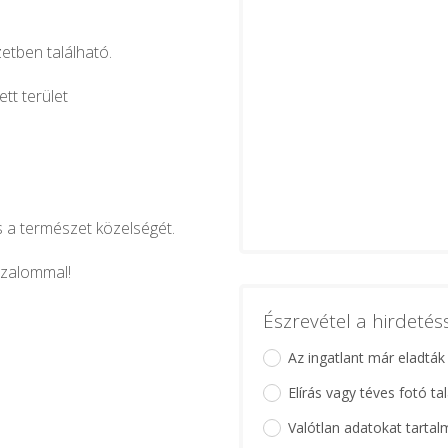
etben található.
ett terület
s a természet közelségét.
izalommal!
Észrevétel a hirdeté
Az ingatlant már eladták
Elírás vagy téves fotó ta
Valótlan adatokat tartal