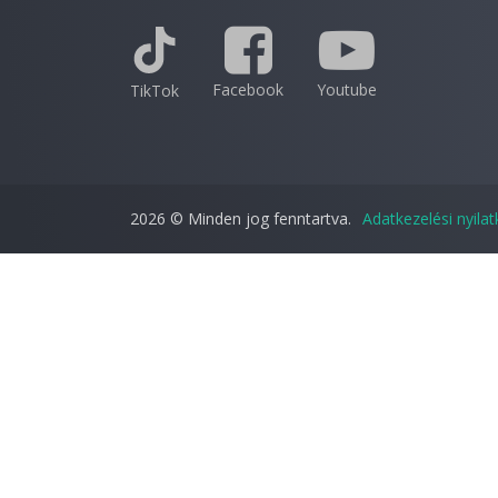
Facebook
Youtube
TikTok
2026 © Minden jog fenntartva.
Adatkezelési nyila