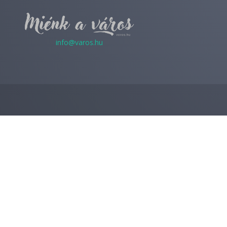
info@varos.hu