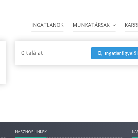
INGATLANOK
MUNKATÁRSAK
KARR
0 találat
Ingatlanfigyelő 
HASZNOS LINKEK
KA