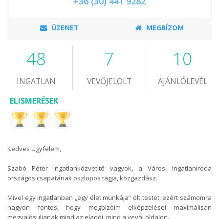
+36 (30) 441 9282
ÜZENET
MEGBÍZOM
48
7
10
INGATLAN
VEVŐJELÖLT
AJÁNLÓLEVÉL
ELISMERÉSEK
Kedves Ügyfelem,
Szabó Péter ingatlanközvetítő vagyok, a Városi Ingatlaniroda
országos csapatának oszlopos tagja, közgazdász.
Mivel egy ingatlanban „egy élet munkája” ölt testet, ezért számomra
nagyon fontos, hogy megbízóim elképzelései maximálisan
megvalósuljanak mind az eladói, mind a vevői oldalon.