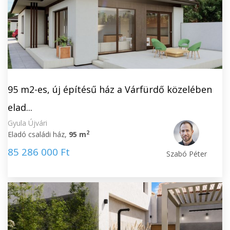
95 m2-es, új építésű ház a Várfürdő közelében
elad...
Gyula Újvári
2
Eladó családi ház,
95 m
85 286 000 Ft
Szabó Péter