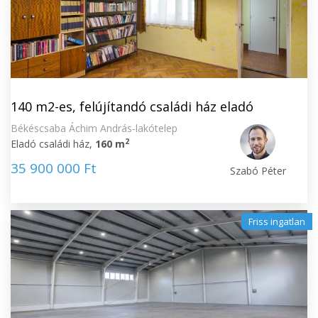
140 m2-es, felújítandó családi ház eladó
Békéscsaba Áchim András-lakótelep
2
Eladó családi ház,
160 m
35 900 000 Ft
Szabó Péter
Friss ingatlan