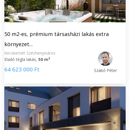
50 m2-es, prémium társasházi lakás extra
környezet...
Kecskemét Széchenyiváros
2
Eladó tégla lakás,
50 m
64 623 000 Ft
Szabó Péter