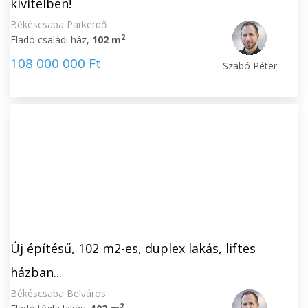
kivitelben!
Békéscsaba Parkerdő
2
Eladó családi ház,
102 m
108 000 000 Ft
Szabó Péter
Új építésű, 102 m2-es, duplex lakás, liftes
házban...
Békéscsaba Belváros
2