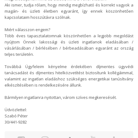
Aki ismer, tudja rólam, hogy mindig megbízható és korrekt vagyok a
magán- és üzleti életben egyaránt, így ennek köszönhetően
kapcsolataim hosszútávra szólnak.
Miért válasszon engem?
Több éves tapasztalatomnak köszönhetően a legjobb megoldást
nyújtom Önnek lakossági és üzleti ingatlanok eladásában /
vásárlásában / bérlésében / bérbeadásában egyaránt az ország
teljes területén.
Továbbá Ügyfeleim kényelme érdekében díjmentes ügyvédi
tanácsadást és díjmentes hitelközvetítést biztosítunk kollégáimmal,
valamint az ingatlan eladáshoz szükséges energetikai tanúsítvány
elkészítésében is rendelkezésére állunk.
Bármilyen ingatlanra nyitottan, várom szíves megkeresését.
Üdvözlettel:
Szabó Péter
30/441-9282