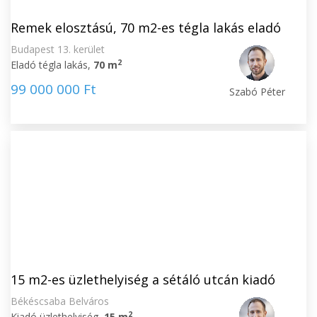
Remek elosztású, 70 m2-es tégla lakás eladó
Budapest 13. kerület
2
Eladó tégla lakás,
70 m
99 000 000 Ft
Szabó Péter
15 m2-es üzlethelyiség a sétáló utcán kiadó
Békéscsaba Belváros
2
Kiadó üzlethelyiség,
15 m