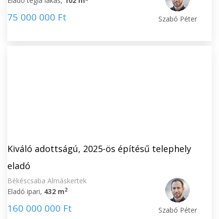
Eladó tégla lakás,
102 m
75 000 000 Ft
Szabó Péter
Kiváló adottságú, 2025-ös építésű telephely
eladó
Békéscsaba Almáskertek
2
Eladó ipari,
432 m
160 000 000 Ft
Szabó Péter