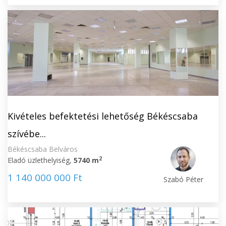
Kivételes befektetési lehetőség Békéscsaba
szívébe...
Békéscsaba Belváros
2
Eladó üzlethelyiség,
5740 m
1 140 000 000 Ft
Szabó Péter