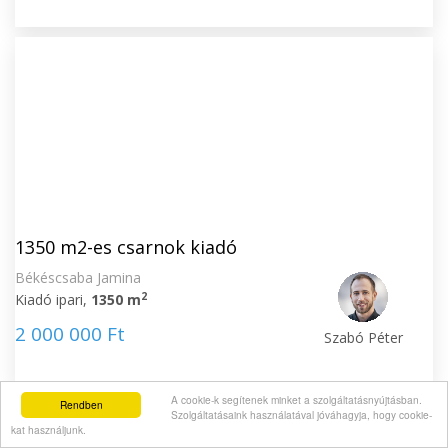
1350 m2-es csarnok kiadó
Békéscsaba Jamina
2
Kiadó ipari,
1350 m
2 000 000 Ft
Szabó Péter
A cookie-k segítenek minket a szolgáltatásnyújtásban.
Rendben
Szolgáltatásaink használatával jóváhagyja, hogy cookie-
kat használjunk.