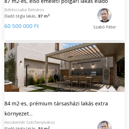
87 m2-es, első emeleti polgári lakás eladó
Békéscsaba Belváros
2
Eladó tégla lakás,
87 m
60 500 000 Ft
Szabó Péter
84 m2-es, prémium társasházi lakás extra
környezet...
Kecskemét Széchenyiváros
2
Eladó tégla lakás,
84 m