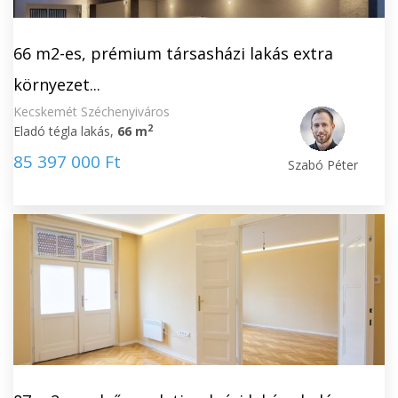
66 m2-es, prémium társasházi lakás extra
környezet...
Kecskemét Széchenyiváros
2
Eladó tégla lakás,
66 m
85 397 000 Ft
Szabó Péter