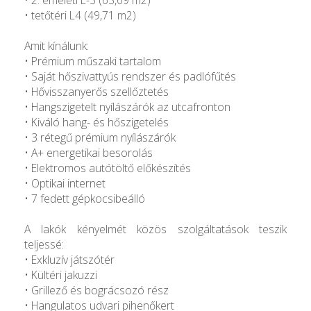
• tetőtéri L4 (49,71 m2)
Amit kínálunk:
• Prémium műszaki tartalom
• Saját hőszivattyús rendszer és padlófűtés
• Hővisszanyerős szellőztetés
• Hangszigetelt nyílászárók az utcafronton
• Kiváló hang- és hőszigetelés
• 3 rétegű prémium nyílászárók
• A+ energetikai besorolás
• Elektromos autótöltő előkészítés
• Optikai internet
• 7 fedett gépkocsibeálló
A lakók kényelmét közös szolgáltatások teszik
teljessé:
• Exkluzív játszótér
• Kültéri jakuzzi
• Grillező és bográcsozó rész
• Hangulatos udvari pihenőkert