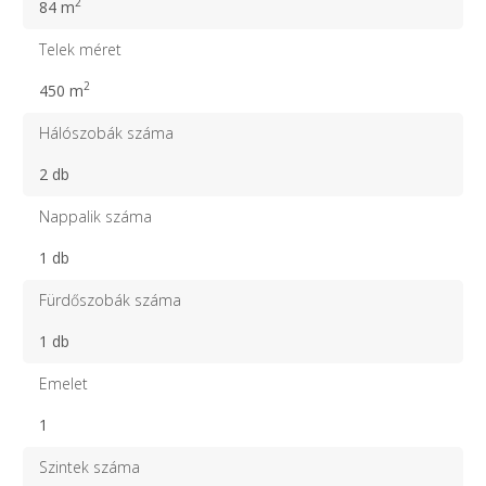
2
84 m
Telek méret
2
450 m
Hálószobák száma
2 db
Nappalik száma
1 db
Fürdőszobák száma
1 db
Emelet
1
Szintek száma