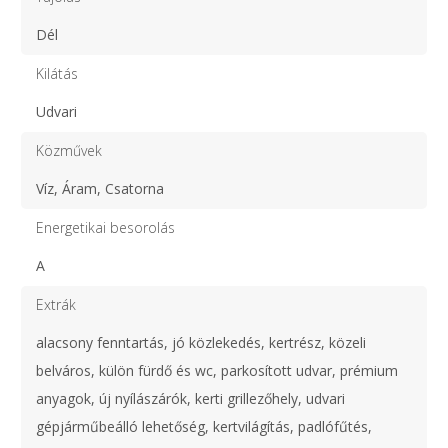
Dél
Kilátás
Udvari
Közművek
Víz, Áram, Csatorna
Energetikai besorolás
A
Extrák
alacsony fenntartás, jó közlekedés, kertrész, közeli
belváros, külön fürdő és wc, parkosított udvar, prémium
anyagok, új nyílászárók, kerti grillezőhely, udvari
gépjárműbeálló lehetőség, kertvilágítás, padlófűtés,