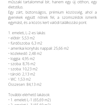
műszaki tartalommal bír, hanem egy új otthon, egy
életstílus.
Egy zárt, biztonságos, prémium közösség, ahol a
gyerekek együtt nőnek fel, a szomszédok ismerik
egymást, és a közös kert valódi találkozási pont.
1. emeleti, L-2-es lakás:
• előtér: 5,53 m2
• fürdőszoba: 6,3 m2
• amerikai konyhás nappali: 25,66 m2
• közlekedő: 2,48 m2
• loggia: 4,95 m2
• szoba: 8,76 m2
• szoba: 10,23 m2
• tároló: 2,13 m2
• WC: 1,53 m2
Összesen: 84,13 m2
További elérhető lakások:
• 1. emeleti L-1 (65,69 m2)
• 2. emeleti L-3 (65,69 m2)