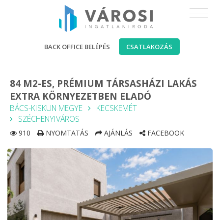
BACK OFFICE BELÉPÉS
CSATLAKOZÁS
84 M2-ES, PRÉMIUM TÁRSASHÁZI LAKÁS
EXTRA KÖRNYEZETBEN ELADÓ
BÁCS-KISKUN MEGYE
KECSKEMÉT
SZÉCHENYIVÁROS
910
NYOMTATÁS
AJÁNLÁS
FACEBOOK