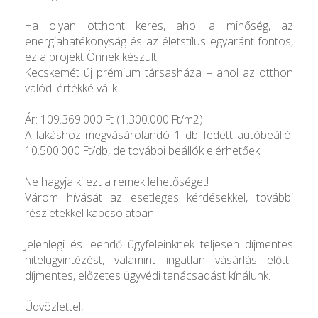
Ha olyan otthont keres, ahol a minőség, az
energiahatékonyság és az életstílus egyaránt fontos,
ez a projekt Önnek készült.
Kecskemét új prémium társasháza – ahol az otthon
valódi értékké válik.
Ár: 109.369.000 Ft (1.300.000 Ft/m2)
A lakáshoz megvásárolandó 1 db fedett autóbeálló:
10.500.000 Ft/db, de további beállók elérhetőek.
Ne hagyja ki ezt a remek lehetőséget!
Várom hívását az esetleges kérdésekkel, további
részletekkel kapcsolatban.
Jelenlegi és leendő ügyfeleinknek teljesen díjmentes
hitelügyintézést, valamint ingatlan vásárlás előtti,
díjmentes, előzetes ügyvédi tanácsadást kínálunk.
Üdvözlettel,