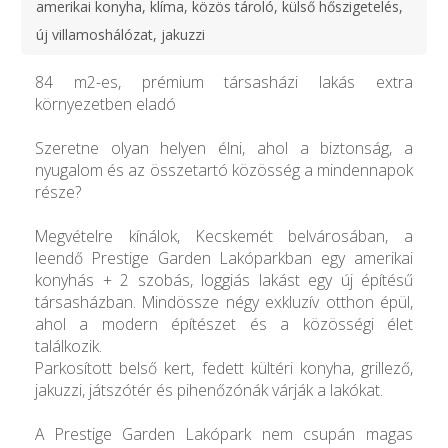
amerikai konyha, klíma, közös tároló, külső hőszigetelés,
új villamoshálózat, jakuzzi
84 m2-es, prémium társasházi lakás extra
környezetben eladó
Szeretne olyan helyen élni, ahol a biztonság, a
nyugalom és az összetartó közösség a mindennapok
része?
Megvételre kínálok, Kecskemét belvárosában, a
leendő Prestige Garden Lakóparkban egy amerikai
konyhás + 2 szobás, loggiás lakást egy új építésű
társasházban. Mindössze négy exkluzív otthon épül,
ahol a modern építészet és a közösségi élet
találkozik.
Parkosított belső kert, fedett kültéri konyha, grillező,
jakuzzi, játszótér és pihenőzónák várják a lakókat.
A Prestige Garden Lakópark nem csupán magas