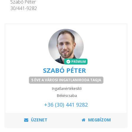
Szabó Péter
30/441-9282
PRÉMIUM
SZABÓ PÉTER
5 ÉVE A VÁROSI INGATLANIRODA TAGJA
Ingatlanértékesítő
Békéscsaba
+36 (30) 441 9282
ÜZENET
MEGBÍZOM