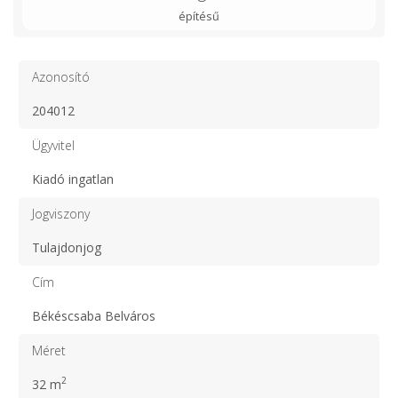
építésű
Azonosító
204012
Ügyvitel
Kiadó ingatlan
Jogviszony
Tulajdonjog
Cím
Békéscsaba Belváros
Méret
2
32 m