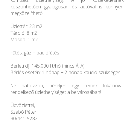
köszönhetően gyalogosan és autóval is könnyen
megközelíthető.
Üzlettér: 23 m2
Tároló: 8 m2
Mosdó: 1 m2
Fűtés: gáz + padlófűtés
Bérleti díj: 145.000 Ft/hó (nincs ÁFA)
Bérlés esetén: 1 hónap + 2 hónap kaució szükséges
Ne habozzon, béreljen egy remek lokációval
rendelkező üzlethelyiséget a belvárosában!
Üdvözlettel,
Szabó Péter
30/441-9282