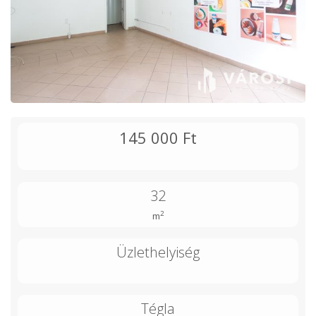
145 000 Ft
32
2
m
Üzlethelyiség
Tégla