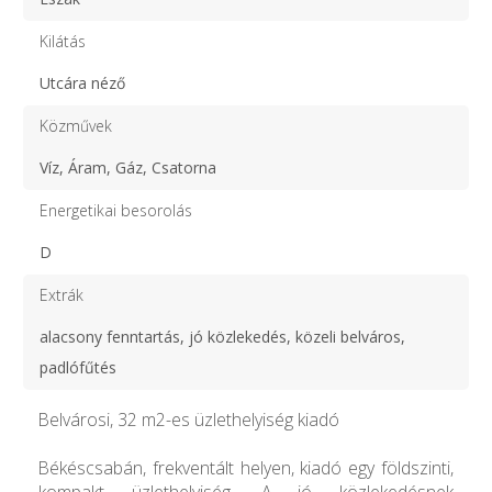
Kilátás
Utcára néző
Közművek
Víz, Áram, Gáz, Csatorna
Energetikai besorolás
D
Extrák
alacsony fenntartás, jó közlekedés, közeli belváros,
padlófűtés
Belvárosi, 32 m2-es üzlethelyiség kiadó
Békéscsabán, frekventált helyen, kiadó egy földszinti,
kompakt üzlethelyiség. A jó közlekedésnek