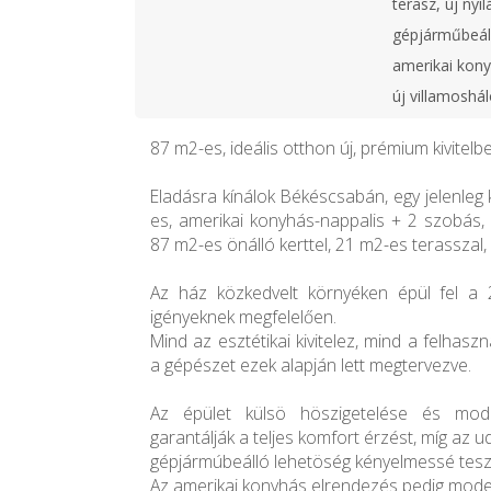
terasz, új nyí
gépjárműbeáll
amerikai kony
új villamoshál
87 m2-es, ideális otthon új, prémium kivitelb
Eladásra kínálok Békéscsabán, egy jelenleg k
es, amerikai konyhás-nappalis + 2 szobás, 
87 m2-es önálló kerttel, 21 m2-es terasszal, 
Az ház közkedvelt környéken épül fel 
igényeknek megfelelően.
Mind az esztétikai kivitelez, mind a felhasz
a gépészet ezek alapján lett megtervezve.
Az épület külsö höszigetelése és mod
garantálják a teljes komfort érzést, míg az u
gépjármúbeálló lehetöség kényelmessé teszi
Az amerikai konyhás elrendezés pedig mode