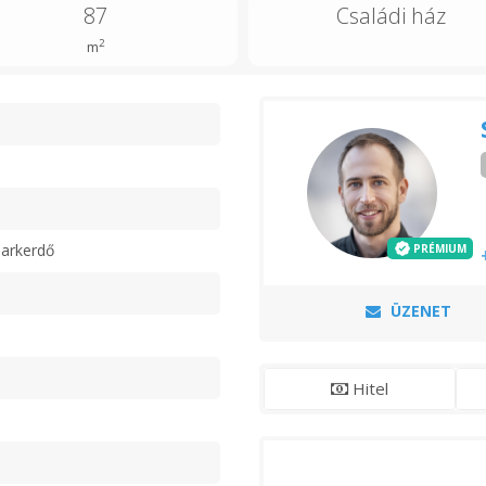
87
Családi ház
2
m
n
arkerdő
PRÉMIUM
ÜZENET
Hitel