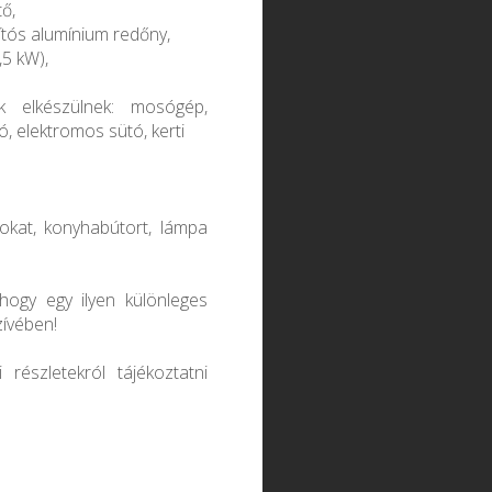
ő,
ítós alumínium redőny,
,5 kW),
sok elkészülnek: mosógép,
 elektromos sütó, kerti
okat, konyhabútort, lámpa
hogy egy ilyen különleges
ívében!
észletekról tájékoztatni