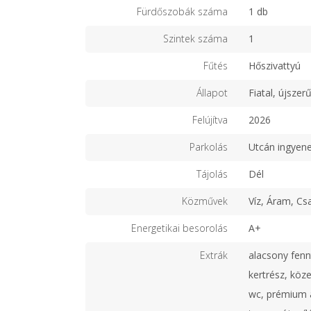
Fürdőszobák száma
1 db
Szintek száma
1
Fűtés
Hőszivattyú
Állapot
Fiatal, újszer
Felújítva
2026
Parkolás
Utcán ingyen
Tájolás
Dél
Közművek
Víz, Áram, Cs
Energetikai besorolás
A+
Extrák
alacsony fenn
kertrész, köze
wc, prémium 