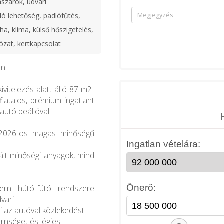
lászárók, udvari
ó lehetőség, padlófűtés,
ha, klíma, külső hőszigetelés,
ózat, kertkapcsolat
en!
ivitelezés alatt álló 87 m2-
fiatalos, prémium ingatlant
autó beállóval.
a 2026-os magas minőségű
nált minőségi anyagok, mind
ern hútó-fútó rendszere
dvari
 az autóval közlekedést.
rnséget és légies