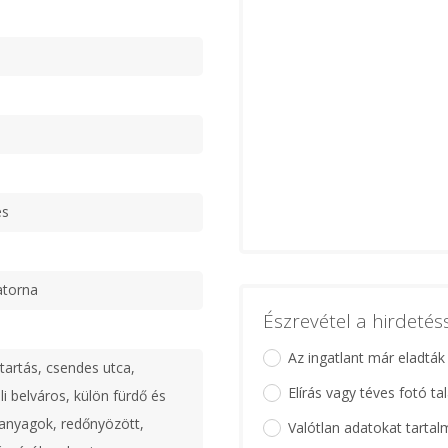
ű
es
atorna
Észrevétel a hirdeté
Az ingatlant már eladták
tartás, csendes utca,
Elírás vagy téves fotó ta
li belváros, külön fürdő és
anyagok, redőnyözött,
Valótlan adatokat tartal