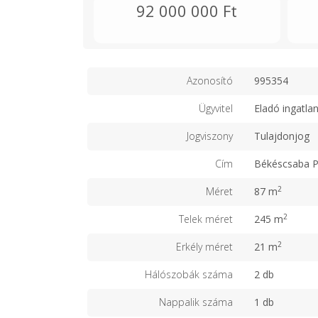
92 000 000 Ft
Azonosító
995354
Ügyvitel
Eladó ingatla
Jogviszony
Tulajdonjog
Cím
Békéscsaba P
2
Méret
87 m
2
Telek méret
245 m
2
Erkély méret
21 m
Hálószobák száma
2 db
Nappalik száma
1 db