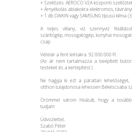
+ Szellőzés: AEROCO V2A központi szellőztet
+ Árnyékolás ablakokra elektromos, távirány
+ 1 db DAIKIN vagy SAMSUNG típusú klíma (3
A teljes villany, víz szennyvíz felállá
szárítógép, mosogatógép, konyhai mosogató,
csap.
Vételár a fent leírtakra: 92.000.000 Ft
(Az ár nem tartalmazza a beépített bútor
testeket és a kertépítést.)
Ne hagyja ki ezt a páratlan lehetőséget, 
otthon tulajdonosa lehessen Békéscsaba sz
Örömmel várom hívását, hogy a további r
tudjam.
Üdvözlettel,
Szabó Péter