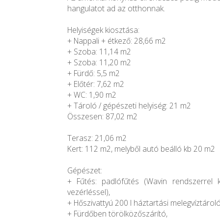
hangulatot ad az otthonnak.
Helyiségek kiosztása:
+ Nappali + étkező: 28,66 m2
+ Szoba: 11,14 m2
+ Szoba: 11,20 m2
+ Fürdő: 5,5 m2
+ Előtér: 7,62 m2
+ WC: 1,90 m2
+ Tároló / gépészeti helyiség: 21 m2
Összesen: 87,02 m2
Terasz: 21,06 m2
Kert: 112 m2, melyből autó beálló kb 20 m2
Gépészet:
+ Fűtés: padlófűtés (Wavin rendszerrel 
vezérléssel),
+ Hőszivattyú 200 l háztartási melegvíztárol
+ Fürdőben törölközőszárító,