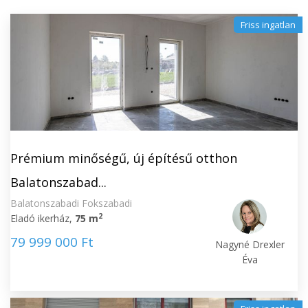
Friss ingatlan
Prémium minőségű, új építésű otthon
Balatonszabad...
Balatonszabadi Fokszabadi
2
Eladó ikerház,
75 m
79 999 000 Ft
Nagyné Drexler
Éva