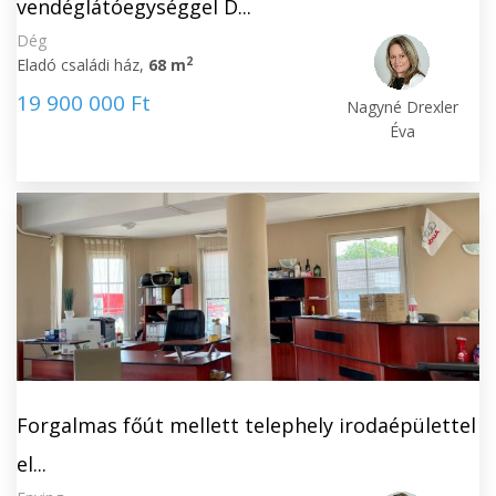
vendéglátóegységgel D...
Dég
2
Eladó családi ház,
68 m
19 900 000 Ft
Nagyné Drexler
Éva
Forgalmas főút mellett telephely irodaépülettel
el...