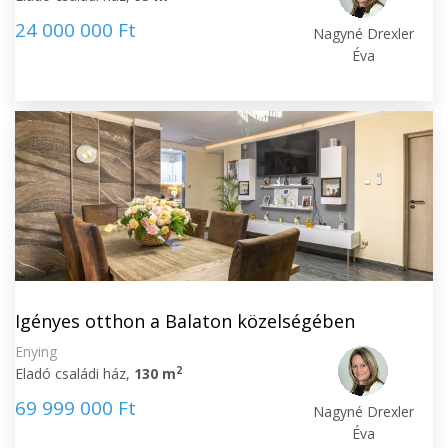
24 000 000 Ft
Nagyné Drexler
Éva
Igényes otthon a Balaton közelségében
Enying
2
Eladó családi ház,
130 m
69 999 000 Ft
Nagyné Drexler
Éva