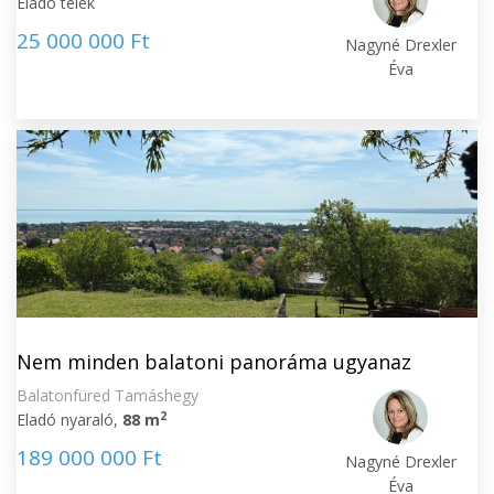
Eladó telek
25 000 000 Ft
Nagyné Drexler
Éva
Nem minden balatoni panoráma ugyanaz
Balatonfüred Tamáshegy
2
Eladó nyaraló,
88 m
189 000 000 Ft
Nagyné Drexler
Éva