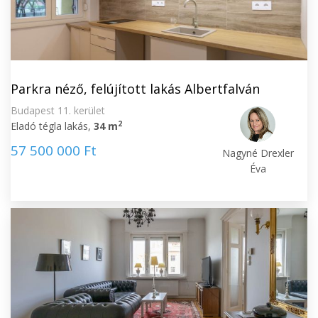
Parkra néző, felújított lakás Albertfalván
Budapest 11. kerület
2
Eladó tégla lakás,
34 m
57 500 000 Ft
Nagyné Drexler
Éva