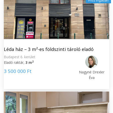
Friss ingatlan
Léda ház – 3 m²-es földszinti tároló eladó
Budapest 6. kerület
2
Eladó raktár,
3 m
3 500 000 Ft
Nagyné Drexler
Éva