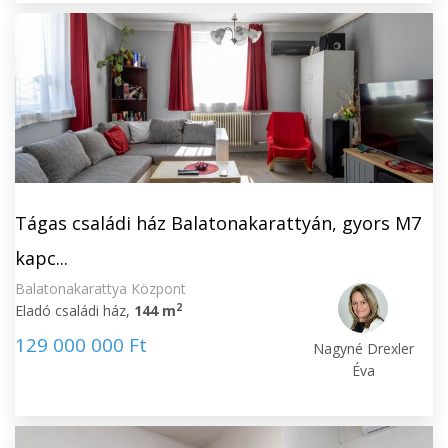
Tágas családi ház Balatonakarattyán, gyors M7
kapc...
Balatonakarattya Központ
2
Eladó családi ház,
144 m
129 000 000 Ft
Nagyné Drexler
Éva