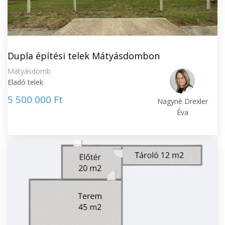
Dupla építési telek Mátyásdombon
Mátyásdomb
Eladó telek
5 500 000 Ft
Nagyné Drexler
Éva