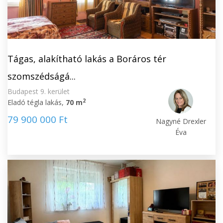
Tágas, alakítható lakás a Boráros tér
szomszédságá...
Budapest 9. kerület
2
Eladó tégla lakás,
70 m
79 900 000 Ft
Nagyné Drexler
Éva