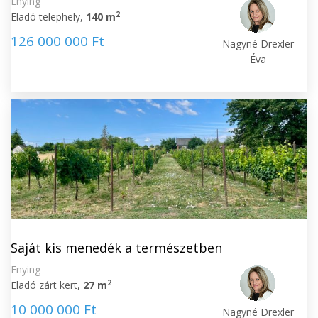
Enying
2
Eladó telephely,
140 m
126 000 000 Ft
Nagyné Drexler
Éva
Saját kis menedék a természetben
Enying
2
Eladó zárt kert,
27 m
10 000 000 Ft
Nagyné Drexler