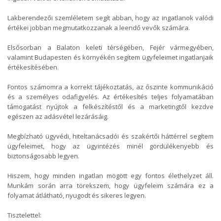
Lakberendezői szemléletem segít abban, hogy az ingatlanok valódi
értékei jobban megmutatkozzanak a leendő vevők számára.
Elsősorban a Balaton keleti térségében, Fejér vármegyében,
valamint Budapesten és környékén segítem ügyfeleimet ingatlanjaik
értékesítésében.
Fontos számomra a korrekt tájékoztatás, az őszinte kommunikáció
és a személyes odafigyelés. Az értékesítés teljes folyamatában
támogatást nyújtok a felkészítéstől és a marketingtől kezdve
egészen az adásvétel lezárásáig.
Megbízható ügyvédi, hiteltanácsadói és szakértői háttérrel segítem
ügyfeleimet, hogy az ügyintézés minél gördülékenyebb és
biztonságosabb legyen.
Hiszem, hogy minden ingatlan mögött egy fontos élethelyzet áll.
Munkám során arra törekszem, hogy ügyfeleim számára ez a
folyamat átlátható, nyugodt és sikeres legyen.
Tisztelettel: