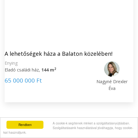
A lehetőségek háza a Balaton közelében!
Enying
2
Eladó családi ház,
144 m
65 000 000 Ft
Nagyné Drexler
Éva
AJÁNLÓLEVELEK
A cookie-k segítenek minket a szolgáltatásnyújtásban.
Rendben
Szolgáltatásaink használatával jóváhagyja, hogy cookie-
kat használjunk.