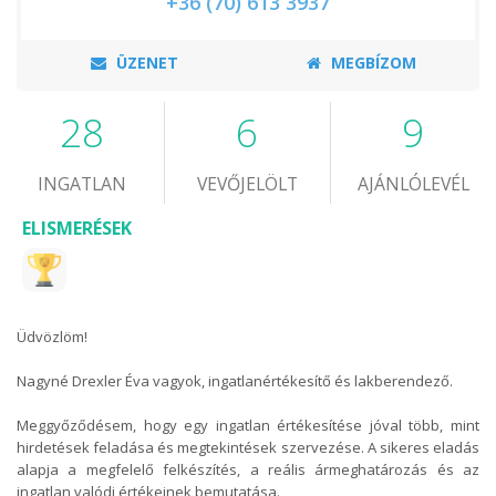
+36 (70) 613 3937
ÜZENET
MEGBÍZOM
28
6
9
INGATLAN
VEVŐJELÖLT
AJÁNLÓLEVÉL
ELISMERÉSEK
Üdvözlöm!
Nagyné Drexler Éva vagyok, ingatlanértékesítő és lakberendező.
Meggyőződésem, hogy egy ingatlan értékesítése jóval több, mint
hirdetések feladása és megtekintések szervezése. A sikeres eladás
alapja a megfelelő felkészítés, a reális ármeghatározás és az
ingatlan valódi értékeinek bemutatása.