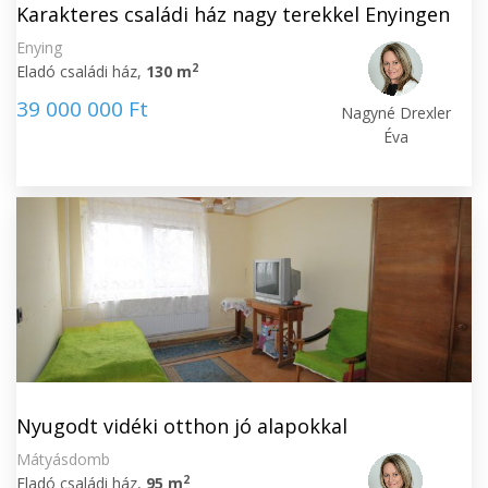
Karakteres családi ház nagy terekkel Enyingen
Enying
2
Eladó családi ház,
130 m
39 000 000 Ft
Nagyné Drexler
Éva
Nyugodt vidéki otthon jó alapokkal
Mátyásdomb
2
Eladó családi ház,
95 m