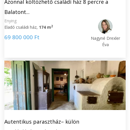
Azonnal költözhető családi ház 8 percre a
Balatont...
Enying
2
Eladó családi ház,
174 m
69 800 000 Ft
Nagyné Drexler
Éva
Autentikus parasztház– külön