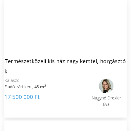
Természetközeli kis ház nagy kerttel, horgásztó
k...
Kajászó
2
Eladó zárt kert,
45 m
17 500 000 Ft
Nagyné Drexler
Éva