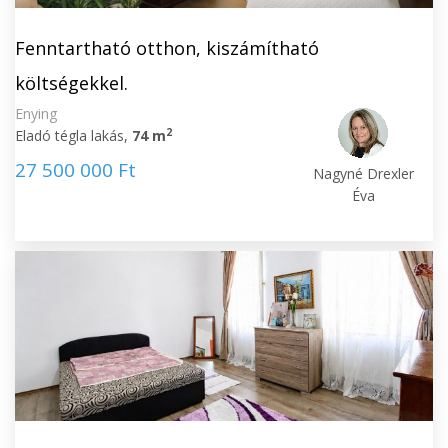
Fenntartható otthon, kiszámítható
költségekkel.
Enying
2
Eladó tégla lakás,
74 m
27 500 000 Ft
Nagyné Drexler
Éva