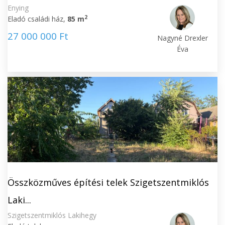
Enying
2
Eladó családi ház,
85 m
27 000 000 Ft
Nagyné Drexler
Éva
Összközműves építési telek Szigetszentmiklós
Laki...
Szigetszentmiklós Lakihegy