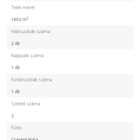
Telek méret
2
1602 m
Hálószobák száma
2 db
Nappalik száma
1 db
Fürdőszobák száma
1 db
Szintek száma
2
Fűtés
Cserépkályha