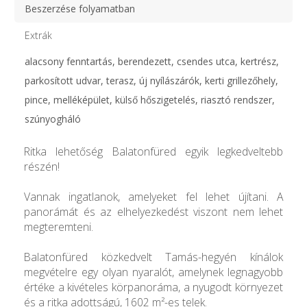
Beszerzése folyamatban
Extrák
alacsony fenntartás, berendezett, csendes utca, kertrész,
parkosított udvar, terasz, új nyílászárók, kerti grillezőhely,
pince, melléképület, külső hőszigetelés, riasztó rendszer,
szúnyogháló
Ritka lehetőség Balatonfüred egyik legkedveltebb
részén!
Vannak ingatlanok, amelyeket fel lehet újítani. A
panorámát és az elhelyezkedést viszont nem lehet
megteremteni.
Balatonfüred közkedvelt Tamás-hegyén kínálok
megvételre egy olyan nyaralót, amelynek legnagyobb
értéke a kivételes körpanoráma, a nyugodt környezet
és a ritka adottságú, 1602 m²-es telek.