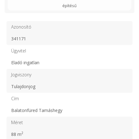
építésű
Azonosító
341171
Ügyvitel
Eladó ingatlan
Jogviszony
Tulajdonjog
Cím
Balatonfüred Tamáshegy
Méret
2
88 m