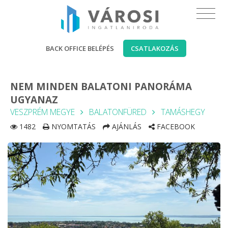
BACK OFFICE BELÉPÉS
CSATLAKOZÁS
NEM MINDEN BALATONI PANORÁMA
UGYANAZ
VESZPRÉM MEGYE
BALATONFÜRED
TAMÁSHEGY
1482
NYOMTATÁS
AJÁNLÁS
FACEBOOK