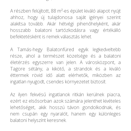
A részben felújított, 88 m²-es épület kiváló alapot nyújt
ahhoz, hogy új tulajdonosa saját igényei szerint
alakítsa tovább. Akár hétvégi pihenőhelyként, akár
hosszabb balatoni tartózkodásra vagy értékálló
befektetésként is remek választás lehet.
A Tamás-hegy Balatonfüred egyik legkedveltebb
része, ahol a természet közelsége és a balatoni
életérzés egyszerre van jelen. A városközpont, a
Tagore sétány, a kikötő, a strandok és a kiváló
éttermek rövid idő alatt elérhetők, miközben az
ingatlan nyugodt, csendes környezetet biztosít.
Az ilyen fekvésű ingatlanok ritkán kerülnek piacra,
ezért ez elsősorban azok számára jelenthet kivételes
lehetőséget, akik hosszú távon gondolkodnak, és
nem csupán egy nyaralót, hanem egy különleges
balatoni helyszínt keresnek.