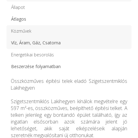
Állapot
Átlagos
Közművek
Víz, Áram, Gáz, Csatorna
Energetikai besorolás
Beszerzése folyamatban
Összközműves építési telek eladó Szigetszentmiklós
Lakihegyen
Szigetszentmiklós Lakihegyen kínálok megvételre egy
597 m²-es, összközműves, beépíthető építési telket. A
telken jelenleg egy bontandó épület található, így az
ingatlan elsősorban azok számára jelent jó
lehetőséget, akik saját elképzeléseik alapján
szeretnék megvalósítani új otthonukat.