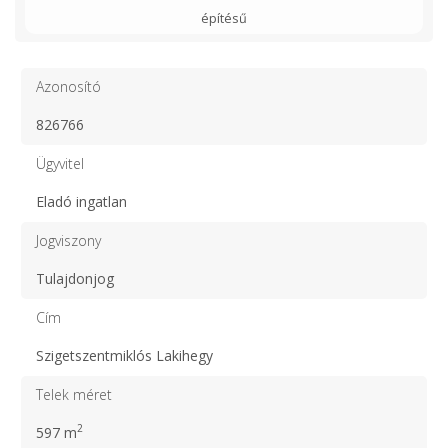
építésű
Azonosító
826766
Ügyvitel
Eladó ingatlan
Jogviszony
Tulajdonjog
Cím
Szigetszentmiklós Lakihegy
Telek méret
2
597 m