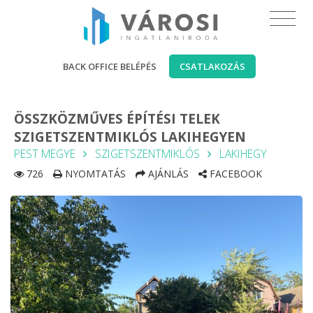
BACK OFFICE BELÉPÉS
CSATLAKOZÁS
ÖSSZKÖZMŰVES ÉPÍTÉSI TELEK
SZIGETSZENTMIKLÓS LAKIHEGYEN
PEST MEGYE
SZIGETSZENTMIKLÓS
LAKIHEGY
726
NYOMTATÁS
AJÁNLÁS
FACEBOOK