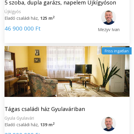
5 szoba, dupla garázs, napelem Újkígyóson
Újkígyós
2
Eladó családi ház,
125 m
46 900 000 Ft
Mezyv Ivan
Friss ingatlan
Tágas családi ház Gyulaváriban
Gyula Gyulavári
2
Eladó családi ház,
139 m