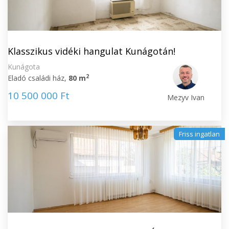
Klasszikus vidéki hangulat Kunágotán!
Kunágota
2
Eladó családi ház,
80 m
10 500 000 Ft
Mezyv Ivan
Friss ingatlan