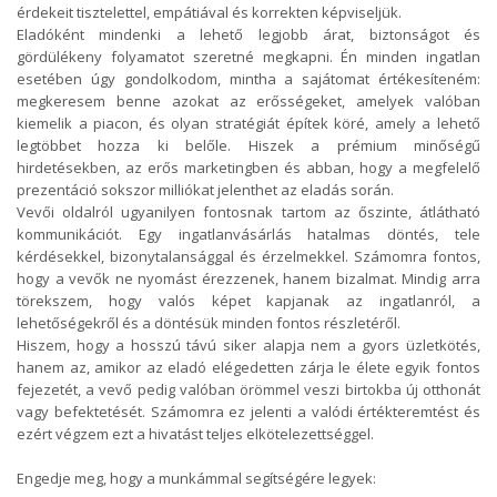
érdekeit tisztelettel, empátiával és korrekten képviseljük.
Eladóként mindenki a lehető legjobb árat, biztonságot és
gördülékeny folyamatot szeretné megkapni. Én minden ingatlan
esetében úgy gondolkodom, mintha a sajátomat értékesíteném:
megkeresem benne azokat az erősségeket, amelyek valóban
kiemelik a piacon, és olyan stratégiát építek köré, amely a lehető
legtöbbet hozza ki belőle. Hiszek a prémium minőségű
hirdetésekben, az erős marketingben és abban, hogy a megfelelő
prezentáció sokszor milliókat jelenthet az eladás során.
Vevői oldalról ugyanilyen fontosnak tartom az őszinte, átlátható
kommunikációt. Egy ingatlanvásárlás hatalmas döntés, tele
kérdésekkel, bizonytalansággal és érzelmekkel. Számomra fontos,
hogy a vevők ne nyomást érezzenek, hanem bizalmat. Mindig arra
törekszem, hogy valós képet kapjanak az ingatlanról, a
lehetőségekről és a döntésük minden fontos részletéről.
Hiszem, hogy a hosszú távú siker alapja nem a gyors üzletkötés,
hanem az, amikor az eladó elégedetten zárja le élete egyik fontos
fejezetét, a vevő pedig valóban örömmel veszi birtokba új otthonát
vagy befektetését. Számomra ez jelenti a valódi értékteremtést és
ezért végzem ezt a hivatást teljes elkötelezettséggel.
Engedje meg, hogy a munkámmal segítségére legyek: