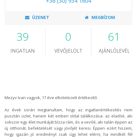
+36 (30) 934 1604
ÜZENET
MEGBÍZOM
39
0
61
INGATLAN
VEVŐJELÖLT
AJÁNLÓLEVÉL
Mezyv Ivan vagyok, 17 éve elkötelezett értékesítő.
Az évek során megtanultam, hogy az ingatlanértékesítés nem
pusztán üzlet, hanem két emberi oldal találkozása: az eladóé, aki
sokszor egy élet munkáját bízza rám, és a vevőé, aki talán éppen az
új otthonát, befektetését vagy jövőjét keresi. Éppen ezért hiszem,
hogy igazán jó eredményt csak úgy lehet elérni, ha mindkét fél