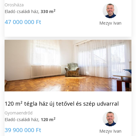
Orosháza
2
Eladó családi ház,
330 m
47 000 000 Ft
Mezyv Ivan
120 m² tégla ház új tetővel és szép udvarral
Gyomaendrőd
2
Eladó családi ház,
120 m
39 900 000 Ft
Mezyv Ivan