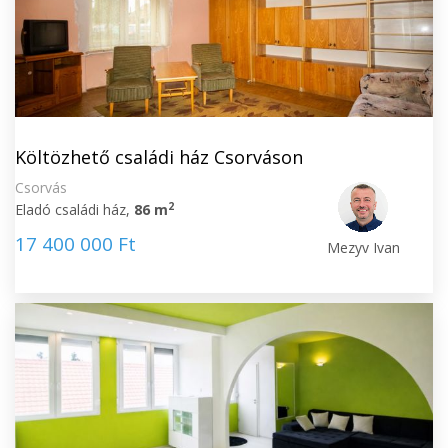
Költözhető családi ház Csorváson
Csorvás
2
Eladó családi ház,
86 m
17 400 000 Ft
Mezyv Ivan