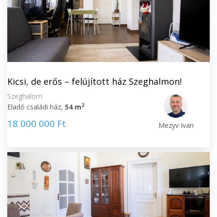
Kicsi, de erős – felújított ház Szeghalmon!
Szeghalom
2
Eladó családi ház,
54 m
18 000 000 Ft
Mezyv Ivan