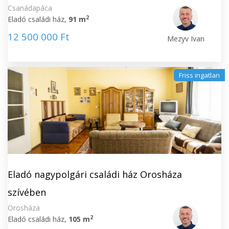
Csanádapáca
2
Eladó családi ház,
91 m
12 500 000 Ft
Mezyv Ivan
Friss ingatlan
Eladó nagypolgári családi ház Orosháza
szívében
Orosháza
2
Eladó családi ház,
105 m