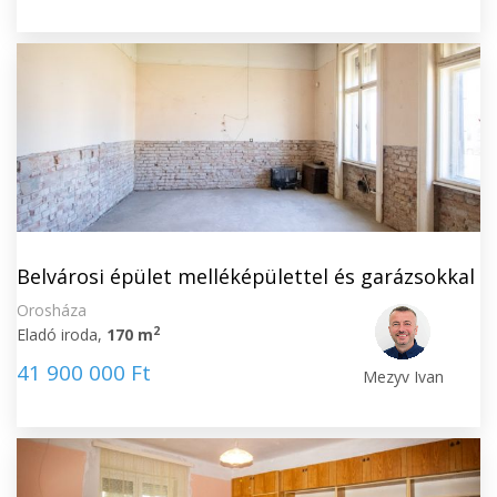
Belvárosi épület melléképülettel és garázsokkal
Orosháza
2
Eladó iroda,
170 m
41 900 000 Ft
Mezyv Ivan