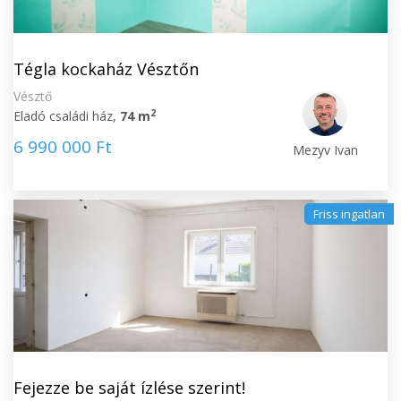
Tégla kockaház Vésztőn
Vésztő
2
Eladó családi ház,
74 m
6 990 000 Ft
Mezyv Ivan
Friss ingatlan
Fejezze be saját ízlése szerint!