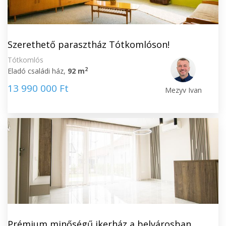
Szerethető parasztház Tótkomlóson!
Tótkomlós
2
Eladó családi ház,
92 m
13 990 000 Ft
Mezyv Ivan
Prémium minőségű ikerház a belvárosban