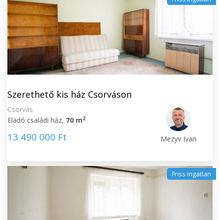
Szerethető kis ház Csorváson
Csorvás
2
Eladó családi ház,
70 m
13 490 000 Ft
Mezyv Ivan
Friss ingatlan