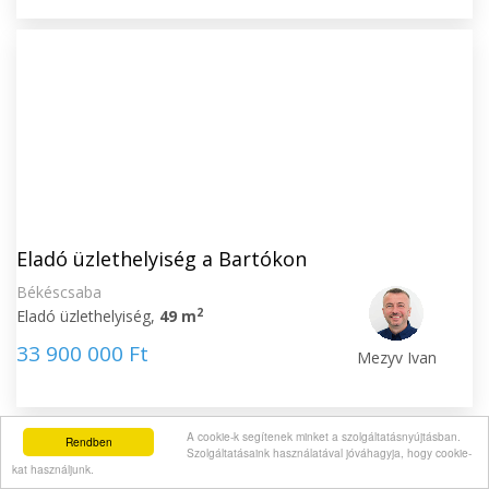
Eladó üzlethelyiség a Bartókon
Békéscsaba
2
Eladó üzlethelyiség,
49 m
33 900 000 Ft
Mezyv Ivan
A cookie-k segítenek minket a szolgáltatásnyújtásban.
Rendben
Szolgáltatásaink használatával jóváhagyja, hogy cookie-
kat használjunk.