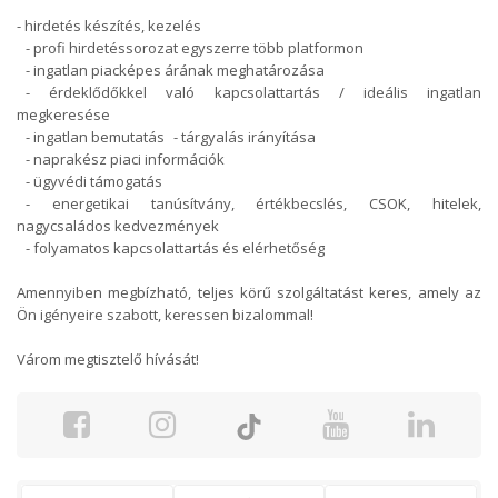
- hirdetés készítés, kezelés
- profi hirdetéssorozat egyszerre több platformon
- ingatlan piacképes árának meghatározása
- érdeklődőkkel való kapcsolattartás / ideális ingatlan
megkeresése
- ingatlan bemutatás - tárgyalás irányítása
- naprakész piaci információk
- ügyvédi támogatás
- energetikai tanúsítvány, értékbecslés, CSOK, hitelek,
nagycsaládos kedvezmények
- folyamatos kapcsolattartás és elérhetőség
Amennyiben megbízható, teljes körű szolgáltatást keres, amely az
Ön igényeire szabott, keressen bizalommal!
Várom megtisztelő hívását!