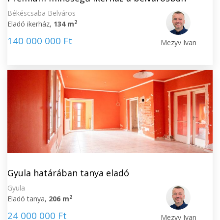
Békéscsaba Belváros
2
Eladó ikerház,
134 m
140 000 000 Ft
Mezyv Ivan
Gyula határában tanya eladó
Gyula
2
Eladó tanya,
206 m
24 000 000 Ft
Mezyv Ivan