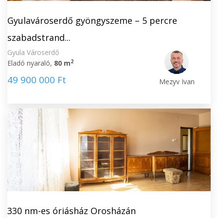
Gyulavároserdő gyöngyszeme – 5 percre
szabadstrand...
Gyula Városerdő
2
Eladó nyaraló,
80 m
49 900 000 Ft
Mezyv Ivan
330 nm-es óriásház Orosházán