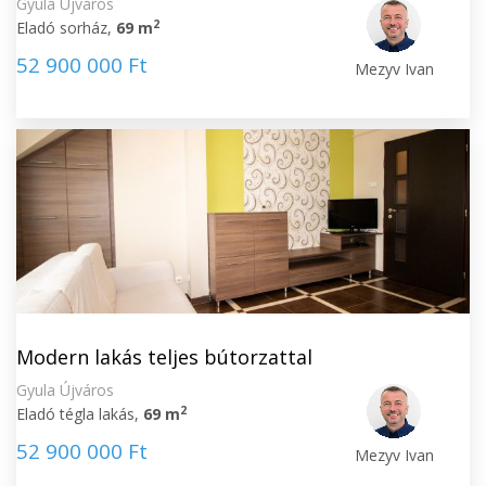
Gyula Újváros
2
Eladó sorház,
69 m
52 900 000 Ft
Mezyv Ivan
Modern lakás teljes bútorzattal
Gyula Újváros
2
Eladó tégla lakás,
69 m
52 900 000 Ft
Mezyv Ivan