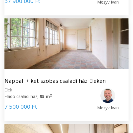
37 900 000 Ft
Mezyv Ivan
Nappali + két szobás családi ház Eleken
Elek
2
Eladó családi ház,
95 m
7 500 000 Ft
Mezyv Ivan