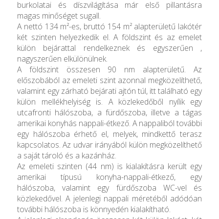
burkolatai és díszvilágítása már első pillantásra
magas minőséget sugall.
A nettó 134 m²-es, bruttó 154 m² alapterületű lakótér
két szinten helyezkedik el. A földszint és az emelet
külön bejárattal rendelkeznek és egyszerűen ,
nagyszerűen elkülönülnek.
A földszint összesen 90 nm alapterületű. Az
előszobából az emeleti szint azonnal megközelíthető,
valamint egy zárható bejárati ajtón túl, itt található egy
külön mellékhelyiség is. A közlekedőből nyílik egy
utcafronti hálószoba, a fürdőszoba, illetve a tágas
amerikai konyhás nappali-étkező. A nappaliból további
egy hálószoba érhető el, melyek, mindkettő terasz
kapcsolatos. Az udvar irányából külön megközelíthető
a saját tároló és a kazánház.
Az emeleti szinten (44 nm) is kialakításra került egy
amerikai típusú konyha-nappali-étkező, egy
hálószoba, valamint egy fürdőszoba WC-vel és
közlekedővel. A jelenlegi nappali méretéből adódóan
további hálószoba is könnyedén kialakítható.