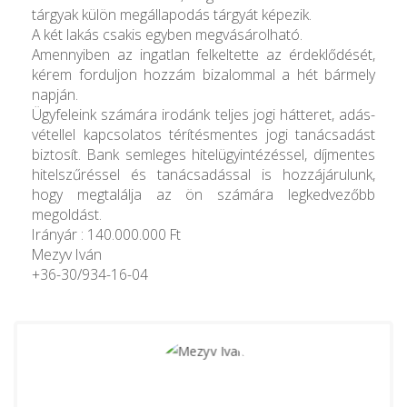
tárgyak külön megállapodás tárgyát képezik.
A két lakás csakis egyben megvásárolható.
Amennyiben az ingatlan felkeltette az érdeklődését,
kérem forduljon hozzám bizalommal a hét bármely
napján.
Ügyfeleink számára irodánk teljes jogi hátteret, adás-
vétellel kapcsolatos térítésmentes jogi tanácsadást
biztosít. Bank semleges hitelügyintézéssel, díjmentes
hitelszűréssel és tanácsadással is hozzájárulunk,
hogy megtalálja az ön számára legkedvezőbb
megoldást.
Irányár : 140.000.000 Ft
Mezyv Iván
+36-30/934-16-04