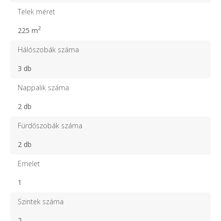
Telek méret
2
225 m
Hálószobák száma
3 db
Nappalik száma
2 db
Fürdőszobák száma
2 db
Emelet
1
Szintek száma
2