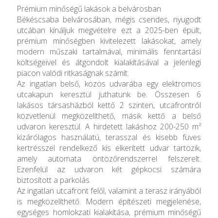
Prémium minőségű lakások a belvárosban
Békéscsaba belvárosában, mégis csendes, nyugodt
utcában kínáljuk megvételre ezt a 2025-ben épült,
prémium minőségben kivitelezett lakásokat, amely
modern műszaki tartalmával, minimális fenntartási
költségeivel és átgondolt kialakításával a jelenlegi
piacon valódi ritkaságnak számít.
Az ingatlan belső, közös udvarába egy elektromos
utcakapun keresztül juthatunk be. Összesen 6
lakásos társasházból kettő 2 szinten, utcafrontról
közvetlenül megközelíthető, másik kettő a belső
udvaron keresztül. A hirdetett lakáshoz 200-250 m²
kizárólagos használatú, terasszal és kisebb füves
kertrésszel rendelkező kis elkerített udvar tartozik,
amely automata öntözőrendszerrel felszerelt.
Ezenfelül az udvaron két gépkocsi számára
biztosított a parkolás.
Az ingatlan utcafront felől, valamint a terasz irányából
is megközelíthető. Modern építészeti megjelenése,
egységes homlokzati kialakítása, prémium minőségű