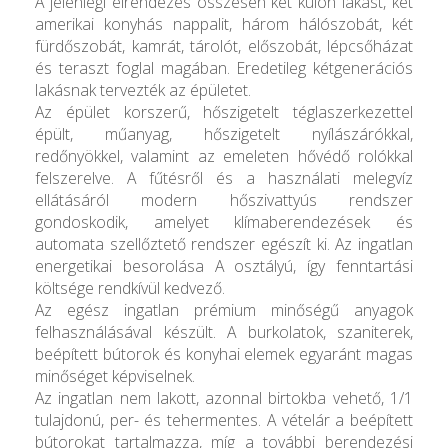
A jelenlegi elrendezés összesen két külön lakást, két
amerikai konyhás nappalit, három hálószobát, két
fürdőszobát, kamrát, tárolót, előszobát, lépcsőházat
és teraszt foglal magában. Eredetileg kétgenerációs
lakásnak tervezték az épületet.
Az épület korszerű, hőszigetelt téglaszerkezettel
épült, műanyag, hőszigetelt nyílászárókkal,
redőnyökkel, valamint az emeleten hővédő rolókkal
felszerelve. A fűtésről és a használati melegvíz
ellátásáról modern hőszivattyús rendszer
gondoskodik, amelyet klímaberendezések és
automata szellőztető rendszer egészít ki. Az ingatlan
energetikai besorolása A osztályú, így fenntartási
költsége rendkívül kedvező.
Az egész ingatlan prémium minőségű anyagok
felhasználásával készült. A burkolatok, szaniterek,
beépített bútorok és konyhai elemek egyaránt magas
minőséget képviselnek.
Az ingatlan nem lakott, azonnal birtokba vehető, 1/1
tulajdonú, per- és tehermentes. A vételár a beépített
bútorokat tartalmazza, míg a további berendezési