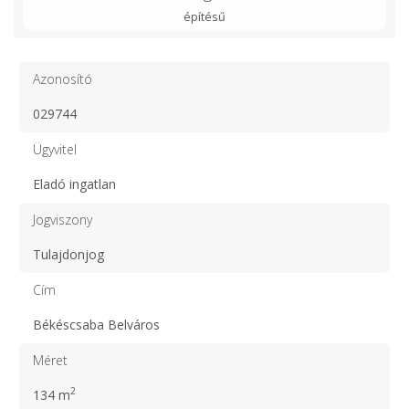
építésű
Azonosító
029744
Ügyvitel
Eladó ingatlan
Jogviszony
Tulajdonjog
Cím
Békéscsaba Belváros
Méret
2
134 m