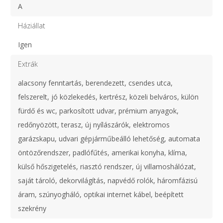
A
Háziállat
Igen
Extrák
alacsony fenntartás, berendezett, csendes utca,
felszerelt, jó közlekedés, kertrész, közeli belváros, külön
fürdő és wc, parkosított udvar, prémium anyagok,
redőnyözött, terasz, új nyílászárók, elektromos
garázskapu, udvari gépjárműbeálló lehetőség, automata
öntözőrendszer, padlófűtés, amerikai konyha, klíma,
külső hőszigetelés, riasztó rendszer, új villamoshálózat,
saját tároló, dekorvilágítás, napvédő rolók, háromfázisú
áram, szúnyogháló, optikai internet kábel, beépített
szekrény