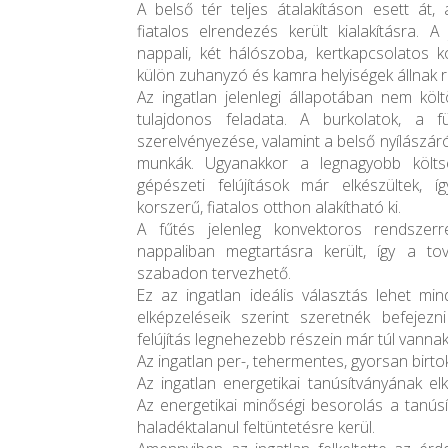
A belső tér teljes átalakításon esett át
fiatalos elrendezés került kialakításra. A j
nappali, két hálószoba, kertkapcsolatos k
külön zuhanyzó és kamra helyiségek állnak 
Az ingatlan jelenlegi állapotában nem köl
tulajdonos feladata. A burkolatok, a
szerelvényezése, valamint a belső nyílászá
munkák. Ugyanakkor a legnagyobb költsé
gépészeti felújítások már elkészültek, 
korszerű, fiatalos otthon alakítható ki.
A fűtés jelenleg konvektoros rendszer
nappaliban megtartásra került, így a tov
szabadon tervezhető.
Ez az ingatlan ideális választás lehet mi
elképzeléseik szerint szeretnék befejez
felújítás legnehezebb részein már túl vannak
Az ingatlan per-, tehermentes, gyorsan birto
Az ingatlan energetikai tanúsítványának el
Az energetikai minőségi besorolás a tanúsí
haladéktalanul feltüntetésre kerül.