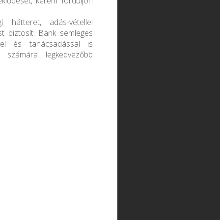
eklődését, kérem forduljon
 hátteret, adás-vétellel
t biztosít. Bank semleges
éssel és tanácsadással is
n számára legkedvezőbb