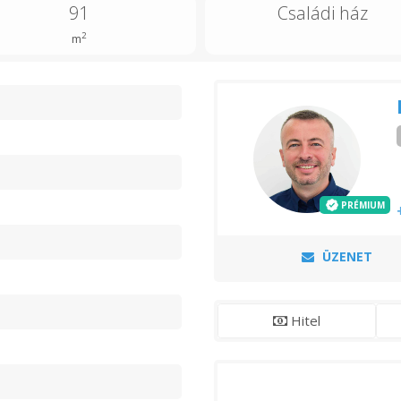
91
Családi ház
2
m
n
PRÉMIUM
ÜZENET
Hitel