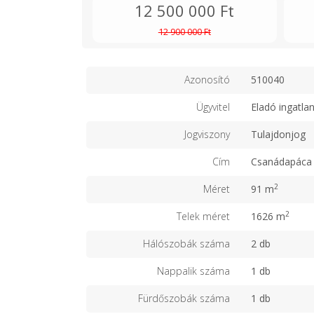
12 500 000 Ft
12 900 000 Ft
Azonosító
510040
Ügyvitel
Eladó ingatla
Jogviszony
Tulajdonjog
Cím
Csanádapáca
2
Méret
91 m
2
Telek méret
1626 m
Hálószobák száma
2 db
Nappalik száma
1 db
Fürdőszobák száma
1 db