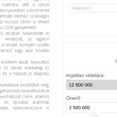
k számára, akik a városi
ő környezetben szeretnének
dennapi élethez szükséges
gy hosszú távon is élhető
si CSOK igényelhető!
tő utcában helyezkedik el,
 rendezett, az egykori
 a terület könnyen tovább
t, terasz vagy akár további
években épült, klasszikus
. Az épület statikailag és
 és a héjazat jó állapotú,
 munkálatok kezdődtek meg,
őigényesebb beavatkozások
yvízhálózat csere, villamos
l és éjszakai árammal,
eljes nyílászárócsere is