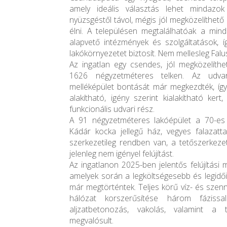
amely ideális választás lehet mindazo
nyüzsgéstől távol, mégis jól megközelíthet
élni. A településen megtalálhatóak a min
alapvető intézmények és szolgáltatások, í
lakókörnyezetet biztosít. Nem mellesleg Falu
Az ingatlan egy csendes, jól megközelíthe
1626 négyzetméteres telken. Az udvar
melléképület bontását már megkezdték, így
alakítható, igény szerint kialakítható ker
funkcionális udvari rész.
A 91 négyzetméteres lakóépület a 70-es 
Kádár kocka jellegű ház, vegyes falazattal
szerkezetileg rendben van, a tetőszerkezet
jelenleg nem igényel felújítást.
Az ingatlanon 2025-ben jelentős felújítási
amelyek során a legköltségesebb és legid
már megtörténtek. Teljes körű víz- és szenn
hálózat korszerűsítése három fázissa
aljzatbetonozás, vakolás, valamint a t
megvalósult.