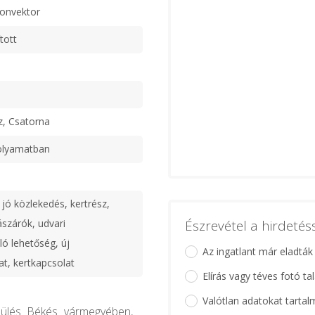
konvektor
tott
z, Csatorna
olyamatban
 jó közlekedés, kertrész,
lászárók, udvari
Észrevétel a hirdeté
ó lehetőség, új
Az ingatlant már eladták
at, kertkapcsolat
Elírás vagy téves fotó ta
Valótlan adatokat tartal
pülés Békés vármegyében,