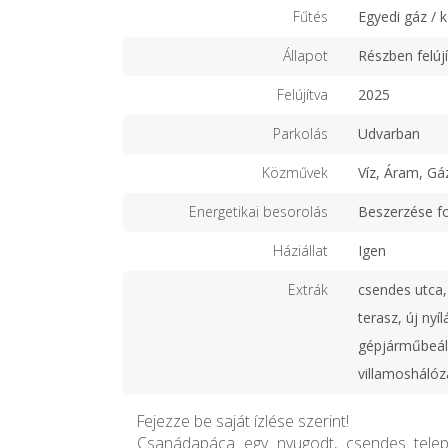
Fűtés
Egyedi gáz / 
Állapot
Részben felújí
Felújítva
2025
Parkolás
Udvarban
Közművek
Víz, Áram, Gá
Energetikai besorolás
Beszerzése f
Háziállat
Igen
Extrák
csendes utca,
terasz, új nyí
gépjárműbeáll
villamoshálóz
Fejezze be saját ízlése szerint!
Csanádapáca egy nyugodt, csendes tele