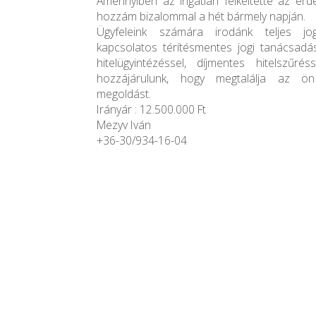
Amennyiben az ingatlan felkeltette az érd
hozzám bizalommal a hét bármely napján.
Ügyfeleink számára irodánk teljes jogi
kapcsolatos térítésmentes jogi tanácsadás
hitelügyintézéssel, díjmentes hitelszűr
hozzájárulunk, hogy megtalálja az ö
megoldást.
Irányár : 12.500.000 Ft
Mezyv Iván
+36-30/934-16-04