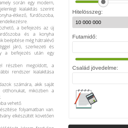
, amely során egy modern,
elenlegi kialakítás szerint
onyha-étkező, fürdőszoba,
rendelkezésre.
tözhető, a befejezés az új
 fürdőszoba és a konyha
rók beépítése még hátralévő
ggel járó, szerkezeti és
így a befejezés után egy
rel részben megoldott, a
ábbi rendszer kialakítása
ndazok számára, akik saját
ni otthonukat, miközben a
.
kba vehető.
készítése folyamatban van.
tvány elkészültét követően