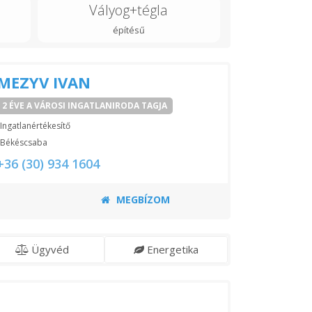
Vályog+tégla
építésű
MEZYV IVAN
2 ÉVE A VÁROSI INGATLANIRODA TAGJA
Ingatlanértékesítő
Békéscsaba
+36 (30) 934 1604
MEGBÍZOM
Ügyvéd
Energetika