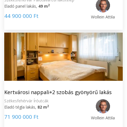
2
Eladó panel lakás,
49 m
44 900 000 Ft
Wollein Attila
Kertvárosi nappali+2 szobás gyönyörű lakás
Székesfehérvár Íróutcák
2
Eladó tégla lakás,
82 m
71 900 000 Ft
Wollein Attila