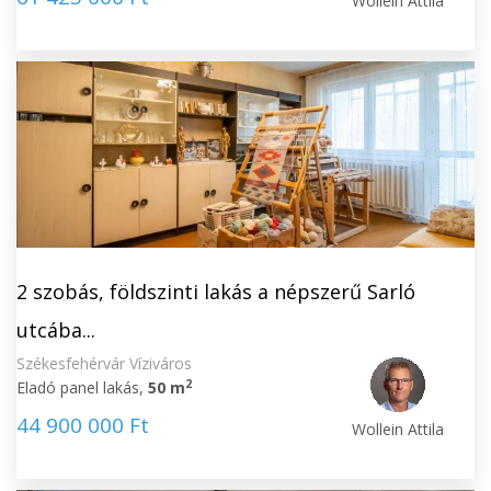
Wollein Attila
2 szobás, földszinti lakás a népszerű Sarló
utcába...
Székesfehérvár Víziváros
2
Eladó panel lakás,
50 m
44 900 000 Ft
Wollein Attila