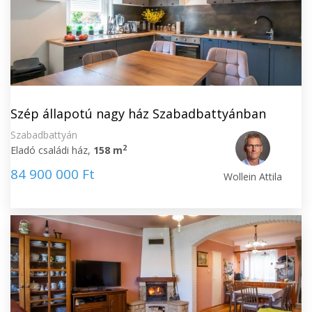
Szép állapotú nagy ház Szabadbattyánban
Szabadbattyán
2
Eladó családi ház,
158 m
84 900 000 Ft
Wollein Attila