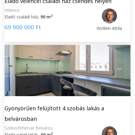
Eladó velencei családi ház csendes helyen
Velence
2
Eladó családi ház,
90 m
69 900 000 Ft
Wollein Attila
Gyönyörűen felújított 4 szobás lakás a
belvárosban
Székesfehérvár Belváros
2
Eladó panel lakás,
60 m