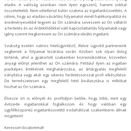
eladni. A valóság azonban nem ilyen egyszerű, hanem sokkal
összetettebb. Nem véletlenül külön szakma az ingatlanközvetítés. A
célom, hogy az eladási-vásárlási folyamatot minél hatékonyabbá és
eredményesebbé tegyem az Ön számára. Leveszem az Ön válláról
a hirdetés és az érdeklődőkkel való kapcsolattartás folyamatát vagy
igény szerint megkeresem az Ön számára ideális ingatlant.
Szükség esetén rutinos hitelügyintéző, illetve ügyvéd partnereink
segítenek a folyamat lezárása során. Közben sok olyan dolog
történik, ahol a gyakorlott szakember közreműködése, közvetlen
anyagi előnyt jelenthet az Ön számára. Például ilyen az ingatlan
piacképes értékének meghatározása, az ártárgyalás megfelelő
irányítása vagy akár egy sikeres hirdetéssorozat profi elkészítése.
De természetesen egy megfelelő hitel kiválasztása is milliókat
hozhat az Ön számára.
Élvezze ön is előnyét és profitáljon belőle, hogy több, mint egy
évtizede ingatlanokkal foglalkozom és hogy valóban egy
ügyfélközpontú ingatlanközvetítő irodahálózat szakemberei állnak
mögöttem!
Keressen bizalommal!