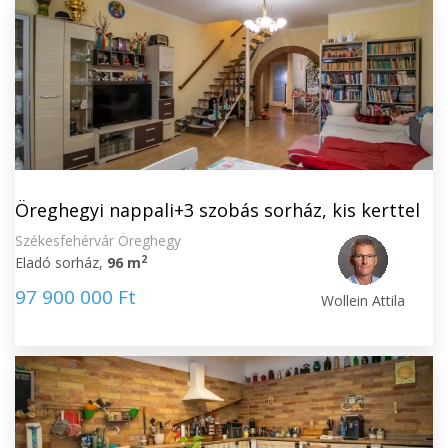
Öreghegyi nappali+3 szobás sorház, kis kerttel
Székesfehérvár Öreghegy
2
Eladó sorház,
96 m
97 900 000 Ft
Wollein Attila