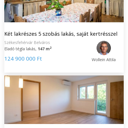
Két lakrészes 5 szobás lakás, saját kertrésszel
Székesfehérvár Belváros
2
Eladó tégla lakás,
147 m
124 900 000 Ft
Wollein Attila