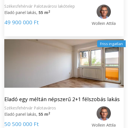
Székesfehérvár Palotavárosi lakótelep
2
Eladó panel lakás,
55 m
49 900 000 Ft
Wollein Attila
Friss ingatlan
Eladó egy méltán népszerű 2+1 félszobás lakás
Székesfehérvár Palotaváros
2
Eladó panel lakás,
55 m
50 500 000 Ft
Wollein Attila