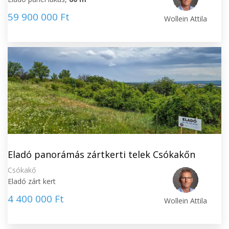
59 900 000 Ft
Wollein Attila
Eladó panorámás zártkerti telek Csókakőn
Csókakő
Eladó zárt kert
4 400 000 Ft
Wollein Attila