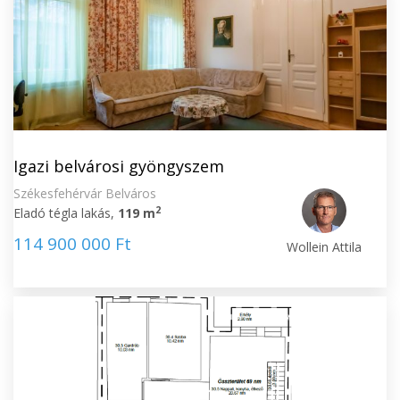
Igazi belvárosi gyöngyszem
Székesfehérvár Belváros
2
Eladó tégla lakás,
119 m
114 900 000 Ft
Wollein Attila