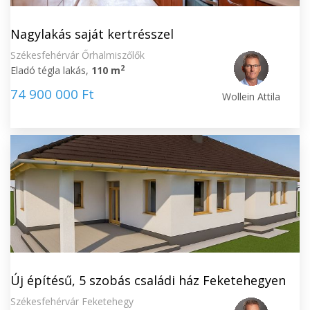
Nagylakás saját kertrésszel
Székesfehérvár Őrhalmiszőlők
2
Eladó tégla lakás,
110 m
74 900 000 Ft
Wollein Attila
Új építésű, 5 szobás családi ház Feketehegyen
Székesfehérvár Feketehegy