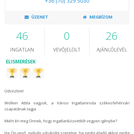
+36 (70) 329 5030
ÜZENET
MEGBÍZOM
46
0
26
INGATLAN
VEVŐJELÖLT
AJÁNLÓLEVÉL
ELISMERÉSEK
Üdvözlöm!
Wollein Attila vagyok, a Városi Ingatlaniroda székesfehérvári
csapatának tagja.
Miért éri meg Önnek, hogy ingatlanközvetítőt vegyen igénybe?
Ha Ön vevő, nyilván vásárolni szeretne, ha pedig eladó akkor pedig