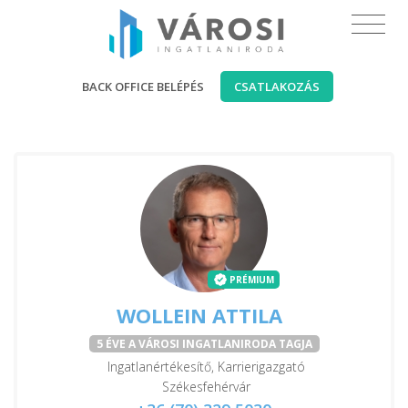
BACK OFFICE BELÉPÉS
CSATLAKOZÁS
PRÉMIUM
WOLLEIN ATTILA
5 ÉVE A VÁROSI INGATLANIRODA TAGJA
Ingatlanértékesítő, Karrierigazgató
Székesfehérvár