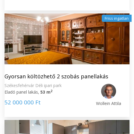
Friss ingatlan
Gyorsan költözhető 2 szobás panellakás
Székesfehérvár Déli ipari park
2
Eladó panel lakás,
53 m
52 000 000 Ft
Wollein Attila