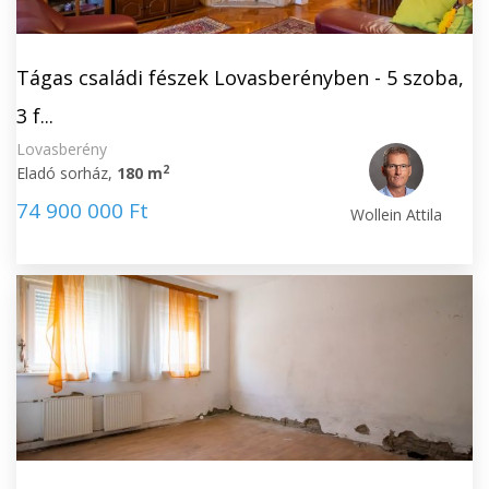
Tágas családi fészek Lovasberényben - 5 szoba,
3 f...
Lovasberény
2
Eladó sorház,
180 m
74 900 000 Ft
Wollein Attila