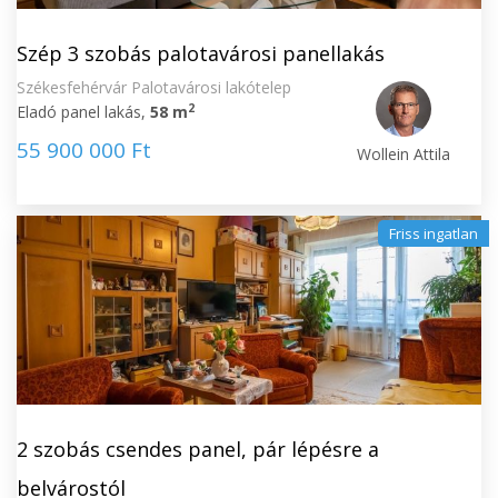
Szép 3 szobás palotavárosi panellakás
Székesfehérvár Palotavárosi lakótelep
2
Eladó panel lakás,
58 m
55 900 000 Ft
Wollein Attila
Friss ingatlan
2 szobás csendes panel, pár lépésre a
belvárostól