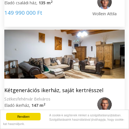
2
Eladó családi ház,
135 m
149 990 000 Ft
Wollein Attila
Kétgenerációs ikerház, saját kertrésszel
Székesfehérvár Belváros
2
Eladó ikerház,
147 m
124 990 000 Ft
A cookie-k segítenek minket a szolgáltatásnyújtásban.
Wollein Attila
Rendben
Szolgáltatásaink használatával jóváhagyja, hogy cookie-
kat használjunk.