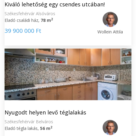
Kiváló lehetőség egy csendes utcában!
Székesfehérvár Alsóváros
2
Eladó családi ház,
78 m
39 900 000 Ft
Wollein Attila
Nyugodt helyen levő téglalakás
Székesfehérvár Belváros
2
Eladó tégla lakás,
56 m