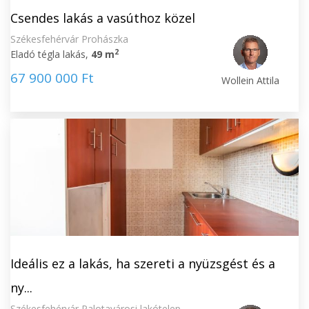
Csendes lakás a vasúthoz közel
Székesfehérvár Prohászka
2
Eladó tégla lakás,
49 m
67 900 000 Ft
Wollein Attila
Ideális ez a lakás, ha szereti a nyüzsgést és a
ny...
Székesfehérvár Palotavárosi lakótelep