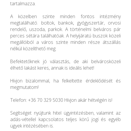
tartalmazza.
A közelben szinte minden fontos intézmény
megtalálható. boltok, bankok, gyógyszertár, orvosi
rendelő, uszoda, parkok. A történelmi belváros pár
perces sétára találhatóak. A helyijáratú buszok közeli
megállóiból a város szinte minden része átszállás
nélkül közelíthető meg.
Befektetőknek jó választás, de aki belvárosközeli
élhető lakást keres, annak is ideális lehet!
Hívjon bizalommal, ha felkeltette érdeklődését és
megmutatom!
Telefon: +36 70 329 5030 Hívjon akár hétvégén is!
Segítséget nyújtunk hitel ügyintézésben, valamint az
adás-vétellel kapcsolatos teljes körű jogi és egyéb
ügyek intézésében is.