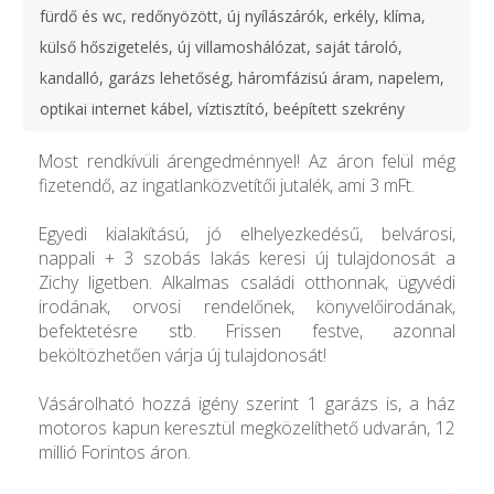
fürdő és wc, redőnyözött, új nyílászárók, erkély, klíma,
külső hőszigetelés, új villamoshálózat, saját tároló,
kandalló, garázs lehetőség, háromfázisú áram, napelem,
optikai internet kábel, víztisztító, beépített szekrény
Most rendkívüli árengedménnyel! Az áron felül még
fizetendő, az ingatlanközvetítői jutalék, ami 3 mFt.
Egyedi kialakítású, jó elhelyezkedésű, belvárosi,
nappali + 3 szobás lakás keresi új tulajdonosát a
Zichy ligetben. Alkalmas családi otthonnak, ügyvédi
irodának, orvosi rendelőnek, könyvelőirodának,
befektetésre stb. Frissen festve, azonnal
beköltözhetően várja új tulajdonosát!
Vásárolható hozzá igény szerint 1 garázs is, a ház
motoros kapun keresztül megközelíthető udvarán, 12
millió Forintos áron.