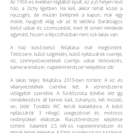
Az 1950-es években téglából épült, ez a jó helyen levő
ház, a Zichy ligetben. Ha kell, akkor tehát közel a
nyüzsgés, de miután belépnek a kapun, már egy
másik, nyugodt világ vár az itt lakókra. Barátságos
belső udvar és szomszédok, mert itt ismeri mindenki
egymást, hiszen a lépcsőházban nem sok lakás van.
A ház külső-belső felújítása már megtörtént.
Tetőcsere, külső szigetelés, külső nyílászárók cseréje,
víz, szennyvízvezetékek cseréje, udvar térkövezés,
kamerarendszer, napelemrendszer telepítése stb.
A lakás teljes felújítása 2019-ben történt. A víz és
villanyvezetékek cserélve lett. A vízrendszerre
vízlágyítót szereltek. A fürdőszoba bővítve lett így
rendelkezésre áll benne kád, zuhanyzó, két mosdó,
wc, bidé. További WC került kialakításra. A külső
nyílászárók 3 rétegű üvegezéssel és motoros
redőnyökkel ellátottak. Riasztórendszer kiépítése
történt. Valamint 2,5 kW-os napelemrendszer és
klímák lettek telepítve. A fűtés kondenzációs kazánnal,