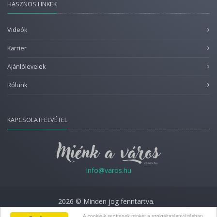
HASZNOS LINKEK
Videók
Karrier
Ajánlólevelek
Rólunk
KAPCSOLATFELVÉTEL
info@varos.hu
2026 © Minden jog fenntartva.
Adatkezelési nyilatkozat
A cookie-k segítenek minket a szolgáltatásnyújtásban.