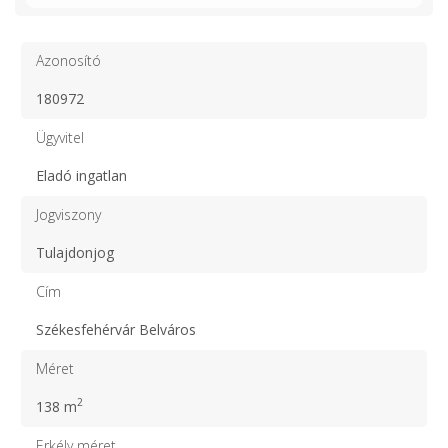
Azonosító
180972
Ügyvitel
Eladó ingatlan
Jogviszony
Tulajdonjog
Cím
Székesfehérvár Belváros
Méret
2
138 m
Erkély méret