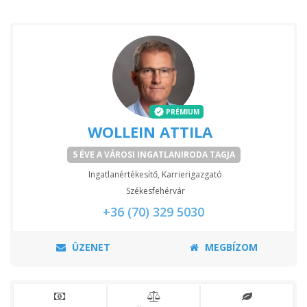
PRÉMIUM
WOLLEIN ATTILA
5 ÉVE A VÁROSI INGATLANIRODA TAGJA
Ingatlanértékesítő, Karrierigazgató
Székesfehérvár
+36 (70) 329 5030
ÜZENET
MEGBÍZOM