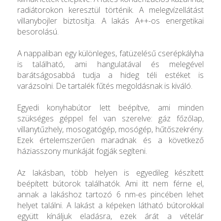
radiátorokon keresztül történik. A melegvízellátást
villanybojler biztosítja. A lakás A++-os energetikai
besorolású.
A nappaliban egy különleges, fatüzelésű cserépkályha
is található, ami hangulatával és melegével
barátságosabbá tudja a hideg téli estéket is
varázsolni. De tartalék fűtés megoldásnak is kiváló.
Egyedi konyhabútor lett beépítve, ami minden
szükséges géppel fel van szerelve: gáz főzőlap,
villanytűzhely, mosogatógép, mosógép, hűtőszekrény.
Ezek értelemszerűen maradnak és a következő
háziasszony munkáját fogják segíteni.
Az lakásban, több helyen is egyedileg készített
beépített bútorok találhatók. Ami itt nem férne el,
annak a lakáshoz tartozó 6 nm-es pincében lehet
helyet találni. A lakást a képeken látható bútorokkal
együtt kínáljuk eladásra, ezek árát a vételár