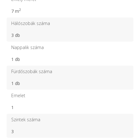
2
7 m
Hálószobák száma
3 db
Nappalik száma
1 db
Fürdőszobák száma
1 db
Emelet
1
Szintek száma
3