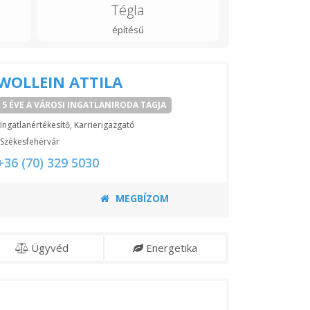
Tégla
építésű
WOLLEIN ATTILA
5 ÉVE A VÁROSI INGATLANIRODA TAGJA
Ingatlanértékesítő, Karrierigazgató
Székesfehérvár
+36 (70) 329 5030
MEGBÍZOM
Ügyvéd
Energetika