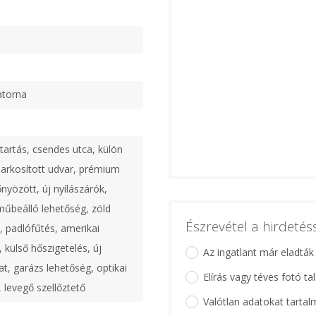
atorna
tartás, csendes utca, külön
parkosított udvar, prémium
nyözött, új nyílászárók,
műbeálló lehetőség, zöld
Észrevétel a hirdeté
, padlófűtés, amerikai
 külső hőszigetelés, új
Az ingatlant már eladták
t, garázs lehetőség, optikai
Elírás vagy téves fotó ta
, levegő szellőztető
Valótlan adatokat tartal