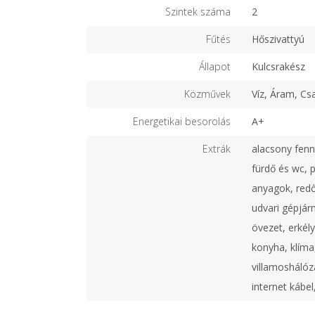
Szintek száma
2
Fűtés
Hőszivattyú
Állapot
Kulcsrakész
Közművek
Víz, Áram, Cs
Energetikai besorolás
A+
Extrák
alacsony fenn
fürdő és wc, 
anyagok, redő
udvari gépjár
övezet, erkély
konyha, klíma,
villamoshálóza
internet kábel