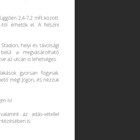
függően 2,4-7,2 mFt között.
ól érhetők el. A felszíni
Stadion, helyi és távolsági
n belül a megvásárolható
tve az utcán is lehetséges.
lakások gyorsan fogynak.
hető még! Jöjjön, és nézzük
én is!
valamint az adás-vétellel
intézésében is.