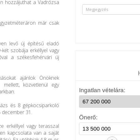
ron hozzájuthat a Vadrózsa
négyzetméteráron már csak
yen levő új építésű eladó
két szobája erkéllyel vagy
óval a székesfehérvári új
akásokat ajánlok Önöknek
 mellett, közvetlenül egy
arkban.
rázs és 8 gépkocsiparkoló
25 december 31.
e erkéllyel vagy terasszal
len kapcsolata van a saját
ítású. Ez utóbbiak 4,8 m-es