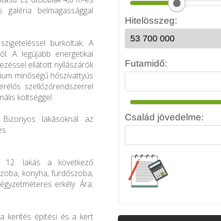
 galéria belmagassággal
zigeteléssel burkoltak. A
ól. A legújabb energetikai
gezéssel ellátott nyílászárók
mium minőségű hőszivattyús
erélős szellőzőrendszerrel
ális költséggel.
ű. Bizonyos lakásoknál az
es.
 12. lakás a következő
2 szoba, konyha, fürdőszoba,
égyzetméteres erkély. Ára:
 kerítés építési és a kert