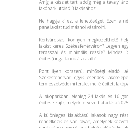
Amíg a készlet tart, addig még a tavalyi á
lakópark utolsó 3 lakásához!
Ne hagyja ki ezt a lehetőséget! Ezen a 
panellakást tud máshol vásárolni.
Kertvárosias, könnyen megközelíthető hel
lakást keres Székesfehérváron? Legyen egy-
terasszal és minimális rezsije? Mindez j
építésű ingatlanok ára alatt?
Pont ilyen korszerű, minőségi eladó l
Székesfehérvár egyik csendes lakótelepe
természetvédelmi terület mellé épített lakóp
A lakóparkban jelenleg 24 lakás és 16 ga
építése zajlik, melyek tervezett átadása 20
A különleges kialakítású lakások nagy rész
rendelkezik és van olyan, amelynek közvet
garázsához. Egy részük belső galériás kialak