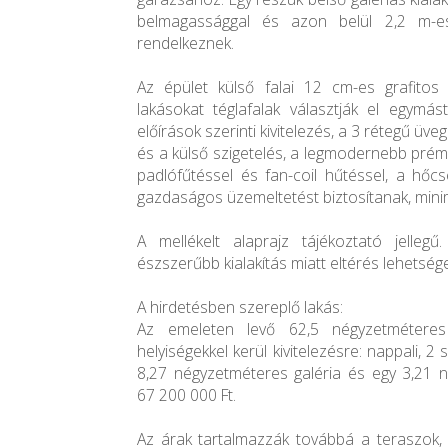
belmagassággal és azon belül 2,2 m-es
rendelkeznek.
Az épület külső falai 12 cm-es grafitos s
lakásokat téglafalak választják el egymást
előírások szerinti kivitelezés, a 3 rétegű üve
és a külső szigetelés, a legmodernebb pré
padlófűtéssel és fan-coil hűtéssel, a hőcs
gazdaságos üzemeltetést biztosítanak, minim
A mellékelt alaprajz tájékoztató jelleg
észszerűbb kialakítás miatt eltérés lehetség
A hirdetésben szereplő lakás:
Az emeleten levő 62,5 négyzetméteres
helyiségekkel kerül kivitelezésre: nappali, 
8,27 négyzetméteres galéria és egy 3,21 n
67 200 000 Ft.
Az árak tartalmazzák továbbá a teraszok, a