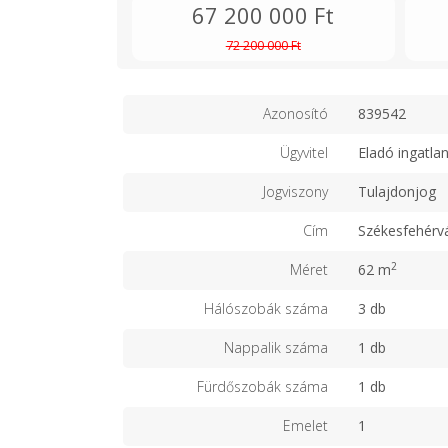
67 200 000 Ft
72 200 000 Ft
Azonosító
839542
Ügyvitel
Eladó ingatla
Jogviszony
Tulajdonjog
Cím
Székesfehérv
2
Méret
62 m
Hálószobák száma
3 db
Nappalik száma
1 db
Fürdőszobák száma
1 db
Emelet
1