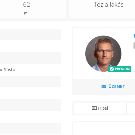
62
Tégla lakás
2
m
n
ár Sóstó
PRÉMIUM
ÜZENET
Hitel