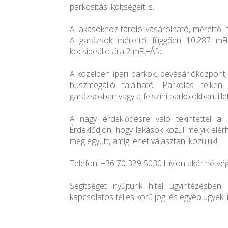
parkosítási költségeit is.
A lakásokhoz tároló vásárolható, mérettől 
A garázsok mérettől függően 10,287 mFt-t
kocsibeálló ára 2 mFt+Áfa.
A közelben ipari parkok, bevásárlóközpont, 
buszmegálló található. Parkolás telke
garázsokban vagy a felszíni parkolókban, ille
A nagy érdeklődésre való tekintettel a 
Érdeklődjön, hogy lakások közül melyik elér
meg együtt, amíg lehet választani közülük!
Telefon: +36 70 329 5030 Hívjon akár hétvég
Segítséget nyújtunk hitel ügyintézésben, 
kapcsolatos teljes körű jogi és egyéb ügyek 