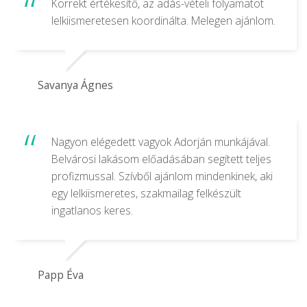
Korrekt értékesítő, az adás-vételi folyamatot
lelkiismeretesen koordinálta. Melegen ajánlom.
Savanya Ágnes
Nagyon elégedett vagyok Adorján munkájával.
Belvárosi lakásom előadásában segített teljes
profizmussal. Szívből ajánlom mindenkinek, aki
egy lelkiismeretes, szakmailag felkészült
ingatlanos keres.
Papp Éva