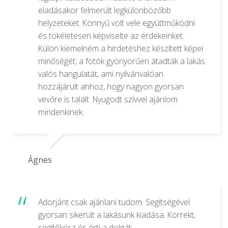
eladásakor felmerült legkülönbözőbb
helyzeteket. Könnyű volt vele együttműködni
és tökéletesen képviselte az érdekeinket.
Külön kiemelném a hirdetéshez készített képei
minőségét; a fotók gyönyörűen átadták a lakás
valós hangulatát, ami nyilvánvalóan
hozzájárult ahhoz, hogy nagyon gyorsan
vevőre is talált. Nyugodt szívvel ajánlom
mindenkinek.
Ágnes
Adorjánt csak ajánlani tudom. Segítségével
gyorsan sikerült a lakásunk kiadása. Korrekt,
segítőkész és érti a dolgát…