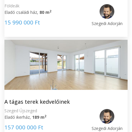
Földeák
2
Eladó családi ház,
80 m
15 990 000 Ft
Szegedi Adorján
A tágas terek kedvelőinek
Szeged Újszeged
2
Eladó ikerház,
189 m
157 000 000 Ft
Szegedi Adorján