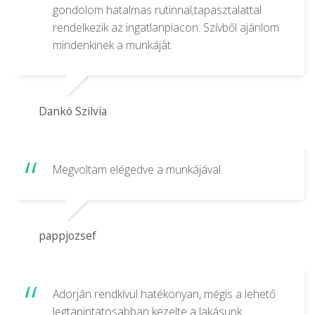
gondolom hatalmas rutinnal,tapasztalattal
rendelkezik az ingatlanpiacon. Szívből ajánlom
mindenkinek a munkájàt.
Dankó Szilvia
Megvoltam elégedve a munkájával.
pappjozsef
Adorján rendkívül hatékonyan, mégis a lehető
legtapintatosabban kezelte a lakásunk