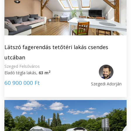
Látszó fagerendás tetőtéri lakás csendes
utcában
Szeged Felsőváros
2
Eladó tégla lakás,
63 m
60 900 000 Ft
Szegedi Adorján