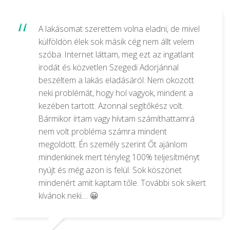
A lakásomat szerettem volna eladni, de mivel
külföldön élek sok másik cég nem állt velem
szóba. Internet láttam, meg ezt az ingatlant
irodát és közvetlen Szegedi Adorjánnal
beszéltem a lakás eladásáról. Nem okozott
neki problémát, hogy hol vagyok, mindent a
kezében tartott. Azonnal segítőkész volt.
Bármikor írtam vagy hívtam számíthattamrá
nem volt probléma számra mindent
megoldott. Én személy szerint Őt ajánlom
mindenkinek mert tényleg 100% teljesítményt
nyújt és még azon is felül. Sok köszönet
mindenért amit kaptam tőle. További sok sikert
kívánok neki.... 😀