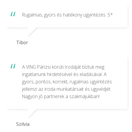
Rugalmas, gyors és hatékony ügyintézés. 5*
Tibor
A VING Párizsi körúti Irodáját bìztuk meg
ingatlanunk hirdetésével és eladásával. A
gyors, pontos, korrekt, rugalmas ügyintézés
jellemzi az iroda munkatársait és ügyvédjét.
Nagyon jò partnerek a szakmájukban!
Szilvia