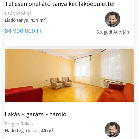
Teljesen önellátó tanya két lakóépülettel
Csólyospálos
2
Eladó tanya,
151 m
84 900 000 Ft
Szegedi Adorján
Lakás + garázs + tároló
Szeged Rókus
2
Eladó tégla lakás,
40 m