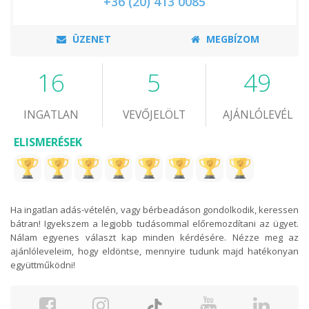
+36 (20) 413 0085
ÜZENET
MEGBÍZOM
16
5
49
INGATLAN
VEVŐJELÖLT
AJÁNLÓLEVÉL
ELISMERÉSEK
Ha ingatlan adás-vételén, vagy bérbeadáson gondolkodik, keressen
bátran! Igyekszem a legjobb tudásommal előremozdítani az ügyet.
Nálam egyenes választ kap minden kérdésére. Nézze meg az
ajánlóleveleim, hogy eldöntse, mennyire tudunk majd hatékonyan
együttműködni!