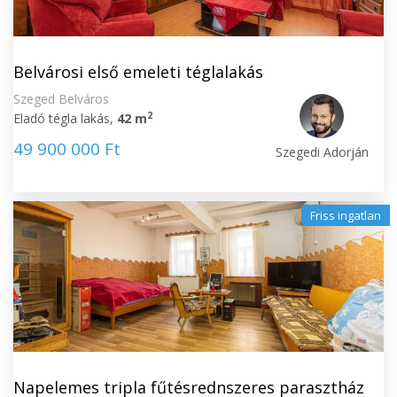
Belvárosi első emeleti téglalakás
Szeged Belváros
2
Eladó tégla lakás,
42 m
49 900 000 Ft
Szegedi Adorján
Friss ingatlan
Napelemes tripla fűtésrednszeres parasztház