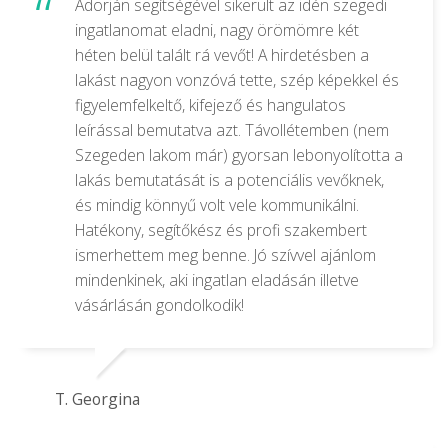
Adorján segítségével sikerült az idén szegedi
ingatlanomat eladni, nagy örömömre két
héten belül talált rá vevőt! A hirdetésben a
lakást nagyon vonzóvá tette, szép képekkel és
figyelemfelkeltő, kifejező és hangulatos
leírással bemutatva azt. Távollétemben (nem
Szegeden lakom már) gyorsan lebonyolította a
lakás bemutatását is a potenciális vevőknek,
és mindig könnyű volt vele kommunikálni.
Hatékony, segítőkész és profi szakembert
ismerhettem meg benne. Jó szívvel ajánlom
mindenkinek, aki ingatlan eladásán illetve
vásárlásán gondolkodik!
T. Georgina