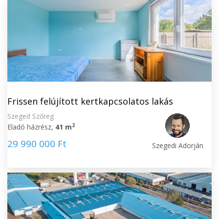
Frissen felújított kertkapcsolatos lakás
Szeged Szőreg
2
Eladó házrész,
41 m
29 990 000 Ft
Szegedi Adorján