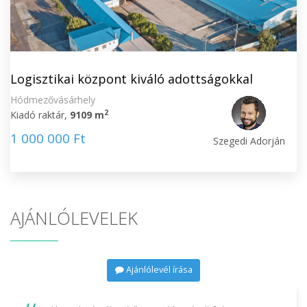
Logisztikai központ kiváló adottságokkal
Hódmezővásárhely
2
Kiadó raktár,
9109 m
1 000 000 Ft
Szegedi Adorján
AJÁNLÓLEVELEK
Ajánlólevél írása