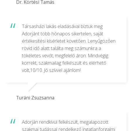
Dr. Körtési Tamás
Társasházi lakás eladásával bíztuk meg
Adorjánt több hónapos sikertelen, saját
értékesítési kísérletet követően. Lenyűgözően
rövid idő alatt találta meg számunkra a
tökéletes vevőt, megfelelő áron. Mindvégig
korrekt, szakmailag felkészült és elérhető
volt,10/10. Jó szívvel ajánlom!
Turáni Zsuzsanna
Adorján rendkívül felkészült, megalapozott
szakmai tudással rendelkező ingatlanforgalmi