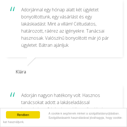
Adorjánnal egy hónap alatt két ügyletet
bonyolítottunk, egy vásárlást és egy
lakáskiadást. Mint a villám! Céltudatos,
határozott, ráérez az igényekre. Tanácsai
hasznosak. Valószínű bonyolított már jó pár
ügyletet. Bátran ajánljuk.
Klára
Adorján nagyon hatékony volt. Hasznos
tanácsokat adott a lakáseladással
kapcslatban, 2 hét alatt talált vevőt, akivel
A cookie-k segítenek minket a szolgáltatásnyújtásban.
Rendben
szemben teljes mértékben képviselte az
Szolgáltatásaink használatával jóváhagyja, hogy cookie-
kat használjunk.
elképzeléseinket. A fotói professzionálisak. A