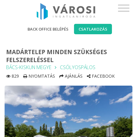
BACK OFFICE BELÉPÉS
CSATLAKOZÁS
MADÁRTELEP MINDEN SZÜKSÉGES
FELSZERELÉSSEL
BÁCS-KISKUN MEGYE
CSÓLYOSPÁLOS
829
NYOMTATÁS
AJÁNLÁS
FACEBOOK