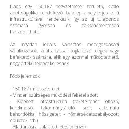
Eladó egy 150.187 négyzetméter területű, kiváló
adottságokkal rendelkező libatelep, amely teljes körű
infrastruktúrával rendelkezik, így az új tulajdonos
számára gyorsan és zökkenőmentesen
hasznosítható.
Az ingatlan ideális választás mezőgazdasági
vállalkozások, állattartással foglalkozó cégek vagy
befektetők számára, akik egy azonnal működtethető,
nagy értékű telepet keresnek.
Főbb jellemzők:
- 150.187 m² összterület
- Minden szükséges működési feltétel adott
- Kiépített infrastruktúra (fekete-fehér öltöző,
kerékmosó, takarmánytároló silók automata
behordókkal, hőszigetelt - hőmérsékletszabályozott
épületek, stb.)
- Állattartásra kialakított létesítmények