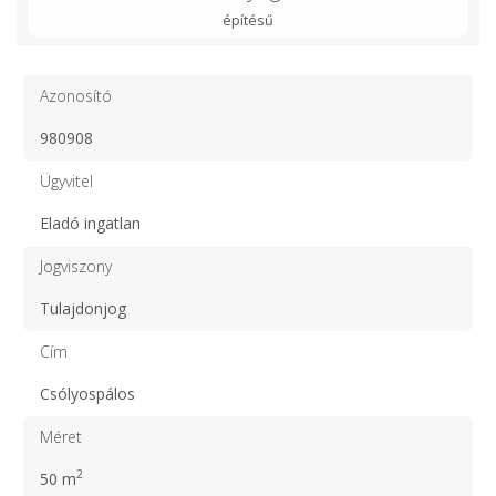
építésű
Azonosító
980908
Ügyvitel
Eladó ingatlan
Jogviszony
Tulajdonjog
Cím
Csólyospálos
Méret
2
50 m