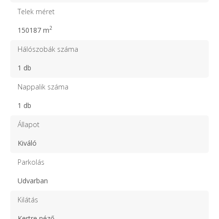
Telek méret
2
150187 m
Hálószobák száma
1 db
Nappalik száma
1 db
Állapot
Kiváló
Parkolás
Udvarban
Kilátás
Kertre néző