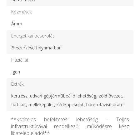
Közművek
Áram
Energetikai besorolás
Beszerzése folyamatban
Háziállat
Igen
Extrák
kertrész, udvari gépjárműbeálló lehetőség, zöld övezet,
fúrt kút, melléképület, kertkapcsolat, háromfázisú áram
**Kivételes befektetési lehetőség – Teljes
infrastruktúrával rendelkező, működésre kész
libatelep eladó!**