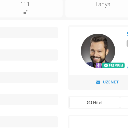
151
Tanya
2
m
n
PRÉMIUM
ÜZENET
Hitel