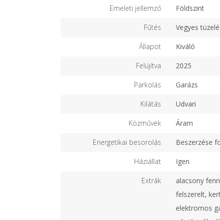
Emeleti jellemző
Földszint
Fűtés
Vegyes tüzel
Állapot
Kiváló
Felújítva
2025
Parkolás
Garázs
Kilátás
Udvari
Közművek
Áram
Energetikai besorolás
Beszerzése f
Háziállat
Igen
Extrák
alacsony fenn
felszerelt, ker
elektromos ga