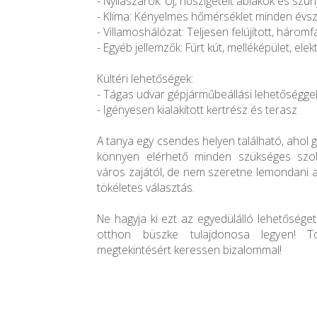
- Nyílászárók: Új, hőszigetelt ablakok és szú
- Klíma: Kényelmes hőmérséklet minden évs
- Villamoshálózat: Teljesen felújított, háro
- Egyéb jellemzők: Fúrt kút, melléképület, e
Kültéri lehetőségek:
- Tágas udvar gépjárműbeállási lehetőségge
- Igényesen kialakított kertrész és terasz
A tanya egy csendes helyen található, ahol 
könnyen elérhető minden szükséges szolg
város zajától, de nem szeretne lemondani 
tökéletes választás.
Ne hagyja ki ezt az egyedülálló lehetőséget
otthon büszke tulajdonosa legyen! To
megtekintésért keressen bizalommal!