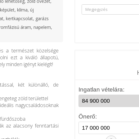
ó lehetőség, zöld övezet,
éképület, klíma, új
at, kertkapcsolat, garázs
áromfázisú áram, napelem,
és a természet közelsége
ni ezt a kiváló állapotú,
y minden igényt kielégít!
ással, két különálló, de
engeteg zöld területtel
 ideális nagycsaládosoknak
n fürdőszoba
ák az alacsony fenntartási