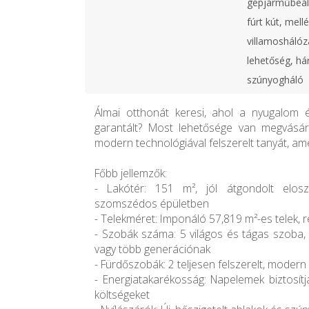
gépjárműbeáll
fúrt kút, mell
villamoshálóz
lehetőség, h
szúnyogháló
Álmai otthonát keresi, ahol a nyugalom 
garantált? Most lehetősége van megvásárol
modern technológiával felszerelt tanyát, amel
Főbb jellemzők:
- Lakótér: 151 m², jól átgondolt eloszt
szomszédos épületben
- Telekméret: Imponáló 57,819 m²-es telek, r
- Szobák száma: 5 világos és tágas szoba,
vagy több generációnak
- Fürdőszobák: 2 teljesen felszerelt, moder
- Energiatakarékosság: Napelemek biztosítj
költségeket