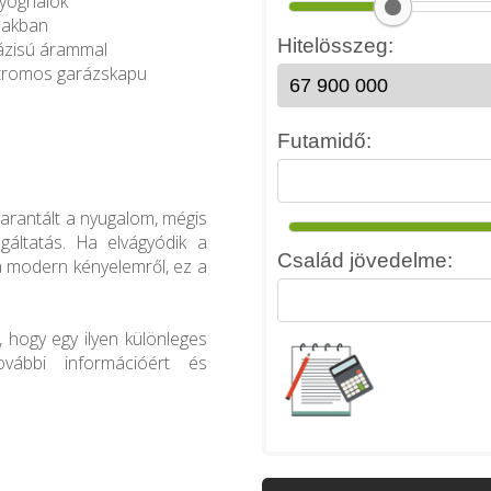
nyoghálók
zakban
mfázisú árammal
lektromos garázskapu
l
garantált a nyugalom, mégis
áltatás. Ha elvágyódik a
a modern kényelemről, ez a
, hogy egy ilyen különleges
vábbi információért és