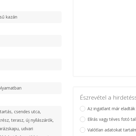
ésű kazán
olyamatban
Észrevétel a hirdeté
Az ingatlant már eladták
tartás, csendes utca,
Elírás vagy téves fotó ta
trész, terasz, új nyílászárók,
rázskapu, udvari
Valótlan adatokat tartal