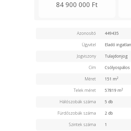
84 900 000 Ft
Azonosító
449435
Ügyvitel
Eladó ingatla
Jogviszony
Tulajdonjog
Cím
Csólyospálos
2
Méret
151 m
2
Telek méret
57819 m
Hálószobák száma
5 db
Fürdőszobák száma
2 db
Szintek száma
1