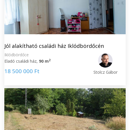
Jól alakítható családi ház Iklódbördőcén
Iklódbördőce
2
Eladó családi ház,
90 m
18 500 000 Ft
Stolcz Gábor