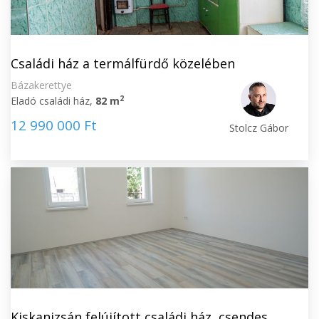
Családi ház a termálfürdő közelében
Bázakerettye
2
Eladó családi ház,
82 m
12 990 000 Ft
Stolcz Gábor
Kiskanizsán felújított családi ház, csendes