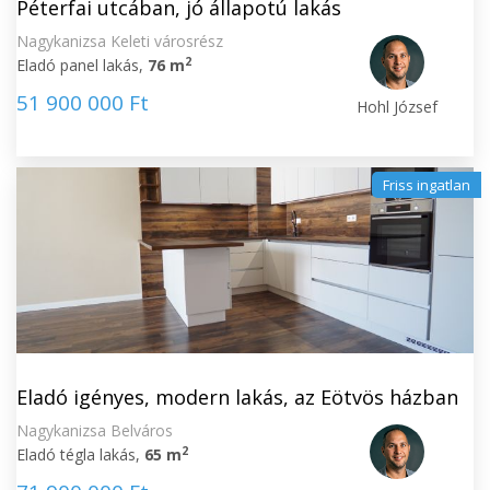
Péterfai utcában, jó állapotú lakás
Nagykanizsa Keleti városrész
2
Eladó panel lakás,
76 m
51 900 000 Ft
Hohl József
Friss ingatlan
Eladó igényes, modern lakás, az Eötvös házban
Nagykanizsa Belváros
2
Eladó tégla lakás,
65 m