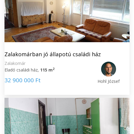
Zalakomárban jó állapotú családi ház
Zalakomár
2
Eladó családi ház,
115 m
32 900 000 Ft
Hohl József