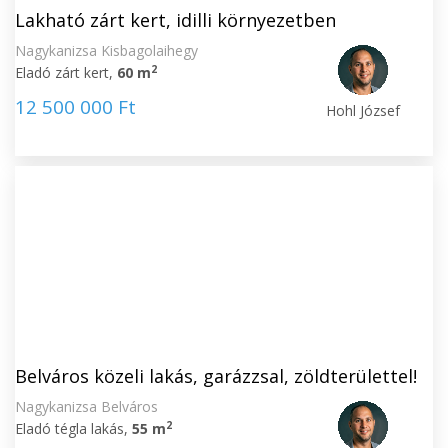
Lakható zárt kert, idilli környezetben
Nagykanizsa Kisbagolaihegy
2
Eladó zárt kert,
60 m
12 500 000 Ft
Hohl József
Belváros közeli lakás, garázzsal, zöldterülettel!
Nagykanizsa Belváros
2
Eladó tégla lakás,
55 m