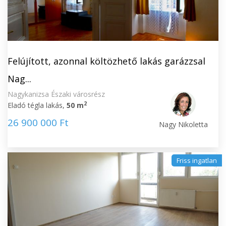
Felújított, azonnal költözhető lakás garázzsal
Nag...
Nagykanizsa Északi városrész
2
Eladó tégla lakás,
50 m
26 900 000 Ft
Nagy Nikoletta
Friss ingatlan