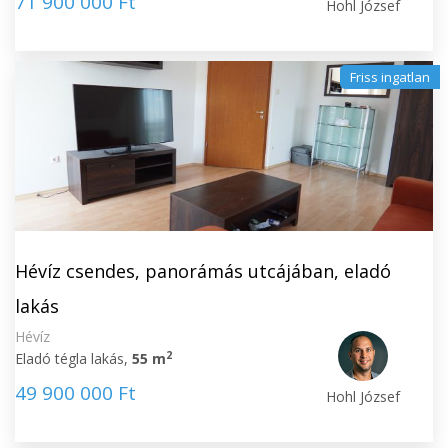
71 900 000 Ft
Hohl József
Friss ingatlan
Hévíz csendes, panorámás utcájában, eladó
lakás
Hévíz
2
Eladó tégla lakás,
55 m
49 900 000 Ft
Hohl József