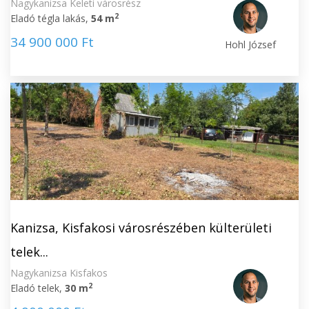
Nagykanizsa Keleti városrész
2
Eladó tégla lakás,
54 m
34 900 000 Ft
Hohl József
Kanizsa, Kisfakosi városrészében külterületi
telek...
Nagykanizsa Kisfakos
2
Eladó telek,
30 m