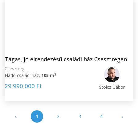
Tágas, jó elrendezésű családi ház Csesztregen
Csesztreg
2
Eladó családi ház,
105 m
29 990 000 Ft
Stolcz Gábor
‹
1
2
3
4
›