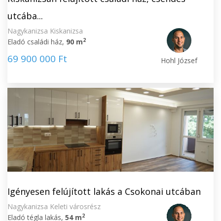
utcába...
Nagykanizsa Kiskanizsa
2
Eladó családi ház,
90 m
69 900 000 Ft
Hohl József
Igényesen felújított lakás a Csokonai utcában
Nagykanizsa Keleti városrész
2
Eladó tégla lakás,
54 m