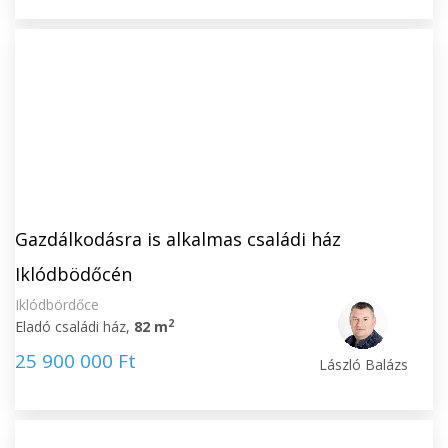
Gazdálkodásra is alkalmas családi ház
Iklódbödőcén
Iklódbördőce
2
Eladó családi ház,
82 m
25 900 000 Ft
László Balázs