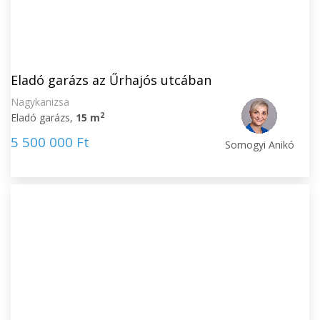
Eladó garázs az Űrhajós utcában
Nagykanizsa
2
Eladó garázs,
15 m
5 500 000 Ft
Somogyi Anikó