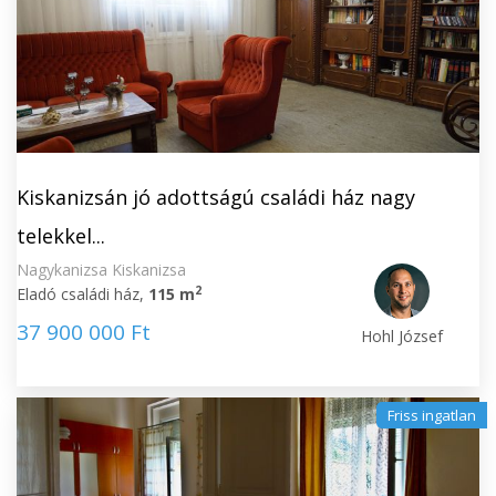
Kiskanizsán jó adottságú családi ház nagy
telekkel...
Nagykanizsa Kiskanizsa
2
Eladó családi ház,
115 m
37 900 000 Ft
Hohl József
Friss ingatlan