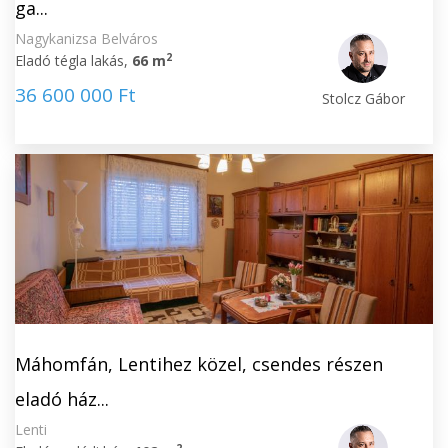
ga...
Nagykanizsa Belváros
2
Eladó tégla lakás,
66 m
36 600 000 Ft
Stolcz Gábor
Máhomfán, Lentihez közel, csendes részen
eladó ház...
Lenti
2