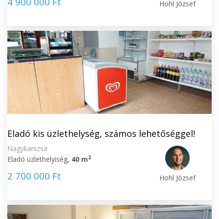
4 900 000 Ft
Hohl József
Eladó kis üzlethelység, számos lehetőséggel!
Nagykanizsa
2
Eladó üzlethelyiség,
40 m
2 700 000 Ft
Hohl József