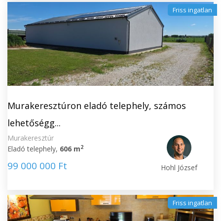
Friss ingatlan
Murakeresztúron eladó telephely, számos
lehetőségg...
Murakeresztúr
2
Eladó telephely,
606 m
99 000 000 Ft
Hohl József
Friss ingatlan