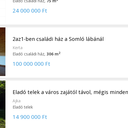
Eladó családi ház,
75 m
24 000 000 Ft
2az1-ben családi ház a Somló lábánál
Kerta
2
Eladó családi ház,
306 m
100 000 000 Ft
Eladó telek a város zajától távol, mégis minden
Ajka
Eladó telek
14 900 000 Ft