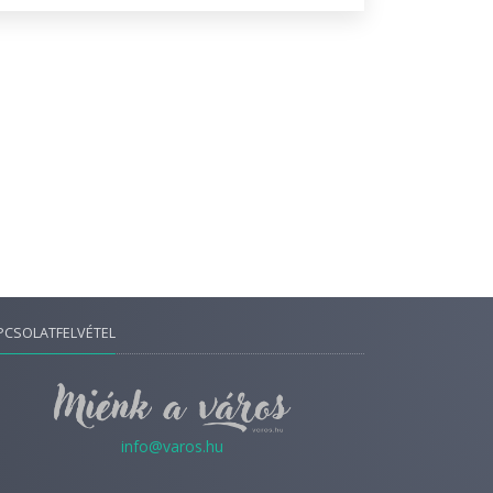
PCSOLATFELVÉTEL
info@varos.hu