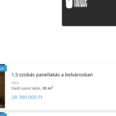
lan
1,5 szobás panellakás a belvárosban
Ajka
2
Eladó panel lakás,
35 m
28 390 000 Ft