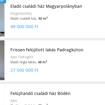
lan
Eladó családi ház Magyarpolányban
Magyarpolány
2
Eladó családi ház,
90 m
49 000 000 Ft
Frissen felújított lakás Padragkúton
Ajka Padragkút
2
Eladó tégla lakás,
48 m
27 500 000 Ft
Felújítandó családi ház Bódén
Ajka
2