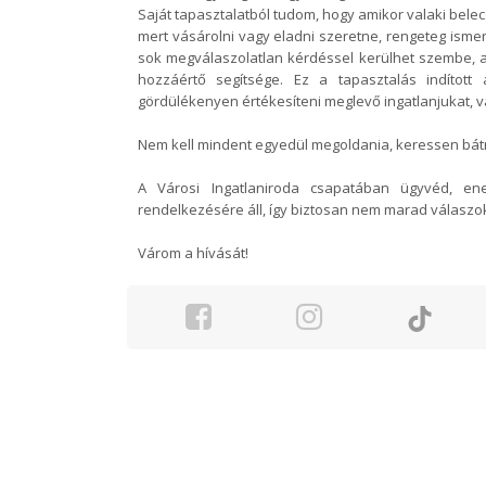
Saját tapasztalatból tudom, hogy amikor valaki bele
mert vásárolni vagy eladni szeretne, rengeteg ismeret
sok megválaszolatlan kérdéssel kerülhet szembe, 
hozzáértő segítsége. Ez a tapasztalás indított
gördülékenyen értékesíteni meglevő ingatlanjukat, v
Nem kell mindent egyedül megoldania, keressen bát
A Városi Ingatlaniroda csapatában ügyvéd, ene
rendelkezésére áll, így biztosan nem marad válaszok
Várom a hívását!