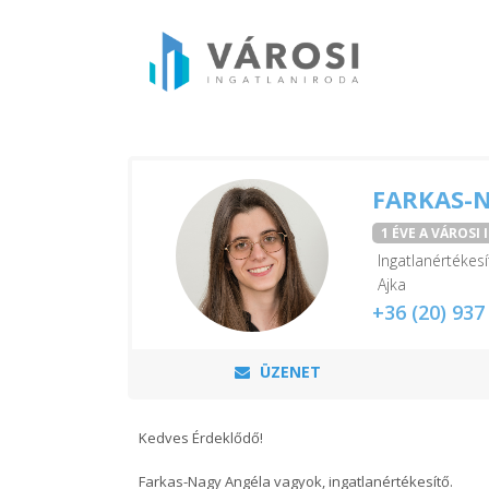
FARKAS-
1 ÉVE A VÁROSI
Ingatlanértékesí
Ajka
+36 (20) 937
ÜZENET
Kedves Érdeklődő!
Farkas-Nagy Angéla vagyok, ingatlanértékesítő.