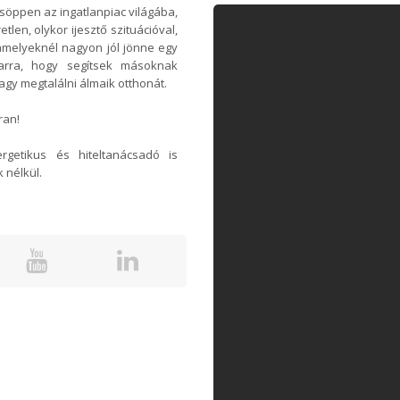
csöppen az ingatlanpiac világába,
len, olykor ijesztő szituációval,
amelyeknél nagyon jól jönne egy
 arra, hogy segítsek másoknak
agy megtalálni álmaik otthonát.
ran!
rgetikus és hiteltanácsadó is
 nélkül.