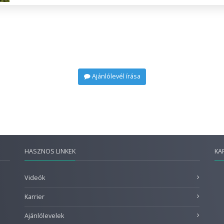
Ajánlólevél írása
HASZNOS LINKEK
KA
Videók
Karrier
Ajánlólevelek