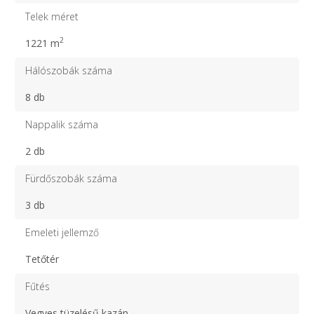
Telek méret
2
1221 m
Hálószobák száma
8 db
Nappalik száma
2 db
Fürdőszobák száma
3 db
Emeleti jellemző
Tetőtér
Fűtés
Vegyes tüzelésű kazán