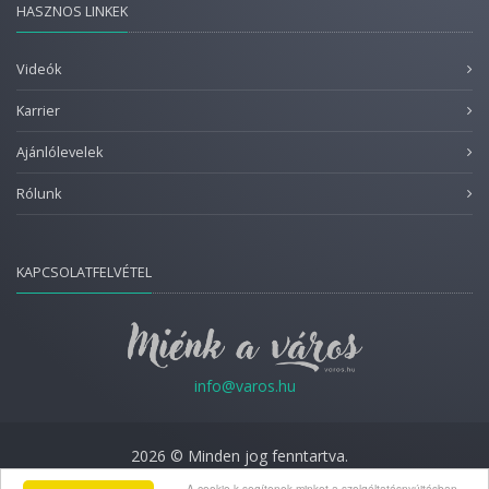
HASZNOS LINKEK
Videók
Karrier
Ajánlólevelek
Rólunk
KAPCSOLATFELVÉTEL
info@varos.hu
2026 © Minden jog fenntartva.
A cookie-k segítenek minket a szolgáltatásnyújtásban.