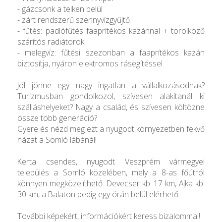
- gázcsonk a telken belül
- zárt rendszerű szennyvízgyűjtő
- fűtés: padlófűtés faaprítékos kazánnal + törölköző
szárítós radiátorok
- melegvíz: fűtési szezonban a faaprítékos kazán
biztosítja, nyáron elektromos rásegítéssel
Jól jönne egy nagy ingatlan a vállalkozásodnak?
Turizmusban gondolkozol, szívesen alakítanál ki
szálláshelyeket? Nagy a család, és szívesen költözne
össze több generáció?
Gyere és nézd meg ezt a nyugodt környezetben fekvő
házat a Somló lábánál!
Kerta csendes, nyugodt Veszprém vármegyei
település a Somló közelében, mely a 8-as főútról
könnyen megközelíthető. Devecser kb. 17 km, Ajka kb.
30 km, a Balaton pedig egy órán belül elérhető.
További képekért, információkért keress bizalommal!