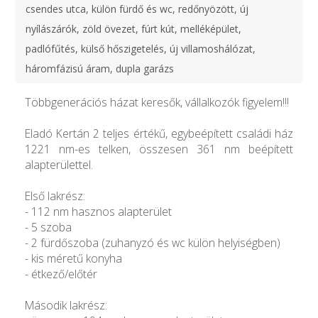
csendes utca, külön fürdő és wc, redőnyözött, új
nyílászárók, zöld övezet, fúrt kút, melléképület,
padlófűtés, külső hőszigetelés, új villamoshálózat,
háromfázisú áram, dupla garázs
Többgenerációs házat keresők, vállalkozók figyelem!!!
Eladó Kertán 2 teljes értékű, egybeépített családi ház
1221 nm-es telken, összesen 361 nm beépített
alapterülettel.
Első lakrész:
- 112 nm hasznos alapterület
- 5 szoba
- 2 fürdőszoba (zuhanyzó és wc külön helyiségben)
- kis méretű konyha
- étkező/előtér
Második lakrész: