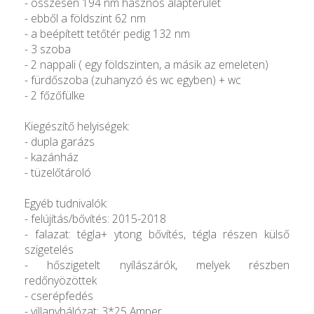
- összesen 194 nm hasznos alapterület
- ebből a földszint 62 nm
- a beépített tetőtér pedig 132 nm
- 3 szoba
- 2 nappali ( egy földszinten, a másik az emeleten)
- fürdőszoba (zuhanyzó és wc egyben) + wc
- 2 főzőfülke
Kiegészítő helyiségek:
- dupla garázs
- kazánház
- tüzelőtároló
Egyéb tudnivalók:
- felújítás/bővítés: 2015-2018
- falazat: tégla+ ytong bővítés, tégla részen külső
szigetelés
- hőszigetelt nyílászárók, melyek részben
redőnyözöttek
- cserépfedés
- villanyhálózat: 3*25 Amper