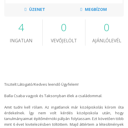
ÜZENET
MEGBÍZOM
4
0
0
INGATLAN
VEVŐJELÖLT
AJÁNLÓLEVÉL
Tisztelt Látogató/Kedves leendő Ügyfelem!
Balla Csaba vagyok és Taksonyban élek a családommal.
Amit tudni kell rólam. Az ingatlanok már középiskolás kórom óta
érdekelnek. Így nem volt kérdés középiskola után, hogy
tanulmányaimat építőmérnöki pályán folytassam. Ezt követően több
mint 6 évet kivitelezésben töltöttem. Majd áttértem a létesítmények