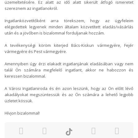
üzemeltetésére. Ez alatt az idő alatt sikerült átfogó ismeretet
szereznem az ingatlanokról.
Ingatlanközvetítőként arra törekszem, hogy az ügyfeleim
elégedettek legyenek minden általam közvetített eladás/vásárlás
után és a jövőben is bizalommal forduljanak hozzám.
A tevékenységi köröm kiterjed Bács-Kiskun vármegyére, Fejér
vármegyére és Pest vármegyére.
Amennyiben úgy érzi elakadt ingatlanjának eladásában vagy nem
talál Ön számára megfelelő ingatlant, akkor ne habozzon és
keressen bizalommal.
A Városi Ingatlaniroda és én azon leszünk, hogy az Ön előtt lévő
akadályokat megszüntessük és az Ön számára a lehető legjobb
üzletet kössük.
Hívjon bizalommal!