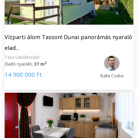
Vízparti álom Tasson! Dunai panorámás nyaraló
elad...
Tass Üdülőterület
2
Eladó nyaraló,
37 m
14 900 000 Ft
Balla Csaba