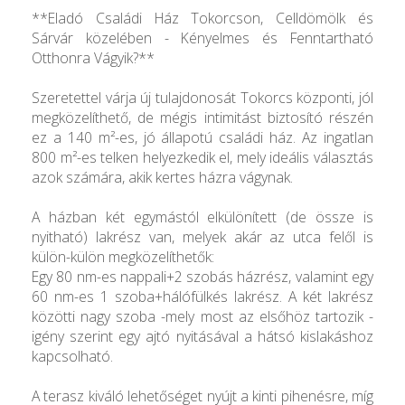
**Eladó Családi Ház Tokorcson, Celldömölk és
Sárvár közelében - Kényelmes és Fenntartható
Otthonra Vágyik?**
Szeretettel várja új tulajdonosát Tokorcs központi, jól
megközelíthető, de mégis intimitást biztosító részén
ez a 140 m²-es, jó állapotú családi ház. Az ingatlan
800 m²-es telken helyezkedik el, mely ideális választás
azok számára, akik kertes házra vágynak.
A házban két egymástól elkülönített (de össze is
nyitható) lakrész van, melyek akár az utca felől is
külön-külön megközelíthetők:
Egy 80 nm-es nappali+2 szobás házrész, valamint egy
60 nm-es 1 szoba+hálófülkés lakrész. A két lakrész
közötti nagy szoba -mely most az elsőhöz tartozik -
igény szerint egy ajtó nyitásával a hátsó kislakáshoz
kapcsolható.
A terasz kiváló lehetőséget nyújt a kinti pihenésre, míg