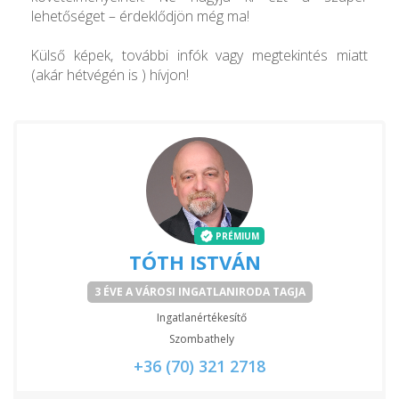
lehetőséget – érdeklődjön még ma!
Külső képek, további infók vagy megtekintés miatt
(akár hétvégén is ) hívjon!
PRÉMIUM
TÓTH ISTVÁN
3 ÉVE A VÁROSI INGATLANIRODA TAGJA
Ingatlanértékesítő
Szombathely
+36 (70) 321 2718