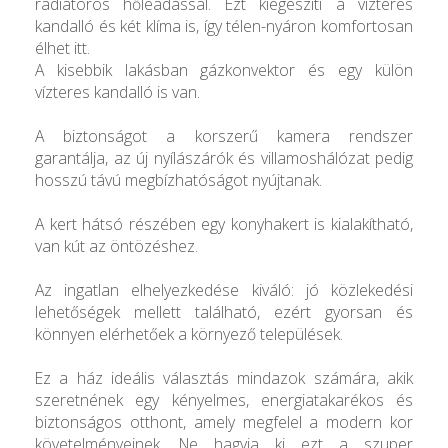
radiátoros hőleadással. Ezt kiegészíti a vízteres
kandalló és két klíma is, így télen-nyáron komfortosan
élhet itt.
A kisebbik lakásban gázkonvektor és egy külön
vízteres kandalló is van.
A biztonságot a korszerű kamera rendszer
garantálja, az új nyílászárók és villamoshálózat pedig
hosszú távú megbízhatóságot nyújtanak.
A kert hátsó részében egy konyhakert is kialakítható,
van kút az öntözéshez.
Az ingatlan elhelyezkedése kiváló: jó közlekedési
lehetőségek mellett található, ezért gyorsan és
könnyen elérhetőek a környező települések.
Ez a ház ideális választás mindazok számára, akik
szeretnének egy kényelmes, energiatakarékos és
biztonságos otthont, amely megfelel a modern kor
követelményeinek. Ne hagyja ki ezt a szuper