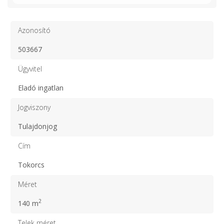
Azonosító
503667
Ügyvitel
Eladó ingatlan
Jogviszony
Tulajdonjog
Cím
Tokorcs
Méret
2
140 m
Telek méret