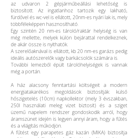
az udvaron 2 gépjárműbeállási lehetőség is
biztosított. Az ingatlanhoz tartozik egy lakható,
fürdővel és wc-vel is ellátott, 20nm-es nyári lak is, mely
többféleképpen hasznosítható.
Egy szintén 20 nm-es tároló/raktár helyiség is van
még mellette, melyek külön bejárattal rendelkeznek,
de akár össze is nyithatók.
A szerelőaknával is ellátott, kb 20 nm-es garázs pedig
ideális autószerelők vagy barkácsolók számára is.
További lemezből épült tárolóhelyiségek is vannak
még a portán.
A ház alacsony fenntartási költségeit a modern
energiatakarékos megoldások biztosítják: külső
hőszigetelés (10cm) napkollektor (mely 3 évszakban,
250l használati meleg vizet biztosít) és a sziget
üzemű napelem rendszer gondoskodik arról, hogy
áramszünet idején is legyen annyi áram, hogy a fűtés
és a világítás működjön.
A fűtést egy parapetes gáz kazán (MIKA) biztosítja