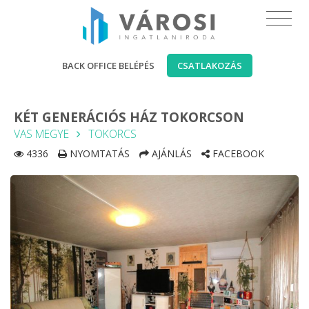
BACK OFFICE BELÉPÉS
CSATLAKOZÁS
KÉT GENERÁCIÓS HÁZ TOKORCSON
VAS MEGYE
TOKORCS
4336
NYOMTATÁS
AJÁNLÁS
FACEBOOK