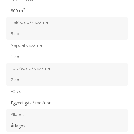
2
800 m
Hálószobák száma
3 db
Nappalik száma
1 db
Fürdőszobák száma
2 db
Fűtés
Egyedi gáz / radiátor
Állapot
Átlagos