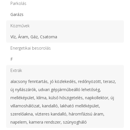
Parkolás
Garázs
Közművek
Víz, Áram, Gáz, Csatorna
Energetikai besorolás
F
Extrák
alacsony fenntartás, jó közlekedés, redőnyözött, terasz,
új nyílászárók, udvari gépjárműbeálló lehetőség,
melléképület, klíma, külső hőszigetelés, napkollektor, új
villamoshálózat, kandalló, lakható melléképület,
szerelőakna, vízteres kandalló, háromfázisú áram,
napelem, kamera rendszer, szúnyogháló