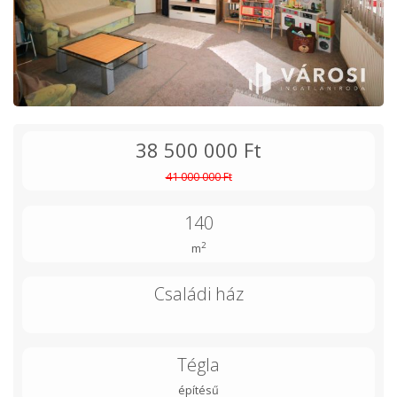
38 500 000 Ft
41 000 000 Ft
140
2
m
Családi ház
Tégla
építésű