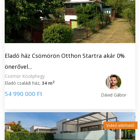
Eladó ház Csömörön Otthon Startra akár 0%
önerővel...
Csömör Középhegy
2
Eladó családi ház,
34 m
54 990 000 Ft
Dávid Gábor
Videó elérhető