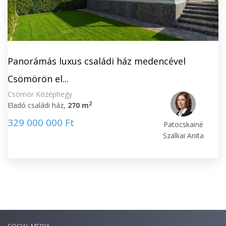
Panorámás luxus családi ház medencével
Csömörön el...
Csömör Középhegy
2
Eladó családi ház,
270 m
329 000 000 Ft
Patocskainé
Szalkai Anita