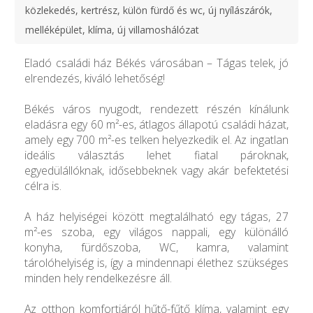
közlekedés, kertrész, külön fürdő és wc, új nyílászárók,
melléképület, klíma, új villamoshálózat
Eladó családi ház Békés városában – Tágas telek, jó
elrendezés, kiváló lehetőség!
Békés város nyugodt, rendezett részén kínálunk
eladásra egy 60 m²-es, átlagos állapotú családi házat,
amely egy 700 m²-es telken helyezkedik el. Az ingatlan
ideális választás lehet fiatal pároknak,
egyedülállóknak, idősebbeknek vagy akár befektetési
célra is.
A ház helyiségei között megtalálható egy tágas, 27
m²-es szoba, egy világos nappali, egy különálló
konyha, fürdőszoba, WC, kamra, valamint
tárolóhelyiség is, így a mindennapi élethez szükséges
minden hely rendelkezésre áll.
Az otthon komfortjáról hűtő-fűtő klíma, valamint egy