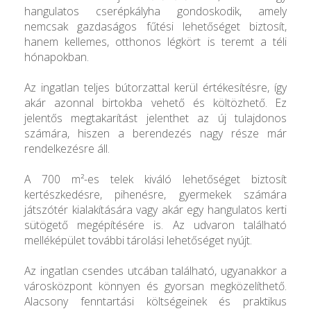
hangulatos cserépkályha gondoskodik, amely
nemcsak gazdaságos fűtési lehetőséget biztosít,
hanem kellemes, otthonos légkört is teremt a téli
hónapokban.
Az ingatlan teljes bútorzattal kerül értékesítésre, így
akár azonnal birtokba vehető és költözhető. Ez
jelentős megtakarítást jelenthet az új tulajdonos
számára, hiszen a berendezés nagy része már
rendelkezésre áll.
A 700 m²-es telek kiváló lehetőséget biztosít
kertészkedésre, pihenésre, gyermekek számára
játszótér kialakítására vagy akár egy hangulatos kerti
sütögető megépítésére is. Az udvaron található
melléképület további tárolási lehetőséget nyújt.
Az ingatlan csendes utcában található, ugyanakkor a
városközpont könnyen és gyorsan megközelíthető.
Alacsony fenntartási költségeinek és praktikus