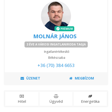
PRÉMIUM
MOLNÁR JÁNOS
3 ÉVE A VÁROSI INGATLANIRODA TAGJA
Ingatlanértékesítő
Békéscsaba
+36 (70) 384 6653
ÜZENET
MEGBÍZOM
Hitel
Ügyvéd
Energetika