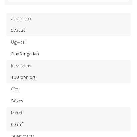
Azonosító
573320
Ügyvitel
Eladó ingatlan
Jogviszony
Tulajdonjog
Cím
Békés
Méret
2
60 m
Telek méret