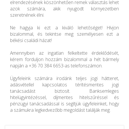
elrendezésének köszönhetően remek választás lehet
azok számára, akik nyugodt környezetben
szeretnének élni.
Ne hagyja ki ezt a kiváló lehetőséget! Hívjon
bizalommal, és tekintse meg személyesen ezt a
békési családi házat!
Amennyiben az ingatlan felkeltette érdeklődését,
kérem forduljon hozzám bizalommal a hét bármely
napján a +36 70 384 6653-as telefonszámon.
Ügyfeleink számára irodánk teljes jogi hátteret,
adásvétellel kapcsolatos térítésmentes jogi
tanácsadást biztosít. Banksemleges
hitelügyintézéssel, díjmentes hitelszűréssel és
pénzügyi tanácsadással is segítjük ügyfeleinket, hogy
a számukra legkedvezőbb megoldást találják meg.