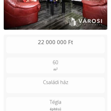
22 000 000 Ft
60
2
m
Családi ház
Tégla
építésű