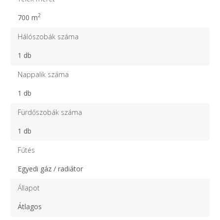
2
700 m
Hálószobák száma
1 db
Nappalik száma
1 db
Fürdőszobák száma
1 db
Fűtés
Egyedi gáz / radiátor
Állapot
Átlagos