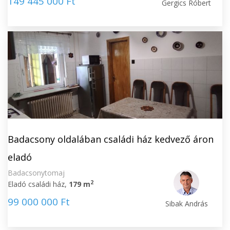
149 445 000 Ft
Gergics Róbert
Badacsony oldalában családi ház kedvező áron
eladó
Badacsonytomaj
2
Eladó családi ház,
179 m
99 000 000 Ft
Sibak András