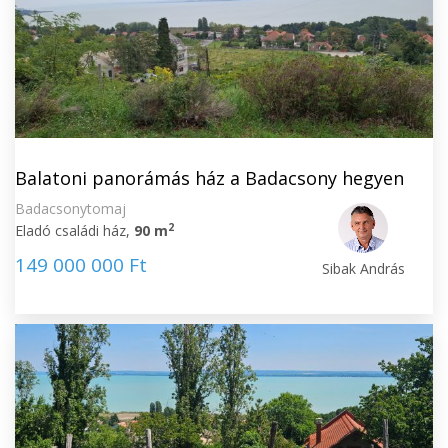
Balatoni panorámás ház a Badacsony hegyen
Badacsonytomaj
2
Eladó családi ház,
90 m
149 000 000 Ft
Sibak András