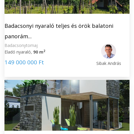
Badacsonyi nyaraló teljes és örök balatoni
panorám...
Badacsonytomaj
2
Eladó nyaraló,
90 m
149 000 000 Ft
Sibak András