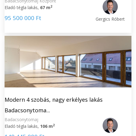
Badacsonytomaj Központ
2
Eladó tégla lakás,
67 m
95 500 000 Ft
Gergics Róbert
Modern 4 szobás, nagy erkélyes lakás
Badacsonytoma...
Badacsonytomaj
2
Eladó tégla lakás,
106 m