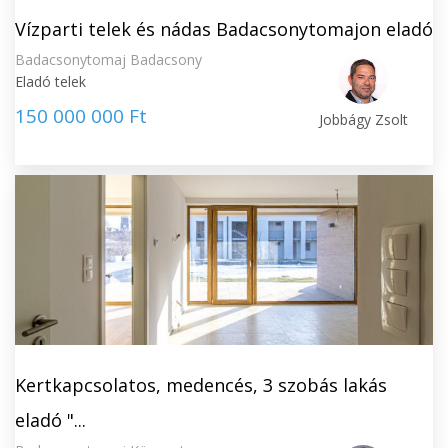
Vízparti telek és nádas Badacsonytomajon eladó
Badacsonytomaj Badacsony
Eladó telek
150 000 000 Ft
Jobbágy Zsolt
Kertkapcsolatos, medencés, 3 szobás lakás
eladó "...