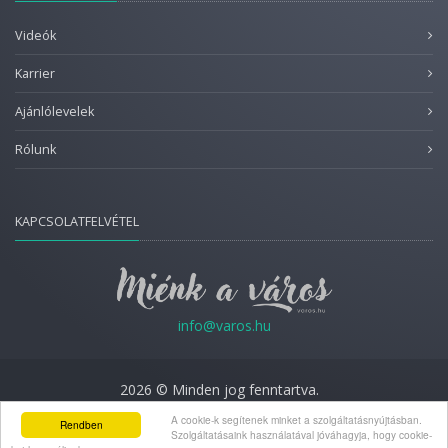
Videók
Karrier
Ajánlólevelek
Rólunk
KAPCSOLATFELVÉTEL
info@varos.hu
2026 © Minden jog fenntartva.
Adatkezelési nyilatkozat
A cookie-k segítenek minket a szolgáltatásnyújtásban.
Rendben
Szolgáltatásaink használatával jóváhagyja, hogy cookie-