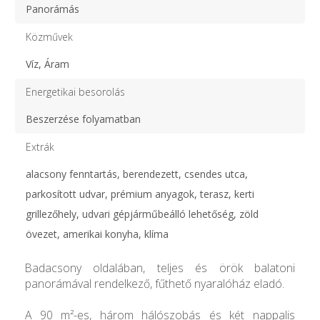
Panorámás
Közművek
Víz, Áram
Energetikai besorolás
Beszerzése folyamatban
Extrák
alacsony fenntartás, berendezett, csendes utca,
parkosított udvar, prémium anyagok, terasz, kerti
grillezőhely, udvari gépjárműbeálló lehetőség, zöld
övezet, amerikai konyha, klíma
Badacsony oldalában, teljes és örök balatoni
panorámával rendelkező, fűthető nyaralóház eladó.
A 90 m²-es, három hálószobás és két nappalis