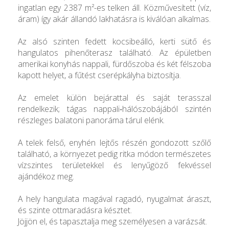
ingatlan egy 2387 m²-es telken áll. Közművesített (víz,
áram) így akár állandó lakhatásra is kiválóan alkalmas.
Az alsó szinten fedett kocsibeálló, kerti sütő és
hangulatos pihenőterasz található. Az épületben
amerikai konyhás nappali, fürdőszoba és két félszoba
kapott helyet, a fűtést cserépkályha biztosítja.
Az emelet külön bejárattal és saját terasszal
rendelkezik; tágas nappali‑hálószobájából szintén
részleges balatoni panoráma tárul elénk.
A telek felső, enyhén lejtős részén gondozott szőlő
található, a környezet pedig ritka módon természetes
vízszintes területekkel és lenyűgöző fekvéssel
ajándékoz meg.
A hely hangulata magával ragadó, nyugalmat áraszt,
és szinte ottmaradásra késztet.
Jöjjön el, és tapasztalja meg személyesen a varázsát.