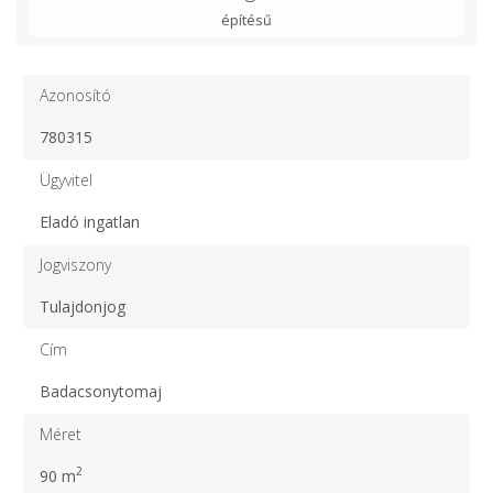
építésű
Azonosító
780315
Ügyvitel
Eladó ingatlan
Jogviszony
Tulajdonjog
Cím
Badacsonytomaj
Méret
2
90 m