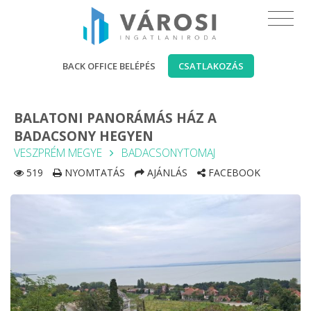
BACK OFFICE BELÉPÉS
CSATLAKOZÁS
BALATONI PANORÁMÁS HÁZ A
BADACSONY HEGYEN
VESZPRÉM MEGYE
BADACSONYTOMAJ
519
NYOMTATÁS
AJÁNLÁS
FACEBOOK