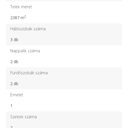
Telek méret
2
2387 m
Hálószobák száma
3 db
Nappalik száma
2 db
Fürdőszobák száma
2 db
Emelet
1
Szintek száma
2