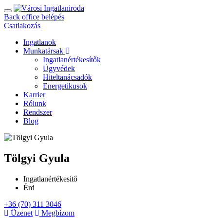
Back office belépés
Csatlakozás
Ingatlanok
Munkatársak
Ingatlanértékesítők
Ügyvédek
Hiteltanácsadók
Energetikusok
Karrier
Rólunk
Rendszer
Blog
Tölgyi Gyula
Ingatlanértékesítő
Érd
+36 (70) 311 3046
Üzenet
Megbízom