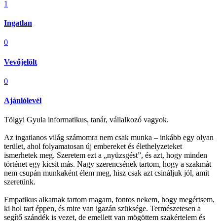
1
Ingatlan
0
Vevőjelölt
0
Ajánlólevél
Tölgyi Gyula informatikus, tanár, vállalkozó vagyok.
Az ingatlanos világ számomra nem csak munka – inkább egy olyan
terület, ahol folyamatosan új embereket és élethelyzeteket
ismerhetek meg. Szeretem ezt a „nyüzsgést”, és azt, hogy minden
történet egy kicsit más. Nagy szerencsének tartom, hogy a szakmát
nem csupán munkaként élem meg, hisz csak azt csináljuk jól, amit
szeretünk.
Empatikus alkatnak tartom magam, fontos nekem, hogy megértsem,
ki hol tart éppen, és mire van igazán szüksége. Természetesen a
segítő szándék is vezet, de emellett van mögöttem szakértelem és