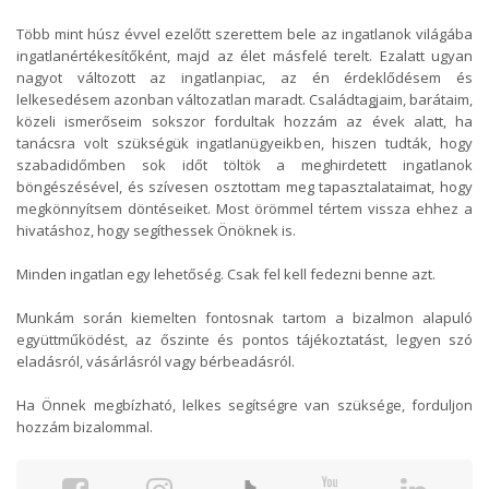
Több mint húsz évvel ezelőtt szerettem bele az ingatlanok világába
ingatlanértékesítőként, majd az élet másfelé terelt. Ezalatt ugyan
nagyot változott az ingatlanpiac, az én érdeklődésem és
lelkesedésem azonban változatlan maradt. Családtagjaim, barátaim,
közeli ismerőseim sokszor fordultak hozzám az évek alatt, ha
tanácsra volt szükségük ingatlanügyeikben, hiszen tudták, hogy
szabadidőmben sok időt töltök a meghirdetett ingatlanok
böngészésével, és szívesen osztottam meg tapasztalataimat, hogy
megkönnyítsem döntéseiket. Most örömmel tértem vissza ehhez a
hivatáshoz, hogy segíthessek Önöknek is.
Minden ingatlan egy lehetőség. Csak fel kell fedezni benne azt.
Munkám során kiemelten fontosnak tartom a bizalmon alapuló
együttműködést, az őszinte és pontos tájékoztatást, legyen szó
eladásról, vásárlásról vagy bérbeadásról.
Ha Önnek megbízható, lelkes segítségre van szüksége, forduljon
hozzám bizalommal.