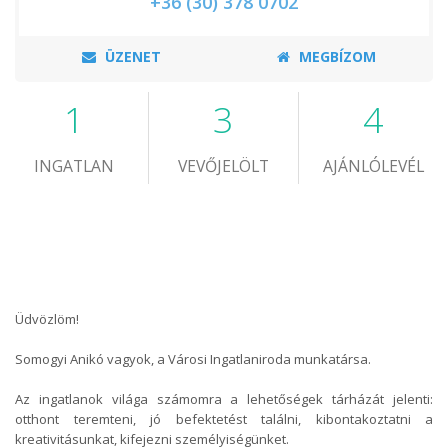
+36 (30) 378 0702
ÜZENET
MEGBÍZOM
1
3
4
INGATLAN
VEVŐJELÖLT
AJÁNLÓLEVÉL
Üdvözlöm!
Somogyi Anikó vagyok, a Városi Ingatlaniroda munkatársa.
Az ingatlanok világa számomra a lehetőségek tárházát jelenti:
otthont teremteni, jó befektetést találni, kibontakoztatni a
kreativitásunkat, kifejezni személyiségünket.