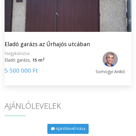
Eladó garázs az Űrhajós utcában
Nagykanizsa
2
Eladó garázs,
15 m
5 500 000 Ft
Somogyi Anikó
AJÁNLÓLEVELEK
Ajánlólevél írása