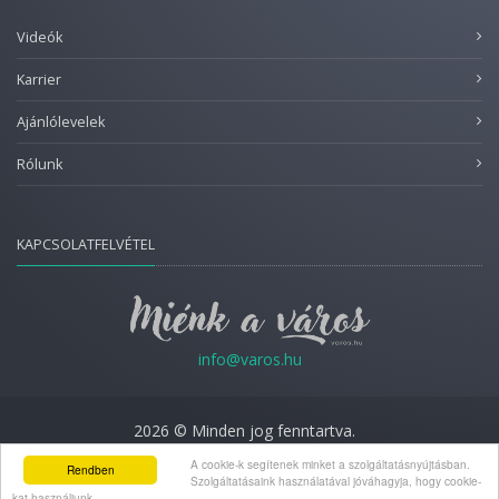
Videók
Karrier
Ajánlólevelek
Rólunk
KAPCSOLATFELVÉTEL
info@varos.hu
2026 © Minden jog fenntartva.
A cookie-k segítenek minket a szolgáltatásnyújtásban.
Adatkezelési nyilatkozat
Rendben
Szolgáltatásaink használatával jóváhagyja, hogy cookie-
kat használjunk.