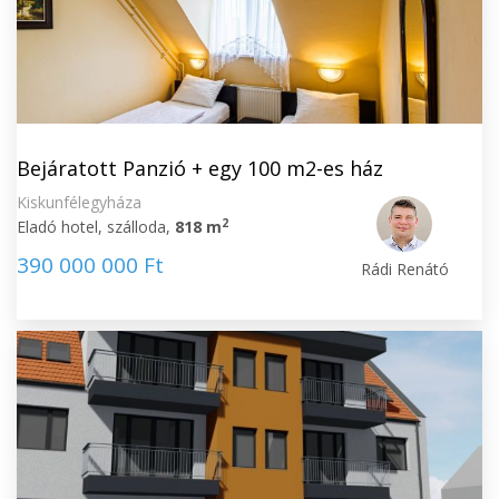
Bejáratott Panzió + egy 100 m2-es ház
Kiskunfélegyháza
2
Eladó hotel, szálloda,
818 m
390 000 000 Ft
Rádi Renátó