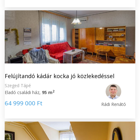
Felújítandó kádár kocka jó közlekedéssel
Szeged Tápé
2
Eladó családi ház,
95 m
64 999 000 Ft
Rádi Renátó