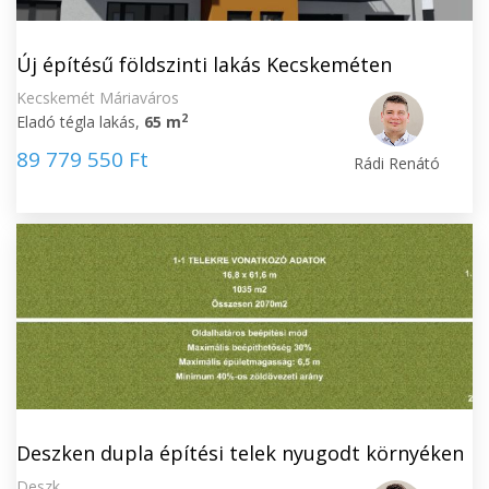
Új építésű földszinti lakás Kecskeméten
Kecskemét Máriaváros
2
Eladó tégla lakás,
65 m
89 779 550 Ft
Rádi Renátó
Deszken dupla építési telek nyugodt környéken
Deszk