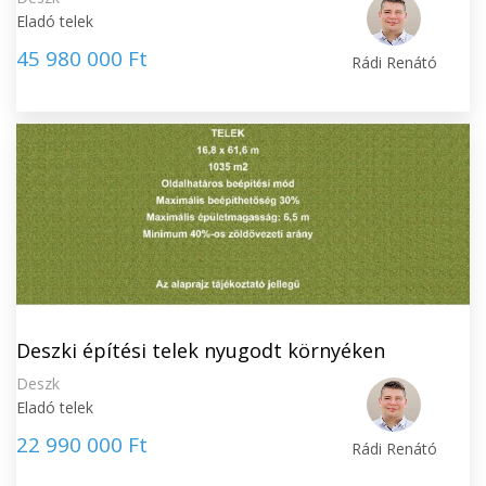
Eladó telek
45 980 000 Ft
Rádi Renátó
Deszki építési telek nyugodt környéken
Deszk
Eladó telek
22 990 000 Ft
Rádi Renátó