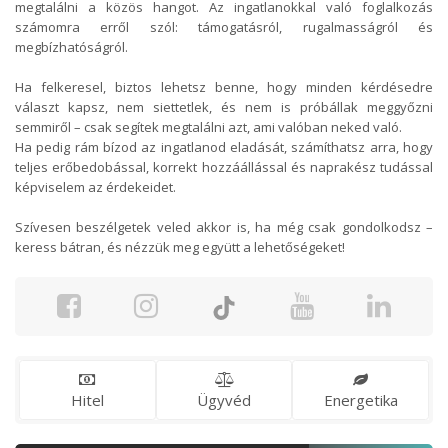
megtalálni a közös hangot. Az ingatlanokkal való foglalkozás
számomra erről szól: támogatásról, rugalmasságról és
megbízhatóságról.
Ha felkeresel, biztos lehetsz benne, hogy minden kérdésedre
választ kapsz, nem siettetlek, és nem is próbállak meggyőzni
semmiről – csak segítek megtalálni azt, ami valóban neked való.
Ha pedig rám bízod az ingatlanod eladását, számíthatsz arra, hogy
teljes erőbedobással, korrekt hozzáállással és naprakész tudással
képviselem az érdekeidet.
Szívesen beszélgetek veled akkor is, ha még csak gondolkodsz –
keress bátran, és nézzük meg együtt a lehetőségeket!
Hitel
Ügyvéd
Energetika