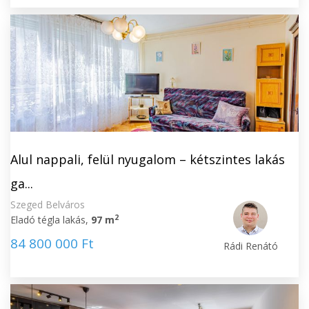
Alul nappali, felül nyugalom – kétszintes lakás
ga...
Szeged Belváros
2
Eladó tégla lakás,
97 m
84 800 000 Ft
Rádi Renátó