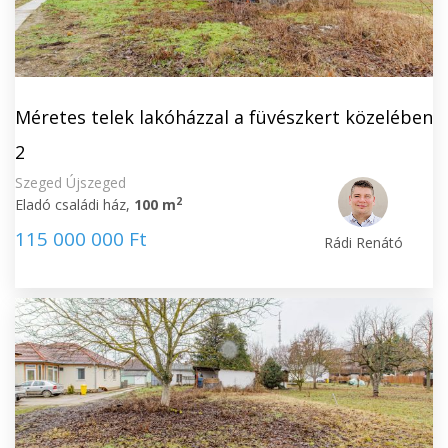
Méretes telek lakóházzal a füvészkert közelében
2
Szeged Újszeged
2
Eladó családi ház,
100 m
115 000 000 Ft
Rádi Renátó