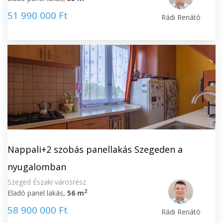
51 990 000 Ft
Rádi Renátó
Nappali+2 szobás panellakás Szegeden a
nyugalomban
Szeged Északi városrész
2
Eladó panel lakás,
56 m
58 900 000 Ft
Rádi Renátó