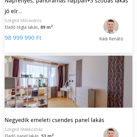
Napfényes, panorámás nappali+3 szobás lakás
jó elr...
Szeged Móraváros
2
Eladó tégla lakás,
89 m
98 999 990 Ft
Rádi Renátó
Negyedik emeleti csendes panel lakás
Szeged Makkosház
2
Eladó panel lakás,
53 m