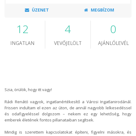
ÜZENET
MEGBÍZOM
12
4
0
INGATLAN
VEVŐJELÖLT
AJÁNLÓLEVÉL
Szia, örülök, hogy itt vagy!
Rádi Renátó vagyok, ingatlanértékesítő a Városi Ingatlanirodánál.
Frissen indultam el ezen az úton, de annál nagyobb lelkesedéssel
és odafigyeléssel dolgozom – nekem ez egy lehetőség, hogy
emberek életének fontos pillanataiban segítsek.
Mindig is szerettem kapcsolatokat építeni, figyelni másokra, és