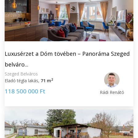
Luxusérzet a Dóm tövében – Panoráma Szeged
belváro...
Szeged Belváros
2
Eladó tégla lakás,
71 m
118 500 000 Ft
Rádi Renátó