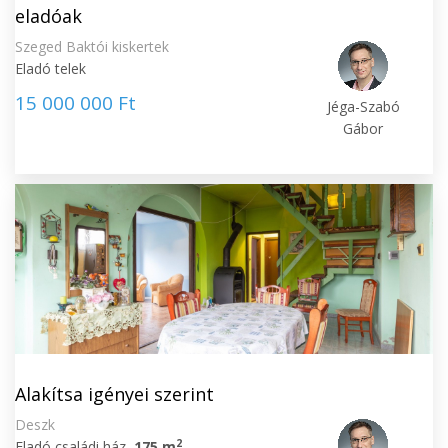
eladóak
Szeged Baktói kiskertek
Eladó telek
15 000 000 Ft
Jéga-Szabó
Gábor
Alakítsa igényei szerint
Deszk
2
Eladó családi ház,
175 m