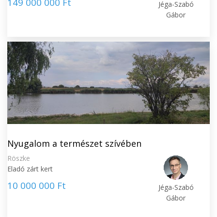
149 000 000 Ft
Jéga-Szabó
Gábor
Nyugalom a természet szívében
Röszke
Eladó zárt kert
10 000 000 Ft
Jéga-Szabó
Gábor