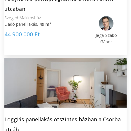
utcában
Szeged Makkosház
2
Eladó panel lakás,
49 m
44 900 000 Ft
Jéga-Szabó
Gábor
Loggiás panellakás ötszintes házban a Csorba
utcáb...