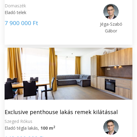
Domaszék
Eladó telek
7 900 000 Ft
Jéga-Szabó
Gábor
Exclusive penthouse lakás remek kilátással
Szeged Rókus
2
Eladó tégla lakás,
100 m