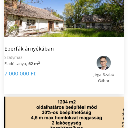
Eperfák árnyékában
Szatymaz
2
Eladó tanya,
62 m
7 000 000 Ft
Jéga-Szabó
Gábor