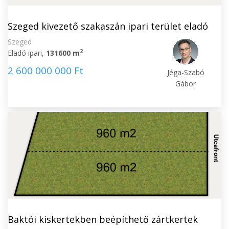
Szeged kivezető szakaszán ipari terület eladó
Szeged
2
Eladó ipari,
131600 m
2 600 000 000 Ft
Jéga-Szabó
Gábor
Baktói kiskertekben beépíthető zártkertek