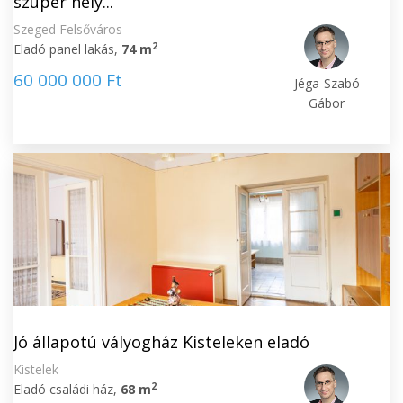
szuper hely...
Szeged Felsőváros
2
Eladó panel lakás,
74 m
60 000 000 Ft
Jéga-Szabó
Gábor
Jó állapotú vályogház Kisteleken eladó
Kistelek
2
Eladó családi ház,
68 m