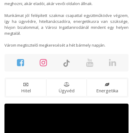
meghozni, akár eladói, akár vevői oldalon állnak.
Munkámat jól felépített szakmai csapattal együttműködve végzem,
így ha ügyvédre, hiteltanácsadóra, energetikusra van szüksége,
hívjon bizalommal, a Városi Ingatlanirodánál mindent egy helyen
megtalál.
Várom megtisztelő megkeresését a hét bármely napján.
Hitel
Ügyvéd
Energetika