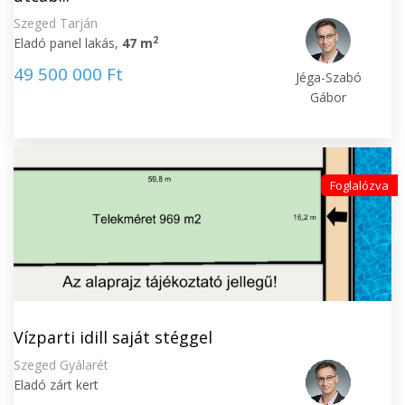
Szeged Tarján
2
Eladó panel lakás,
47 m
49 500 000 Ft
Jéga-Szabó
Gábor
Foglalózva
Vízparti idill saját stéggel
Szeged Gyálarét
Eladó zárt kert