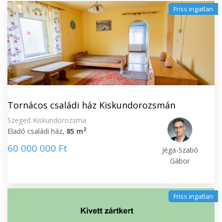
Friss ingatlan
Tornácos családi ház Kiskundorozsmán
Szeged Kiskundorozsma
2
Eladó családi ház,
85 m
60 000 000 Ft
Jéga-Szabó
Gábor
Friss ingatlan