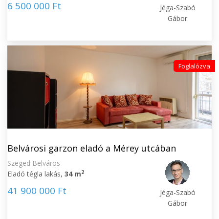
6 500 000 Ft
Jéga-Szabó
Gábor
Foglalózva
Belvárosi garzon eladó a Mérey utcában
Szeged Belváros
2
Eladó tégla lakás,
34 m
41 900 000 Ft
Jéga-Szabó
Gábor