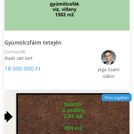
Gyümölcsfáim tetején
Domaszék
Eladó zárt kert
18 000 000 Ft
Jéga-Szabó
Gábor
Friss ingatlan