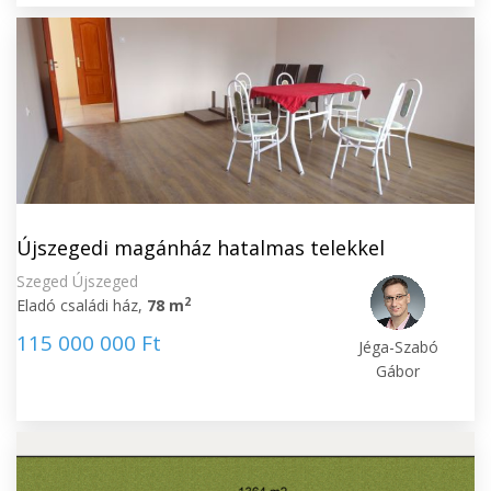
Újszegedi magánház hatalmas telekkel
Szeged Újszeged
2
Eladó családi ház,
78 m
115 000 000 Ft
Jéga-Szabó
Gábor