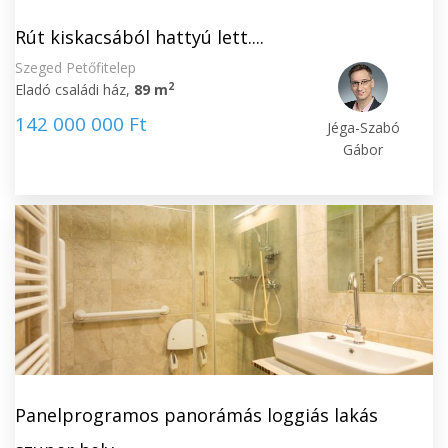
Rút kiskacsából hattyú lett....
Szeged Petőfitelep
2
Eladó családi ház,
89 m
142 000 000 Ft
Jéga-Szabó
Gábor
Panelprogramos panorámás loggiás lakás