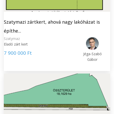
Szatymazi zártkert, ahová nagy lakóházat is
építhe...
Szatymaz
Eladó zárt kert
7 900 000 Ft
Jéga-Szabó
Gábor