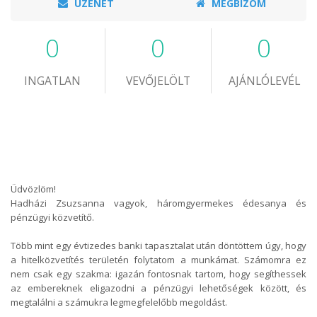
ÜZENET
MEGBÍZOM
0
0
0
INGATLAN
VEVŐJELÖLT
AJÁNLÓLEVÉL
Üdvözlöm!
Hadházi Zsuzsanna vagyok, háromgyermekes édesanya és
pénzügyi közvetítő.
Több mint egy évtizedes banki tapasztalat után döntöttem úgy, hogy
a hitelközvetítés területén folytatom a munkámat. Számomra ez
nem csak egy szakma: igazán fontosnak tartom, hogy segíthessek
az embereknek eligazodni a pénzügyi lehetőségek között, és
megtalálni a számukra legmegfelelőbb megoldást.