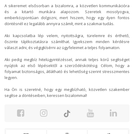
A sikeremet elsősorban a bizalomra, a közvetlen kommunikációra
és a kitartó munkára alapozom. Szeretek mosolyogva,
emberközpontúan dolgozni, mert hiszem, hogy egy ilyen fontos
döntésnél ez legalább annyira számít, mint a szakmai tudás.
Aki kapcsolatba lép velem, nyitottságra, türelemre és érthető,
őszinte tájékoztatásra számíthat. Igyekszem minden kérdésre
választ adni, és végigkísérni az ügyfeleimet a teljes folyamaton.
Aki pedig megbíz hitelügyintézéssel, annak teljes körű segítséget
nyújtok az első lépésektől a szerződéskötésig. Célom, hogy a
folyamat biztonságos, átlátható és lehetőség szerint stresszmentes
legyen.
Ha Ön is szeretné, hogy egy megbízható, közvetlen szakember
segítse a döntéseiben, keressen bizalommal!