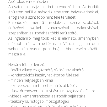
Alsórákos városrészben.
A csatolt alaprajz szerinti elrendezésben. Az irodák
épületen belül a második emeleten helyezkednek el,
elfoglalva a szint több mint fele területét.
Különböző méretű irodákkal, szerverszobával,
öltözővel, wc-kel, zuhanyzóval, teakonyhával,
szeparáltan az irodaház többi területétől.
Az ingatlanról még több kép is elérhető, amennyiben
máshol talál a hirdetésre, a Városi ingatlaniroda
weboldalán /varos pont hu/, a hirdetéseim között
megtalálja.
Néhány főbb jellemző:
- önálló villany és gázmérő, vízórához almérő
- kondenzációs kazán, radiátoros fűtéssel
- minden helyiségben klíma
- szerverszoba, internetes hálózat kiépítve
- riasztórendszer ablaknyitásra, mozgásra és füstre
- videós kamerarendszer az irodák bejáratára
- teakonyha, hűtőgép, mosogatógép
- 3 wc, zuhanyzó, piszoár és öltözőszekrények