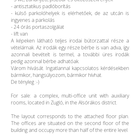
- antisztatikus padlóborítás
- külső parkolóhelyek is elérhetőek, de az utcán is
ingyenes a parkolás
- 24 órás portaszolgálat
- lift van
A képeken látható teljes irodai bútorzattal része a
vételárnak. Az irodák egy része bérbe is van adva, így
azonnali bevételt is termel, a további üres irodák
pedig azonnal bérbe adhatóak.
Várom hívását. Ingatlannal kapcsolatos kérdésekben
bármikor, hangsúlyozom, bármikor hívhat.
De tényleg :-)
For sale: a complex, multi-office unit with auxiliary
rooms, located in Zugló, in the Alsórákos district.
The layout corresponds to the attached floor plan.
The offices are situated on the second floor of the
building and occupy more than half of the entire level.