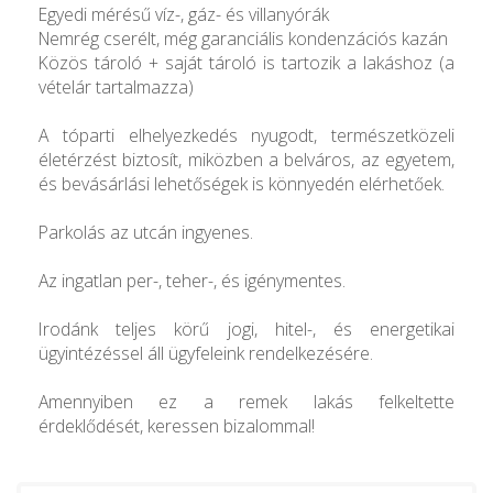
Egyedi mérésű víz-, gáz- és villanyórák
Nemrég cserélt, még garanciális kondenzációs kazán
Közös tároló + saját tároló is tartozik a lakáshoz (a
vételár tartalmazza)
A tóparti elhelyezkedés nyugodt, természetközeli
életérzést biztosít, miközben a belváros, az egyetem,
és bevásárlási lehetőségek is könnyedén elérhetőek.
Parkolás az utcán ingyenes.
Az ingatlan per-, teher-, és igénymentes.
Irodánk teljes körű jogi, hitel-, és energetikai
ügyintézéssel áll ügyfeleink rendelkezésére.
Amennyiben ez a remek lakás felkeltette
érdeklődését, keressen bizalommal!