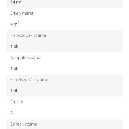
2
54 m
Erkély méret
2
4 m
Hálószobák száma
1 db
Nappalik száma
1 db
Fürdőszobák száma
1 db
Emelet
2
Szintek száma