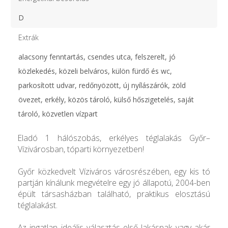
D
Extrák
alacsony fenntartás, csendes utca, felszerelt, jó
közlekedés, közeli belváros, külön fürdő és wc,
parkosított udvar, redőnyözött, új nyílászárók, zöld
övezet, erkély, közös tároló, külső hőszigetelés, saját
tároló, közvetlen vízpart
Eladó 1 hálószobás, erkélyes téglalakás Győr–
Vízivárosban, tóparti környezetben!
Győr közkedvelt Víziváros városrészében, egy kis tó
partján kínálunk megvételre egy jó állapotú, 2004-ben
épült társasházban található, praktikus elosztású
téglalakást.
Az ingatlan ideális választás első lakásnak vagy akár