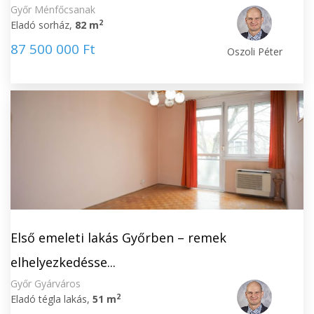
Győr Ménfőcsanak
2
Eladó sorház,
82 m
87 500 000 Ft
Oszoli Péter
Első emeleti lakás Győrben – remek
elhelyezkedésse...
Győr Gyárváros
2
Eladó tégla lakás,
51 m