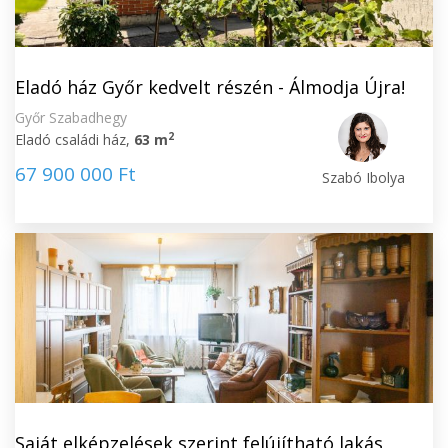
Eladó ház Győr kedvelt részén - Álmodja Újra!
Győr Szabadhegy
2
Eladó családi ház,
63 m
67 900 000 Ft
Szabó Ibolya
Saját elképzelések szerint felújítható lakás