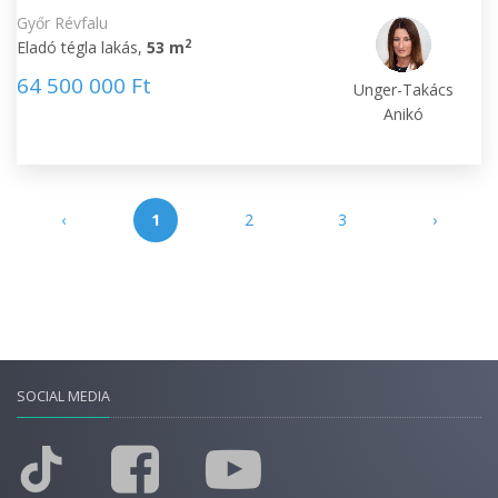
Győr Révfalu
2
Eladó tégla lakás,
53 m
64 500 000 Ft
Unger-Takács
Anikó
‹
1
2
3
›
SOCIAL MEDIA