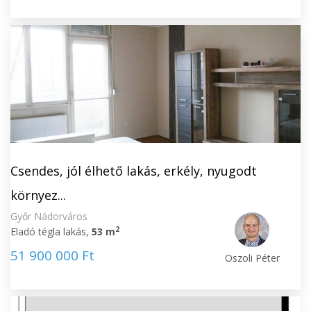
Csendes, jól élhető lakás, erkély, nyugodt
környez...
Győr Nádorváros
2
Eladó tégla lakás,
53 m
51 900 000 Ft
Oszoli Péter