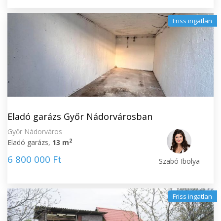
Friss ingatlan
Eladó garázs Győr Nádorvárosban
Győr Nádorváros
2
Eladó garázs,
13 m
6 800 000 Ft
Szabó Ibolya
Friss ingatlan