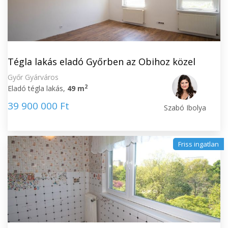
Tégla lakás eladó Győrben az Obihoz közel
Győr Gyárváros
2
Eladó tégla lakás,
49 m
39 900 000 Ft
Szabó Ibolya
Friss ingatlan