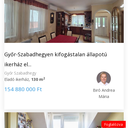
Győr-Szabadhegyen kifogástalan állapotú
ikerház el...
Győr Szabadhegy
2
Eladó ikerház,
130 m
154 880 000 Ft
Biró Andrea
Mária
Foglalózva