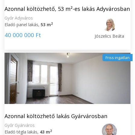
Azonnal költözhető, 53 m²-es lakás Adyvárosban
Győr Adyváros
2
Eladó panel lakás,
53 m
40 000 000 Ft
Jószelics Beáta
Friss ingatlan
Azonnal költözhető lakás Gyárvárosban
Győr Gyárváros
2
Eladó tégla lakás,
43 m