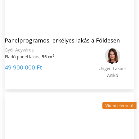
Panelprogramos, erkélyes lakás a Földesen
Győr Adyváros
2
Eladó panel lakás,
55 m
49 900 000 Ft
Unger-Takács
Anikó
Videó elérhető