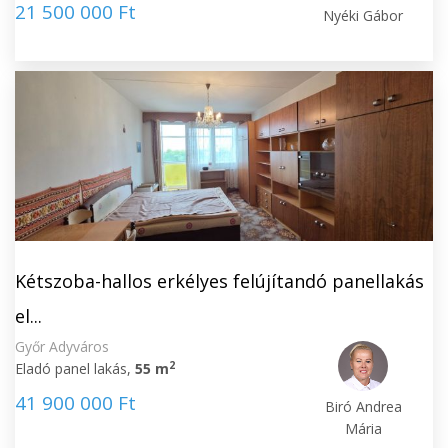
21 500 000 Ft
Nyéki Gábor
Kétszoba-hallos erkélyes felújítandó panellakás
el...
Győr Adyváros
2
Eladó panel lakás,
55 m
41 900 000 Ft
Biró Andrea
Mária