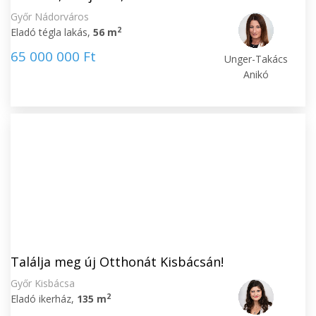
Győr Nádorváros
2
Eladó tégla lakás,
56 m
65 000 000 Ft
Unger-Takács
Anikó
Találja meg új Otthonát Kisbácsán!
Győr Kisbácsa
2
Eladó ikerház,
135 m