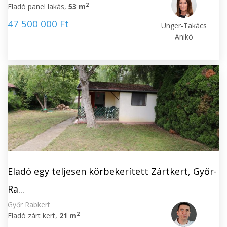
2
Eladó panel lakás,
53 m
47 500 000 Ft
Unger-Takács
Anikó
Eladó egy teljesen körbekerített Zártkert, Győr-
Ra...
Győr Rabkert
2
Eladó zárt kert,
21 m