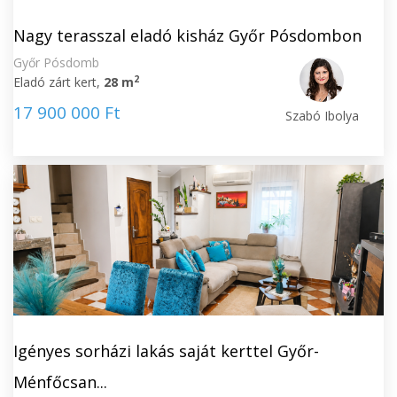
Nagy terasszal eladó kisház Győr Pósdombon
Győr Pósdomb
2
Eladó zárt kert,
28 m
17 900 000 Ft
Szabó Ibolya
Igényes sorházi lakás saját kerttel Győr-
Ménfőcsan...