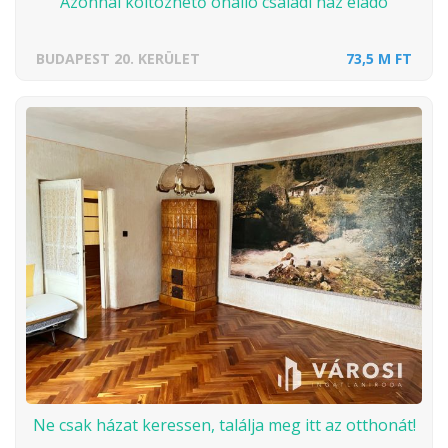
Azonnal költözhető önálló családi ház eladó
BUDAPEST 20. KERÜLET
73,5 M FT
Ne csak házat keressen, találja meg itt az otthonát!