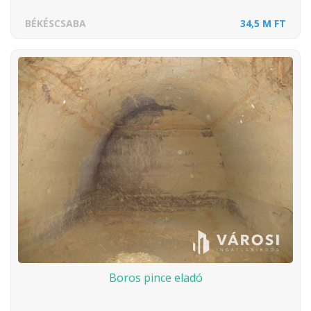
BÉKÉSCSABA
34,5 M FT
Boros pince eladó