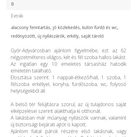
B
Extrák
alacsony fenntartás, jó közlekedés, külön fürdő és wc,
redőnyözött, új nyílászárók, erkély, saját tároló
Győr-Adyvárosban ajánlom figyelmébe, ezt az 62
négyzetméteres világos, két és fél szoba hallos lakást.
Az ingatlan egy 10 emeletes társasház hatodik
emeletén található.
Elosztása szerint: 1 nappali-étkező/hall, 1 szoba, 1
félszoba erkéllyel, konyha, fürdőszoba, wc, folyosó
helyiségekből áll.
A belső tér felújításra szorul, az új tulajdonos saját
elképzelései szerint alakíthatja ki otthonát.
A lakásban már műanyag nyílászók vannak, valamint
új biztonsági bejárati ajtót is kapott.
Ajánlom fiatal párok részére első lakásnak, vagy