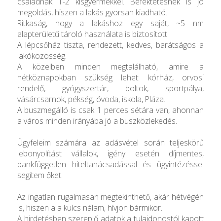
családnak 1-2 kisgyermekkel. Befektetésnek is jó
megoldás, hiszen a lakás gyorsan kiadható.
Ritkaság, hogy a lakáshoz egy saját, ~5 nm
alapterületű tároló használata is biztosított.
A lépcsőház tiszta, rendezett, kedves, barátságos a
lakóközösség.
A közelben minden megtalálható, amire a
hétköznapokban szükség lehet: kórház, orvosi
rendelő, gyógyszertár, boltok, sportpálya,
vásárcsarnok, pékség, óvoda, iskola, Pláza.
A buszmegálló is csak 1 perces sétára van, ahonnan
a város minden irányába jó a buszközlekedés.
Ügyfeleim számára az adásvétel során teljeskörű
lebonyolítást vállalok, igény esetén díjmentes,
bankfüggetlen hiteltanácsadással és ügyintézéssel
segítem őket.
Az ingatlan rugalmasan megtekinthető, akár hétvégén
is, hiszen a a kulcs nálam, hívjon bármikor.
A hirdetésben szereplő adatok a tulajdonostól kapott