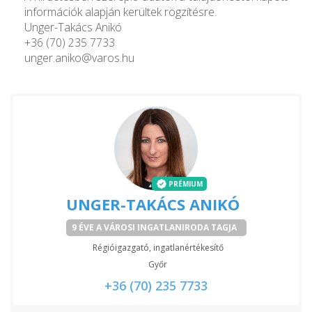
információk alapján kerültek rögzítésre.
Unger-Takács Anikó
+36 (70) 235 7733
unger.aniko@varos.hu
PRÉMIUM
UNGER-TAKÁCS ANIKÓ
9 ÉVE A VÁROSI INGATLANIRODA TAGJA
Régióigazgató, ingatlanértékesítő
Győr
+36 (70) 235 7733