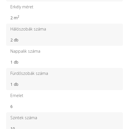
Erkély méret
2
2 m
Hálószobák száma
2 db
Nappalik száma
1 db
Fürdőszobák száma
1 db
Emelet
6
Szintek száma
10