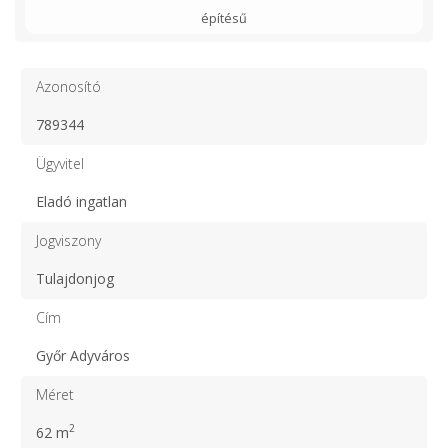
építésű
Azonosító
789344
Ügyvitel
Eladó ingatlan
Jogviszony
Tulajdonjog
Cím
Győr Adyváros
Méret
2
62 m