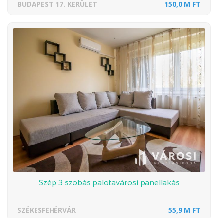
BUDAPEST 17. KERÜLET
150,0 M FT
Szép 3 szobás palotavárosi panellakás
SZÉKESFEHÉRVÁR
55,9 M FT