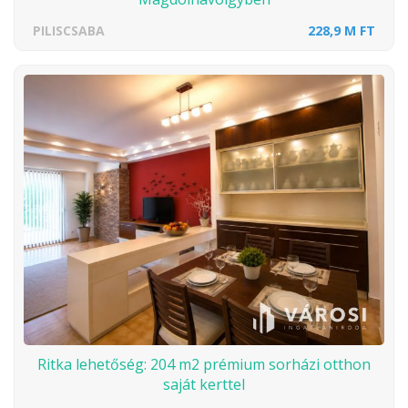
PILISCSABA
228,9 M FT
Ritka lehetőség: 204 m2 prémium sorházi otthon
saját kerttel