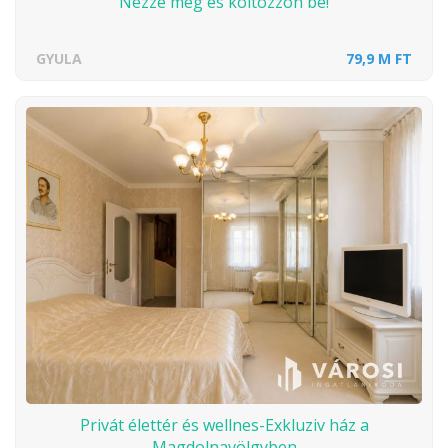
Nézze meg és költözzön be!
GYULA
79,9 M FT
Privát élettér és wellnes-Exkluziv ház a
Magdolnavölgyben