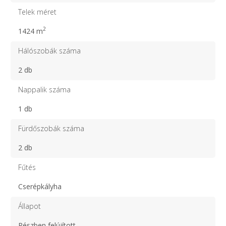
Telek méret
2
1424 m
Hálószobák száma
2 db
Nappalik száma
1 db
Fürdőszobák száma
2 db
Fűtés
Cserépkályha
Állapot
Részben felújított