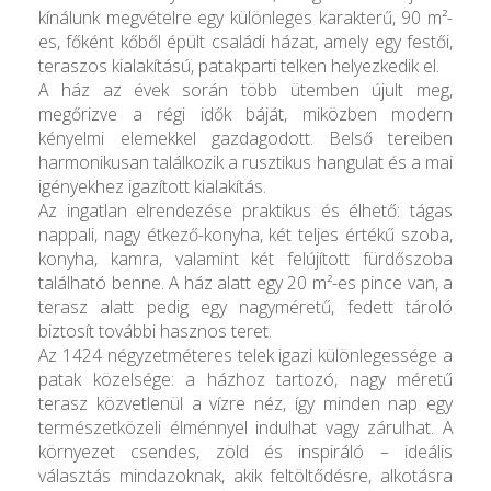
kínálunk megvételre egy különleges karakterű, 90 m²-
es, főként kőből épült családi házat, amely egy festői,
teraszos kialakítású, patakparti telken helyezkedik el.
A ház az évek során több ütemben újult meg,
megőrizve a régi idők báját, miközben modern
kényelmi elemekkel gazdagodott. Belső tereiben
harmonikusan találkozik a rusztikus hangulat és a mai
igényekhez igazított kialakítás.
Az ingatlan elrendezése praktikus és élhető: tágas
nappali, nagy étkező-konyha, két teljes értékű szoba,
konyha, kamra, valamint két felújított fürdőszoba
található benne. A ház alatt egy 20 m²-es pince van, a
terasz alatt pedig egy nagyméretű, fedett tároló
biztosít további hasznos teret.
Az 1424 négyzetméteres telek igazi különlegessége a
patak közelsége: a házhoz tartozó, nagy méretű
terasz közvetlenül a vízre néz, így minden nap egy
természetközeli élménnyel indulhat vagy zárulhat. A
környezet csendes, zöld és inspiráló – ideális
választás mindazoknak, akik feltöltődésre, alkotásra