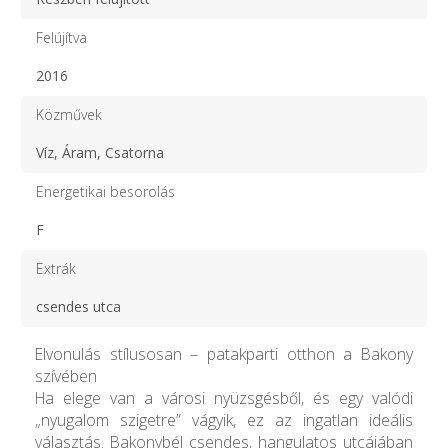
Felújítva
2016
Közművek
Víz, Áram, Csatorna
Energetikai besorolás
F
Extrák
csendes utca
Elvonulás stílusosan – patakparti otthon a Bakony
szívében
Ha elege van a városi nyüzsgésből, és egy valódi
„nyugalom szigetre” vágyik, ez az ingatlan ideális
választás. Bakonybél csendes, hangulatos utcájában