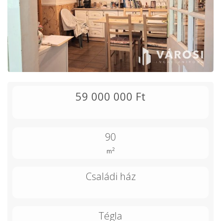
59 000 000 Ft
90
2
m
Családi ház
Tégla