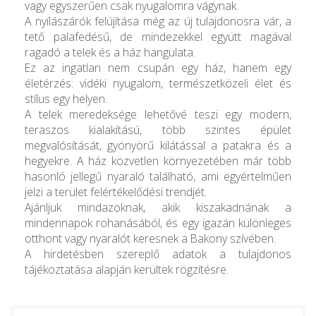
vagy egyszerűen csak nyugalomra vágynak.
A nyílászárók felújítása még az új tulajdonosra vár, a
tető palafedésű, de mindezekkel együtt magával
ragadó a telek és a ház hangulata.
Ez az ingatlan nem csupán egy ház, hanem egy
életérzés: vidéki nyugalom, természetközeli élet és
stílus egy helyen.
A telek meredeksége lehetővé teszi egy modern,
teraszos kialakítású, több szintes épület
megvalósítását, gyönyörű kilátással a patakra és a
hegyekre. A ház közvetlen környezetében már több
hasonló jellegű nyaraló található, ami egyértelműen
jelzi a terület felértékelődési trendjét.
Ajánljuk mindazoknak, akik kiszakadnának a
mindennapok rohanásából, és egy igazán különleges
otthont vagy nyaralót keresnek a Bakony szívében.
A hirdetésben szereplő adatok a tulajdonos
tájékoztatása alapján kerültek rögzítésre.