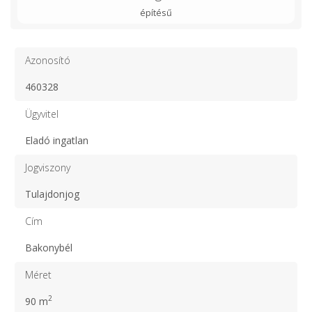
építésű
Azonosító
460328
Ügyvitel
Eladó ingatlan
Jogviszony
Tulajdonjog
Cím
Bakonybél
Méret
2
90 m