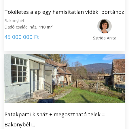
Tökéletes alap egy hamisítatlan vidéki portához
Bakonybél
2
Eladó családi ház,
110 m
45 000 000 Ft
Sztrida Anita
Patakparti kisház + megosztható telek =
Bakonybéli...