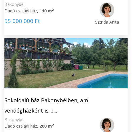
Bakonybél
2
Eladó családi ház,
110 m
55 000 000 Ft
Sztrida Anita
Sokoldalú ház Bakonybélben, ami
vendégházként is b...
Bakonybél
2
Eladó családi ház,
260 m