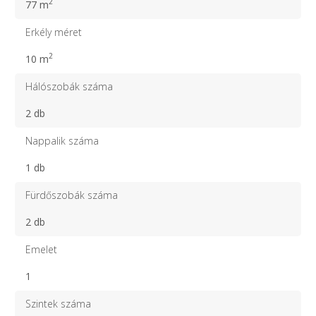
2
77 m
Erkély méret
2
10 m
Hálószobák száma
2 db
Nappalik száma
1 db
Fürdőszobák száma
2 db
Emelet
1
Szintek száma