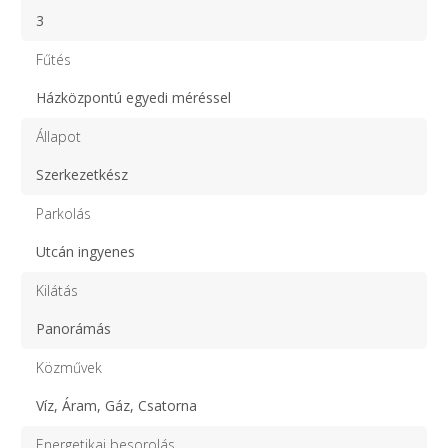
3
Fűtés
Házközpontú egyedi méréssel
Állapot
Szerkezetkész
Parkolás
Utcán ingyenes
Kilátás
Panorámás
Közművek
Víz, Áram, Gáz, Csatorna
Energetikai besorolás