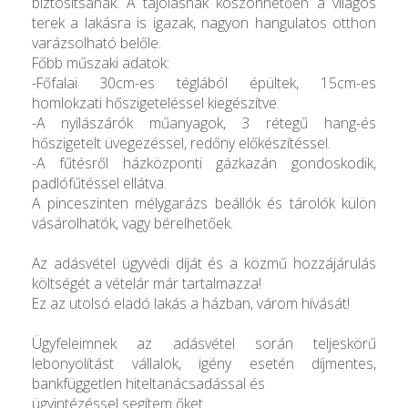
biztosítsanak. A tájolásnak köszönhetően a világos
terek a lakásra is igazak, nagyon hangulatos otthon
varázsolható belőle.
Főbb műszaki adatok:
-Főfalai 30cm-es téglából épültek, 15cm-es
homlokzati hőszigeteléssel kiegészítve.
-A nyílászárók műanyagok, 3 rétegű hang-és
hőszigetelt üvegezéssel, redőny előkészítéssel.
-A fűtésről házközponti gázkazán gondoskodik,
padlófűtéssel ellátva.
A pinceszinten mélygarázs beállók és tárolók külön
vásárolhatók, vagy bérelhetőek.
Az adásvétel ügyvédi díját és a közmű hozzájárulás
költségét a vételár már tartalmazza!
Ez az utolsó eladó lakás a házban, várom hívását!
Ügyfeleimnek az adásvétel során teljeskörű
lebonyolítást vállalok, igény esetén díjmentes,
bankfüggetlen hiteltanácsadással és
ügyintézéssel segítem őket.