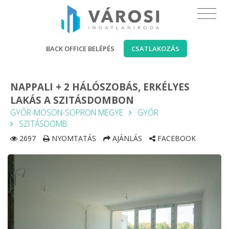
BACK OFFICE BELÉPÉS
CSATLAKOZÁS
NAPPALI + 2 HÁLÓSZOBÁS, ERKÉLYES
LAKÁS A SZITÁSDOMBON
GYŐR-MOSON-SOPRON MEGYE
GYŐR
SZITÁSDOMB
2697
NYOMTATÁS
AJÁNLÁS
FACEBOOK