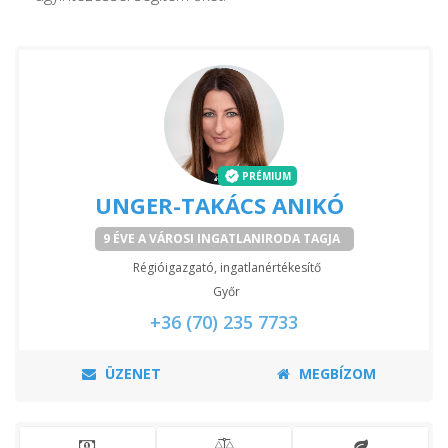
PRÉMIUM
UNGER-TAKÁCS ANIKÓ
9 ÉVE A VÁROSI INGATLANIRODA TAGJA
Régióigazgató, ingatlanértékesítő
Győr
+36 (70) 235 7733
ÜZENET
MEGBÍZOM