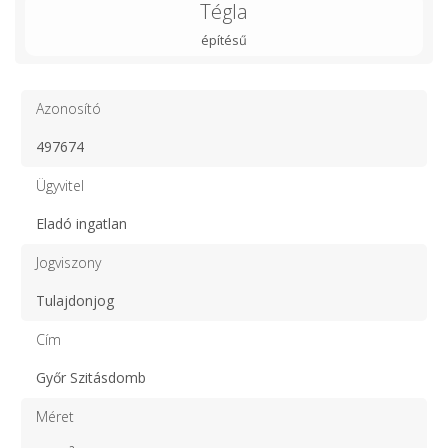
Tégla
építésű
Azonosító
497674
Ügyvitel
Eladó ingatlan
Jogviszony
Tulajdonjog
Cím
Győr Szitásdomb
Méret