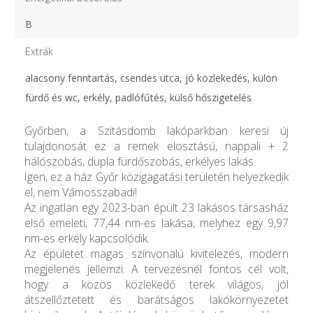
B
Extrák
alacsony fenntartás, csendes utca, jó közlekedés, külön
fürdő és wc, erkély, padlófűtés, külső hőszigetelés
Győrben, a Szitásdomb lakóparkban keresi új
tulajdonosát ez a remek elosztású, nappali + 2
hálószobás, dupla fürdőszobás, erkélyes lakás.
Igen, ez a ház Győr közigagatási területén helyezkedik
el, nem Vámosszabadi!
Az ingatlan egy 2023-ban épült 23 lakásos társasház
első emeleti, 77,44 nm-es lakása, melyhez egy 9,97
nm-es erkély kapcsolódik.
Az épületet magas színvonalú kivitelezés, modern
megjelenés jellemzi. A tervezésnél fontos cél volt,
hogy a közös közlekedő terek világos, jól
átszellőztetett és barátságos lakókörnyezetet