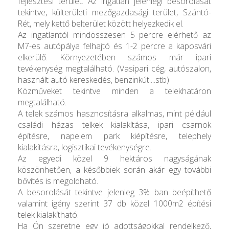
fejlesztési terület. Az ingatlan jelenlegi besorolását
tekintve, külterületi mezőgazdasági terület, Szántó-
Rét, mely kettő belterület között helyezkedik el.
Az ingatlantól mindösszesen 5 percre elérhető az
M7-es autópálya felhajtó és 1-2 percre a kaposvári
elkerülő. Környezetében számos már ipari
tevékenység megtalálható. (Vasipari cég, autószalon,
használt autó kereskedés, benzinkút....stb)
Közműveket tekintve minden a telekhatáron
megtalálható.
A telek számos hasznosításra alkalmas, mint például
családi házas telkek kialakítása, ipari csarnok
építésre, napelem park kiépítésre, telephely
kialakításra, logisztikai tevékenységre.
Az egyedi közel 9 hektáros nagyságának
köszönhetően, a későbbiek során akár egy további
bővítés is megoldható.
A besorolását tekintve jelenleg 3% ban beépíthető
valamint igény szerint 37 db közel 1000m2 építési
telek kialakítható.
Ha Ön szeretne egy jó adottságokkal rendelkező,