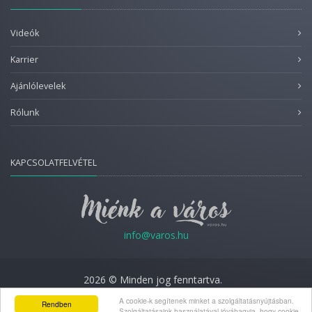
Videók
Karrier
Ajánlólevelek
Rólunk
KAPCSOLATFELVÉTEL
info@varos.hu
2026 © Minden jog fenntartva.
Adatkezelési nyilatkozat
A cookie-k segítenek minket a szolgáltatásnyújtásban.
Rendben
Szolgáltatásaink használatával jóváhagyja, hogy cookie-