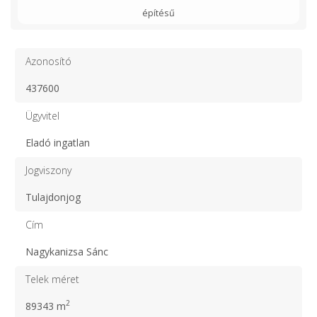
építésű
Azonosító
437600
Ügyvitel
Eladó ingatlan
Jogviszony
Tulajdonjog
Cím
Nagykanizsa Sánc
Telek méret
2
89343 m