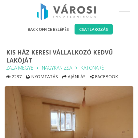
BACK OFFICE BELÉPÉS
CSATLAKOZÁS
KIS HÁZ KERESI VÁLLALKOZÓ KEDVŰ
LAKÓJÁT
ZALA MEGYE
NAGYKANIZSA
KATONARÉT
2237
NYOMTATÁS
AJÁNLÁS
FACEBOOK