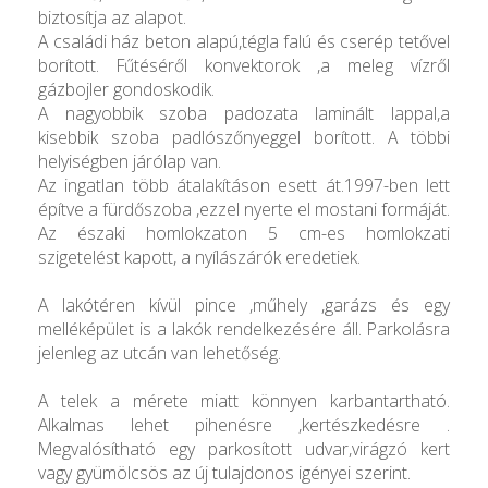
biztosítja az alapot.
A családi ház beton alapú,tégla falú és cserép tetővel
borított. Fűtéséről konvektorok ,a meleg vízről
gázbojler gondoskodik.
A nagyobbik szoba padozata laminált lappal,a
kisebbik szoba padlószőnyeggel borított. A többi
helyiségben járólap van.
Az ingatlan több átalakításon esett át.1997-ben lett
építve a fürdőszoba ,ezzel nyerte el mostani formáját.
Az északi homlokzaton 5 cm-es homlokzati
szigetelést kapott, a nyílászárók eredetiek.
A lakótéren kívül pince ,műhely ,garázs és egy
melléképület is a lakók rendelkezésére áll. Parkolásra
jelenleg az utcán van lehetőség.
A telek a mérete miatt könnyen karbantartható.
Alkalmas lehet pihenésre ,kertészkedésre .
Megvalósítható egy parkosított udvar,virágzó kert
vagy gyümölcsös az új tulajdonos igényei szerint.