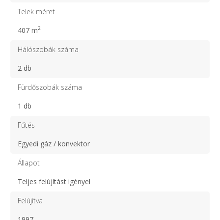
Telek méret
2
407 m
Hálószobák száma
2 db
Fürdőszobák száma
1 db
Fűtés
Egyedi gáz / konvektor
Állapot
Teljes felújítást igényel
Felújítva
1997