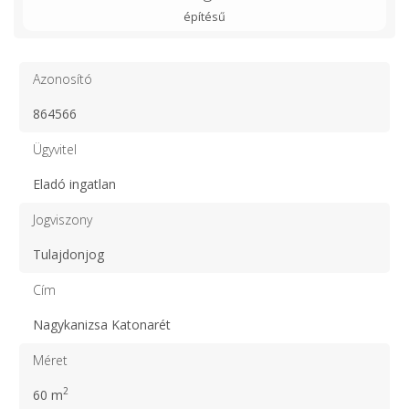
építésű
Azonosító
864566
Ügyvitel
Eladó ingatlan
Jogviszony
Tulajdonjog
Cím
Nagykanizsa Katonarét
Méret
2
60 m