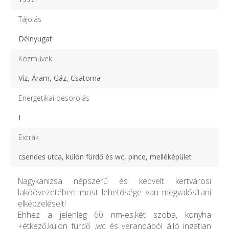
Tájolás
Délnyugat
Közművek
Víz, Áram, Gáz, Csatorna
Energetikai besorolás
I
Extrák
csendes utca, külön fürdő és wc, pince, melléképület
Nagykanizsa népszerű és kedvelt kertvárosi
lakóövezetében most lehetősége van megvalósítani
elképzeléseit!
Ehhez a jelenleg 60 nm-es,két szoba, konyha
+étkező,külön fürdő ,wc és verandából álló ingatlan