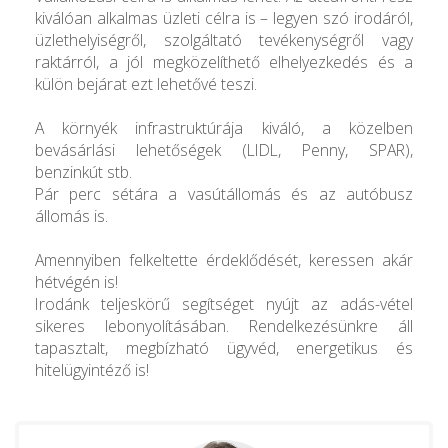
kiválóan alkalmas üzleti célra is – legyen szó irodáról,
üzlethelyiségről, szolgáltató tevékenységről vagy
raktárról, a jól megközelíthető elhelyezkedés és a
külön bejárat ezt lehetővé teszi.
A környék infrastruktúrája kiváló, a közelben
bevásárlási lehetőségek (LIDL, Penny, SPAR),
benzinkút stb.
Pár perc sétára a vasútállomás és az autóbusz
állomás is.
Amennyiben felkeltette érdeklődését, keressen akár
hétvégén is!
Irodánk teljeskörű segítséget nyújt az adás-vétel
sikeres lebonyolításában. Rendelkezésünkre áll
tapasztalt, megbízható ügyvéd, energetikus és
hitelügyintéző is!