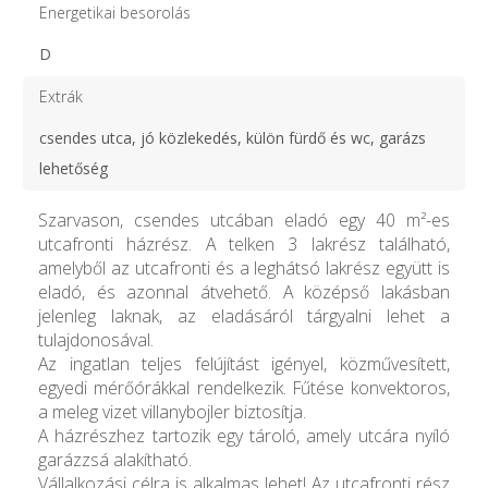
Energetikai besorolás
D
Extrák
csendes utca, jó közlekedés, külön fürdő és wc, garázs
lehetőség
Szarvason, csendes utcában eladó egy 40 m²-es
utcafronti házrész. A telken 3 lakrész található,
amelyből az utcafronti és a leghátsó lakrész együtt is
eladó, és azonnal átvehető. A középső lakásban
jelenleg laknak, az eladásáról tárgyalni lehet a
tulajdonosával.
Az ingatlan teljes felújítást igényel, közművesített,
egyedi mérőórákkal rendelkezik. Fűtése konvektoros,
a meleg vizet villanybojler biztosítja.
A házrészhez tartozik egy tároló, amely utcára nyíló
garázzsá alakítható.
Vállalkozási célra is alkalmas lehet! Az utcafronti rész