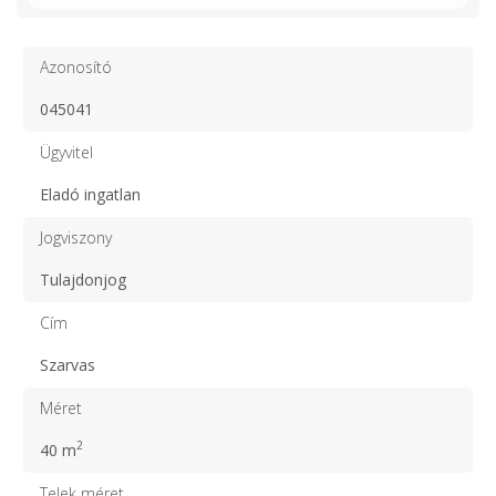
Azonosító
045041
Ügyvitel
Eladó ingatlan
Jogviszony
Tulajdonjog
Cím
Szarvas
Méret
2
40 m
Telek méret