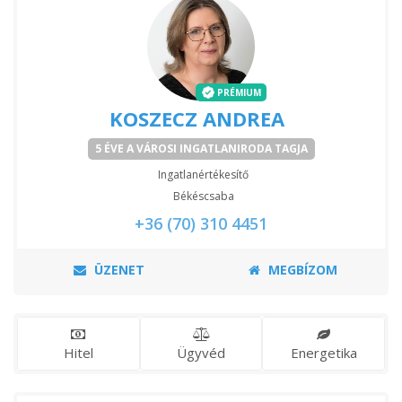
PRÉMIUM
KOSZECZ ANDREA
5 ÉVE A VÁROSI INGATLANIRODA TAGJA
Ingatlanértékesítő
Békéscsaba
+36 (70) 310 4451
ÜZENET
MEGBÍZOM
Hitel
Ügyvéd
Energetika