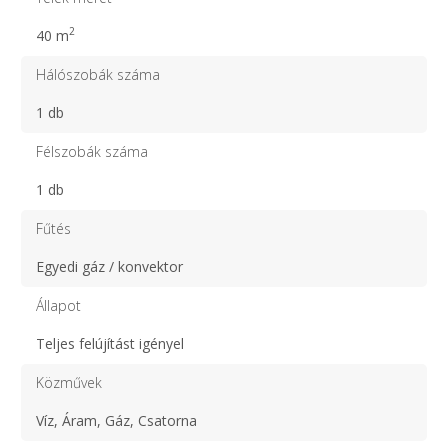
2
40 m
Hálószobák száma
1 db
Félszobák száma
1 db
Fűtés
Egyedi gáz / konvektor
Állapot
Teljes felújítást igényel
Közművek
Víz, Áram, Gáz, Csatorna