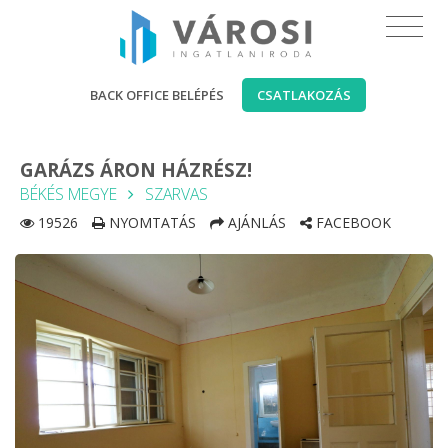
BACK OFFICE BELÉPÉS
CSATLAKOZÁS
GARÁZS ÁRON HÁZRÉSZ!
BÉKÉS MEGYE
SZARVAS
19526
NYOMTATÁS
AJÁNLÁS
FACEBOOK