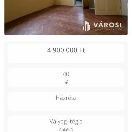
4 900 000 Ft
40
2
m
Házrész
Vályog+tégla
építésű