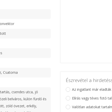
konvektor
tott
es
z, Csatorna
Észrevétel a hirdeté
Az ingatlant már eladták
tartás, csendes utca, jó
Elírás vagy téves fotó ta
zeli belváros, külön fürdő és
tt, zöld övezet, erkély,
Valótlan adatokat tartal