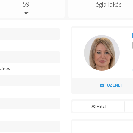
59
Tégla lakás
2
m
n
város
ÜZENET
Hitel