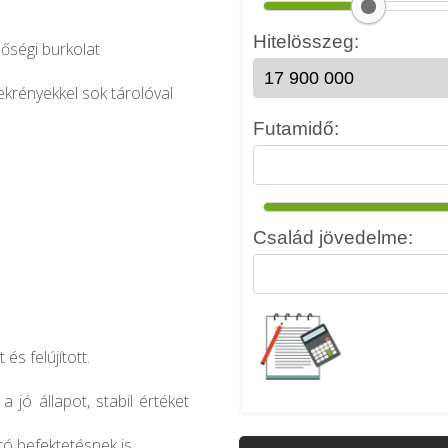
őségi burkolat
zekrényekkel sok tárolóval
és felújított.
a jó állapot, stabil értéket
tó befektetésnek is.