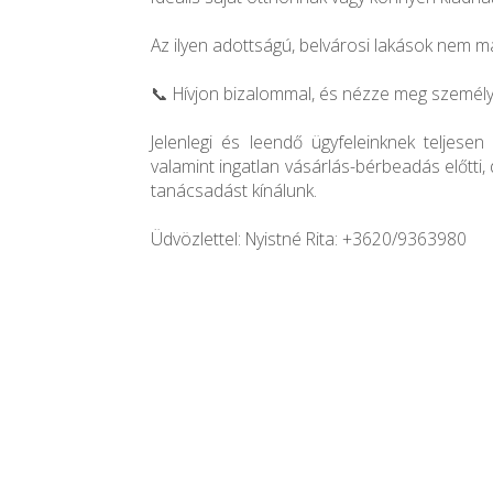
Az ilyen adottságú, belvárosi lakások nem m
📞 Hívjon bizalommal, és nézze meg személ
Jelenlegi és leendő ügyfeleinknek teljesen 
valamint ingatlan vásárlás-bérbeadás előtti,
tanácsadást kínálunk.
Üdvözlettel: Nyistné Rita: +3620/9363980