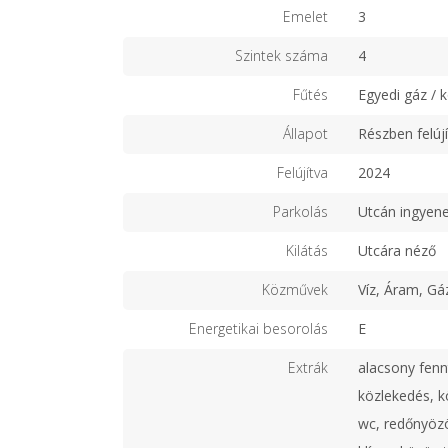
Emelet
3
Szintek száma
4
Fűtés
Egyedi gáz / 
Állapot
Részben felújí
Felújítva
2024
Parkolás
Utcán ingyen
Kilátás
Utcára néző
Közművek
Víz, Áram, Gá
Energetikai besorolás
E
Extrák
alacsony fenn
közlekedés, kö
wc, redőnyözö