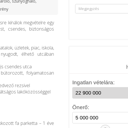
tároló, szúnyogháló,
krény
sre kínálok megvételre egy
ást, csendes, biztonságos
alok, üzletek, piac, iskola,
 nyugodt, élhető utcában
gis csendes utca
bútorozott, folyamatosan
edvező rezsivel
arátságos lakóközösséggel
akkozott fa parketta – 1 éve