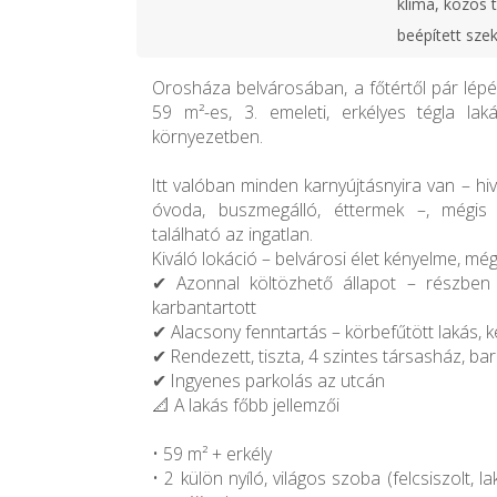
klíma, közös 
beépített sze
Orosháza belvárosában, a főtértől pár lépé
59 m²-es, 3. emeleti, erkélyes tégla lak
környezetben.
Itt valóban minden karnyújtásnyira van – hivat
óvoda, buszmegálló, éttermek –, mégis
található az ingatlan.
Kiváló lokáció – belvárosi élet kényelme, mé
✔ Azonnal költözhető állapot – részben 
karbantartott
✔ Alacsony fenntartás – körbefűtött lakás, k
✔ Rendezett, tiszta, 4 szintes társasház, b
✔ Ingyenes parkolás az utcán
📐 A lakás főbb jellemzői
• 59 m² + erkély
• 2 külön nyíló, világos szoba (felcsiszolt, l