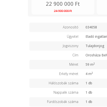
22 900 000 Ft
24 900 000 Ft
Azonosító
034058
Ügyvitel
Eladó ingatla
Jogviszony
Tulajdonjog
Cím
Orosháza Bel
2
Méret
59 m
2
Erkély méret
4 m
Hálószobák száma
1 db
Nappalik száma
1 db
Fürdőszobák száma
1 db