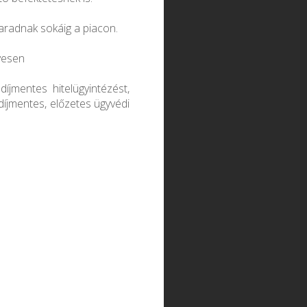
aradnak sokáig a piacon.
yesen
díjmentes hitelügyintézést,
 díjmentes, előzetes ügyvédi