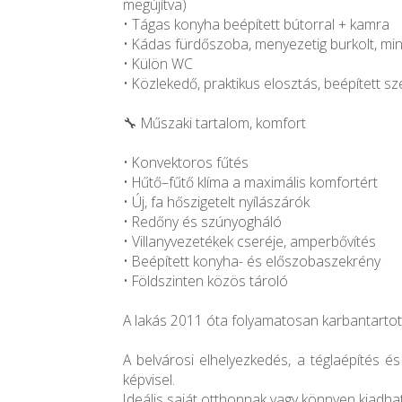
megújítva)
• Tágas konyha beépített bútorral + kamra
• Kádas fürdőszoba, menyezetig burkolt, min
• Külön WC
• Közlekedő, praktikus elosztás, beépített s
🔧 Műszaki tartalom, komfort
• Konvektoros fűtés
• Hűtő–fűtő klíma a maximális komfortért
• Új, fa hőszigetelt nyílászárók
• Redőny és szúnyogháló
• Villanyvezetékek cseréje, amperbővítés
• Beépített konyha- és előszobaszekrény
• Földszinten közös tároló
A lakás 2011 óta folyamatosan karbantartott 
A belvárosi elhelyezkedés, a téglaépítés és 
képvisel.
Ideális saját otthonnak vagy könnyen kiadha