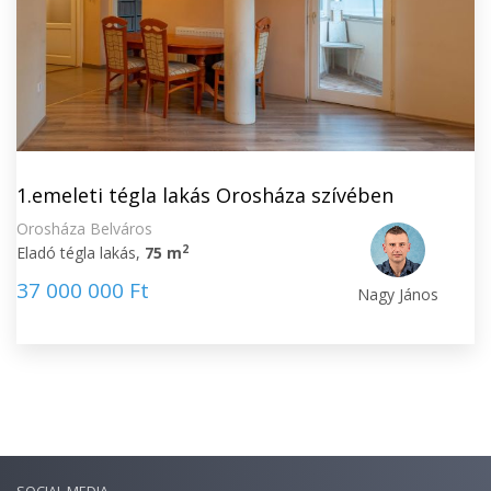
1.emeleti tégla lakás Orosháza szívében
Orosháza Belváros
2
Eladó tégla lakás,
75 m
37 000 000 Ft
Nagy János