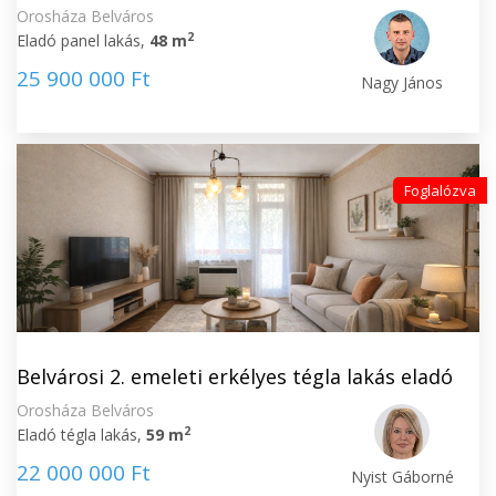
Orosháza Belváros
2
Eladó panel lakás,
48 m
25 900 000 Ft
Nagy János
Foglalózva
Belvárosi 2. emeleti erkélyes tégla lakás eladó
Orosháza Belváros
2
Eladó tégla lakás,
59 m
22 000 000 Ft
Nyist Gáborné