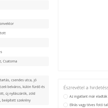
konvektor
tott
es
z, Csatorna
tartás, csendes utca, jó
zeli belváros, külön fürdő és
Észrevétel a hirdeté
t, új nyílászárók, zöld
Az ingatlant már eladták
, beépített szekrény
Elírás vagy téves fotó ta