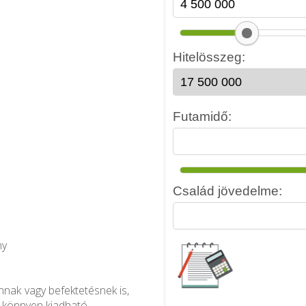
ny
onnak vagy befektetésnek is,
 könnyen kiadható.