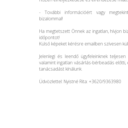
- További információért vagy megtekin
bizalommal!
Ha megtetszett Önnek az ingatlan, hívjon b
időpontot!
Külső képeket kérésre emailben szívesen kü
Jelenlegi és leendő ügyfeleinknek teljesen 
valamint ingatlan vásárlás-bérbeadás előtti,
tanácsadást kínálunk.
Üdvözlettel: Nyistné Rita: +3620/9363980