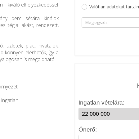
n – kiváló elhelyezkedéssel
Valótlan adatokat tartal
ány perc sétára kínálok
es tégla lakást, rendezett,
 üzletek, piac, hivatalok,
d könnyen elérhetők, így a
gyalogosan is megoldható.
örnyezet
 ingatlan