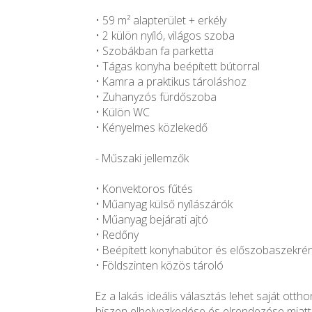
• 59 m² alapterület + erkély
• 2 külön nyíló, világos szoba
• Szobákban fa parketta
• Tágas konyha beépített bútorral
• Kamra a praktikus tároláshoz
• Zuhanyzós fürdőszoba
• Külön WC
• Kényelmes közlekedő
- Műszaki jellemzők
• Konvektoros fűtés
• Műanyag külső nyílászárók
• Műanyag bejárati ajtó
• Redőny
• Beépített konyhabútor és előszobaszekré
• Földszinten közös tároló
Ez a lakás ideális választás lehet saját otth
hiszen elhelyezkedése és elrendezése miatt