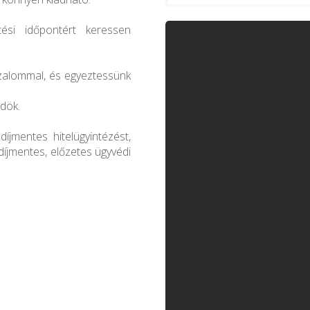
tési időpontért keressen
izalommal, és egyeztessünk
ldök.
díjmentes hitelügyintézést,
 díjmentes, előzetes ügyvédi