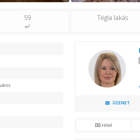
59
Tégla lakás
2
m
n
város
ÜZENET
Hitel