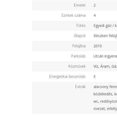
Emelet
2
Szintek száma
4
Fűtés
Egyedi gáz / 
Állapot
Részben felújí
Felújítva
2010
Parkolás
Utcán ingyen
Közművek
Víz, Áram, Gá
Energetikai besorolás
E
Extrák
alacsony fenn
közlekedés, kö
wc, redőnyözöt
övezet, erkély