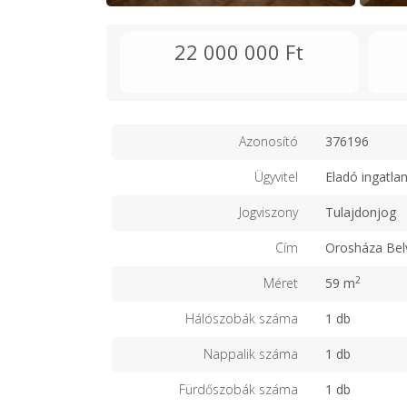
22 000 000 Ft
Azonosító
376196
Ügyvitel
Eladó ingatla
Jogviszony
Tulajdonjog
Cím
Orosháza Bel
2
Méret
59 m
Hálószobák száma
1 db
Nappalik száma
1 db
Fürdőszobák száma
1 db