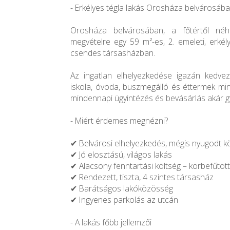
- Erkélyes tégla lakás Orosháza belvárosába
Orosháza belvárosában, a főtértől néh
megvételre egy 59 m²-es, 2. emeleti, erkély
csendes társasházban.
Az ingatlan elhelyezkedése igazán kedvező:
iskola, óvoda, buszmegálló és éttermek min
mindennapi ügyintézés és bevásárlás akár 
- Miért érdemes megnézni?
✔ Belvárosi elhelyezkedés, mégis nyugodt k
✔ Jó elosztású, világos lakás
✔ Alacsony fenntartási költség – körbefűtött
✔ Rendezett, tiszta, 4 szintes társasház
✔ Barátságos lakóközösség
✔ Ingyenes parkolás az utcán
- A lakás főbb jellemzői