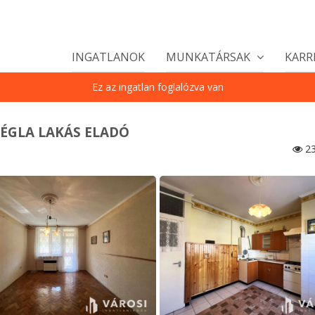
INGATLANOK
MUNKATÁRSAK
KARR
Ez az ingatlan foglalózva van
TÉGLA LAKÁS ELADÓ
23