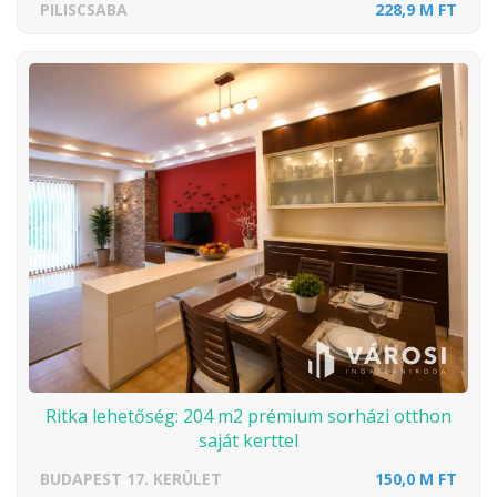
PILISCSABA
228,9 M FT
Ritka lehetőség: 204 m2 prémium sorházi otthon
saját kerttel
BUDAPEST 17. KERÜLET
150,0 M FT