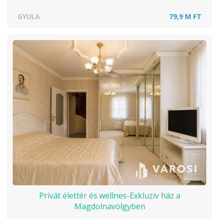
GYULA
79,9 M FT
Privát élettér és wellnes-Exkluziv ház a
Magdolnavölgyben