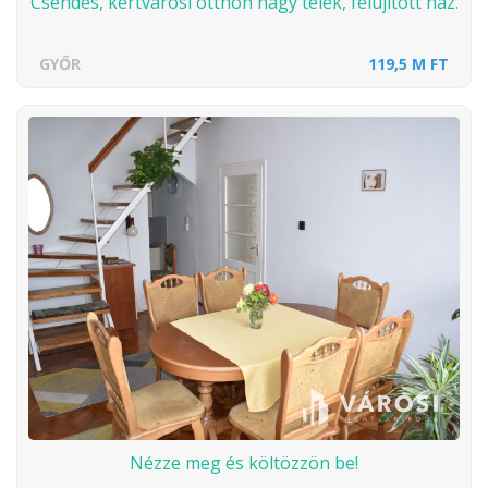
Csendes, kertvárosi otthon nagy telek, felújított ház.
GYŐR
119,5 M FT
Nézze meg és költözzön be!