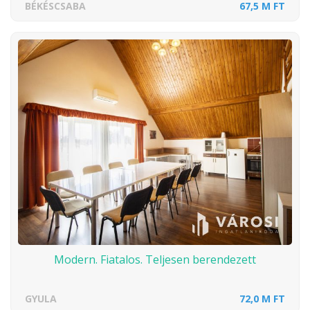
BÉKÉSCSABA
67,5 M FT
Modern. Fiatalos. Teljesen berendezett
GYULA
72,0 M FT