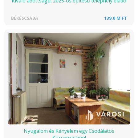
Kiváló adottságú, 2025-ös építésű telephely eladó
BÉKÉSCSABA
139,0 M FT
Nyugalom és Kényelem egy Csodálatos
Környezetben!