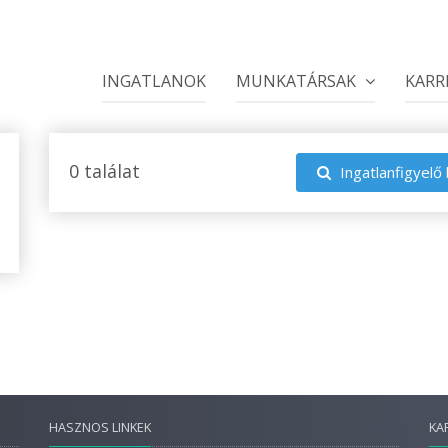
INGATLANOK
MUNKATÁRSAK
KARR
0 találat
Ingatlanfigyelő 
HASZNOS LINKEK
KA