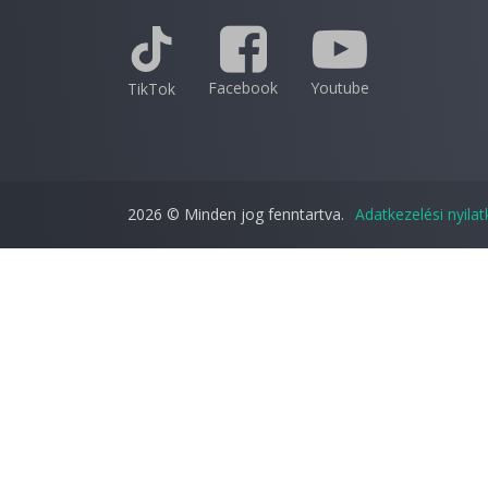
Facebook
Youtube
TikTok
2026 © Minden jog fenntartva.
Adatkezelési nyila